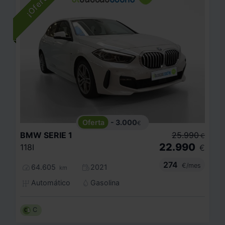
- 3.000
€
BMW
SERIE 1
25.990
€
22.990
118I
€
274
€/mes
64.605
2021
km
Automático
Gasolina
C