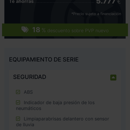
5.777
€
Te ahorras
*Precio sujeto a financiación
18
%
descuento sobre PVP nuevo
EQUIPAMIENTO DE SERIE
SEGURIDAD
ABS
Indicador de baja presión de los
neumáticos
Limpiaparabrisas delantero con sensor
de lluvia