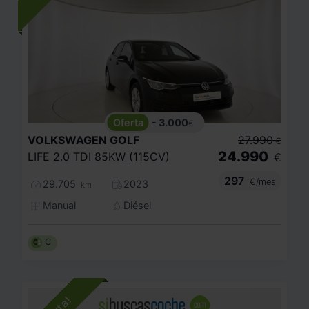
- 3.000
€
VOLKSWAGEN
GOLF
27.990
€
24.990
LIFE 2.0 TDI 85KW (115CV)
€
297
€/mes
29.705
2023
km
Manual
Diésel
C