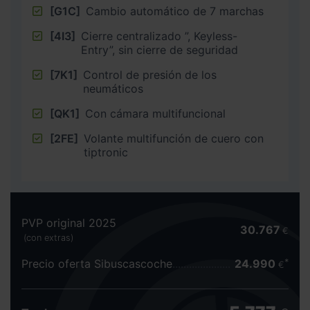
[G1C]
Cambio automático de 7 marchas
[4I3]
Cierre centralizado ”, Keyless-
Entry”, sin cierre de seguridad
[7K1]
Control de presión de los
neumáticos
[QK1]
Con cámara multifuncional
[2FE]
Volante multifunción de cuero con
tiptronic
PVP original 2025
30.767
€
(con extras)
Precio oferta Sibuscascoche
24.990
€