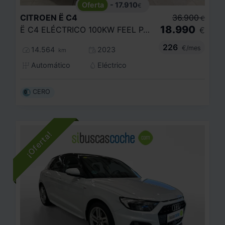
- 17.910
€
CITROEN
Ë C4
36.900
€
18.990
Ë C4 ELÉCTRICO 100KW FEEL PACK
€
226
€/mes
14.564
2023
km
Automático
Eléctrico
CERO