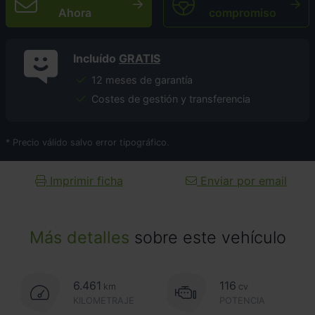
Ahora
compromiso
Incluído
GRATIS
12 meses de garantía
Costes de gestión y transferencia
* Precio válido salvo error tipográfico.
Imprimir ficha
Enviar por email
Más detalles
sobre este vehículo
6.461
116
km
cv
KILOMETRAJE
POTENCIA