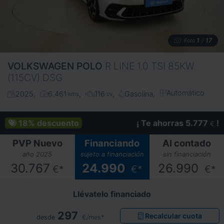
1
17
Foto
/
VOLKSWAGEN
POLO
R LINE 1.0 TSI 85KW
(115CV) DSG
Automático
2025
6.461
116
Gasolina
kms
cv
18%
descuento
¡ Te ahorras 5.777
!
€
PVP Nuevo
Financiando
Al contado
año 2025
sujeto a financiación
sin financiación
30.767
24.990
26.990
€*
€*
€*
Llévatelo financiado
297
Recalcular cuota
desde
€/mes*