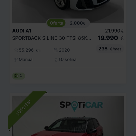
- 2.000
€
AUDI
A1
21.990
€
19.990
SPORTBACK S LINE 30 TFSI 85KW (116CV)
€
238
€/mes
55.296
2020
km
Manual
Gasolina
C