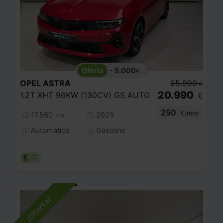
- 5.000
€
OPEL
ASTRA
25.990
€
20.990
1.2T XHT 96KW (130CV) GS AUTO
€
250
€/mes
17.560
2025
km
Automático
Gasolina
C