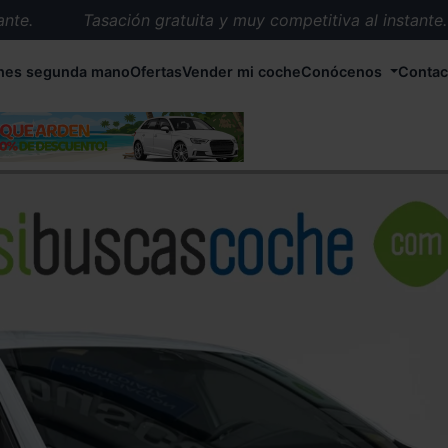
.
Tasación gratuita y muy competitiva al instante.
Entrega en 72 horas en cualquier punto de España.
hes segunda mano
Ofertas
Vender mi coche
Conócenos
Contac
Más de 1.000 coches en stock.
Más de 5.000 conductores satisfechos.
Buscamos el coche que tu quieras.
Nos ocupamos de todos los trámites.
Recogemos tu coche en cualquier parte de España.
Compramos tu coche. Pago inmediato.
Tasación gratuita y muy competitiva al instante.