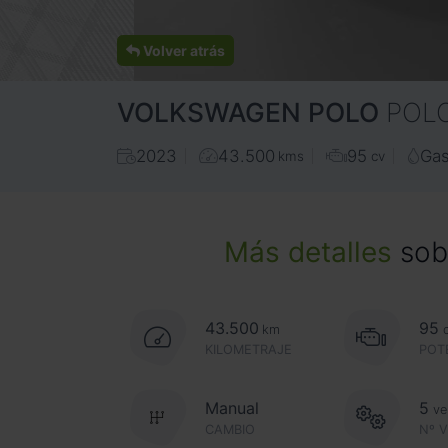
Volver atrás
VOLKSWAGEN
POLO
POLO
2023
43.500
95
Gas
kms
cv
Más detalles
sobr
43.500
95
km
KILOMETRAJE
POT
Manual
5
ve
CAMBIO
Nº 