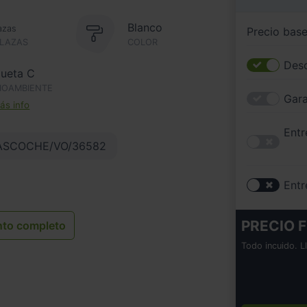
Blanco
azas
Precio bas
PLAZAS
COLOR
Desc
queta C
IOAMBIENTE
Gara
s info
Entr
ASCOCHE/VO/36582
Entr
PRECIO F
nto completo
Todo incuido. L