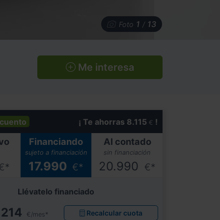
1
13
Foto
/
Me interesa
cuento
¡ Te ahorras 8.115
!
€
vo
Financiando
Al contado
sujeto a financiación
sin financiación
17.990
20.990
€*
€*
€*
Llévatelo financiado
214
Recalcular cuota
€/mes*