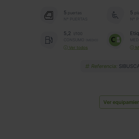
5
5
puertas
pl
Nº PUERTAS
Nº 
5,2
Eti
l/100
CONSUMO
MED
(MEDIO)
Ver todos
Má
Referencia:
SIBUSC
Ver equipamie