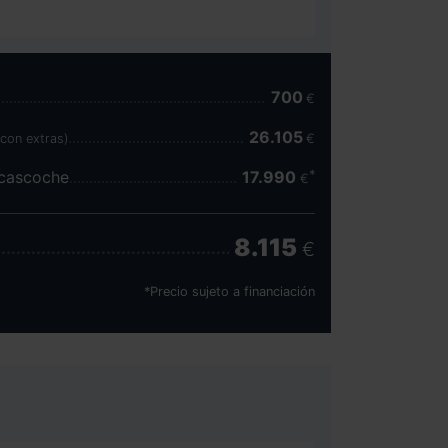
700
€
26.105
(con extras)
€
scascoche
17.990
€
8.115
€
*Precio sujeto a financiación