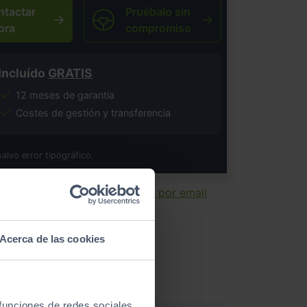
ntactar
Pruébalo sin
ora
compromiso
Incluído
GRATIS
12 meses de garantía
Costes de gestión y transferencia
salvo error tipográfico.
ir ficha
Enviar por email
Acerca de las cookies
 funciones de redes sociales