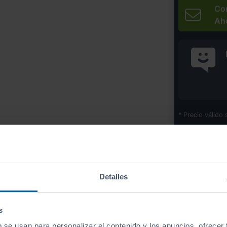
Co
Ah
* Precio válido 
Imprim
Detalles
Equipamiento
de este vehículo
s
b se usan para personalizar el contenido y los anuncios, ofrecer