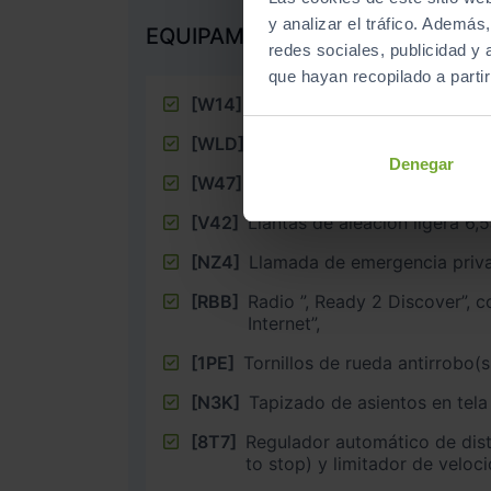
y analizar el tráfico. Ademá
EQUIPAMIENTO EXTRA
redes sociales, publicidad y
que hayan recopilado a parti
[W14]
Paquete lanzamiento Nuevo 
[WLD]
Paquete Luz y Visibilidad
Denegar
[W47]
Paquete Hola Tecnología
[V42]
Llantas de aleación ligera 6,
[NZ4]
Llamada de emergencia priv
[RBB]
Radio ”, Ready 2 Discover”, con ”, Streaming &
Internet”,
[1PE]
Tornillos de rueda antirrobo(s
[N3K]
Tapizado de asientos en tela
[8T7]
Regulador automático de dist
to stop) y limitador de veloc