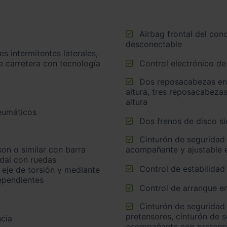
Airbag frontal del conductor, airbag frontal del acompañante
desconectable
e carretera con tecnología
Control electrónico de
Dos reposacabezas en asientos delanteros ajustables en
altura, tres reposacabezas
altura
neumáticos
Dos frenos de disco s
Cinturón de seguridad delantero en asiento conductor,
acompañante y ajustable e
idal con ruedas
Control de estabilidad
 eje de torsión y mediante
ependientes
Control de arranque e
Cinturón de seguridad trasero en lado conductor con
pretensores, cinturón de 
cia
acompañante con pretensor