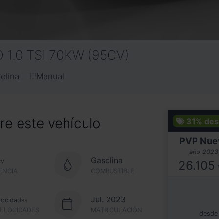
 1.0 TSI 70KW (95CV)
Manual
olina
e este vehículo
31%
des
PVP Nue
año 2023
Gasolina
cv
26.105
ENCIA
COMBUSTIBLE
Jul. 2023
locidades
VELOCIDADES
MATRICULACIÓN
desde