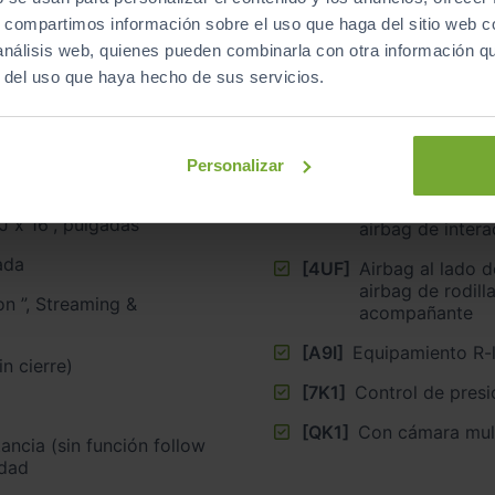
s, compartimos información sobre el uso que haga del sitio web 
 análisis web, quienes pueden combinarla con otra información q
r del uso que haya hecho de sus servicios.
Polo R-Line
[9WJ]
App-Connect co
[4I3]
Cierre centralizado ”, K
Personalizar
seguridad
700
€
[6C2]
Airbag lateral d
5J x 16”, pulgadas
airbag de intera
ada
[4UF]
Airbag al lado 
airbag de rodill
acompañante
[A9I]
Equipamiento R-l
in cierre)
[7K1]
Control de presi
[QK1]
Con cámara mult
ancia (sin función follow
idad