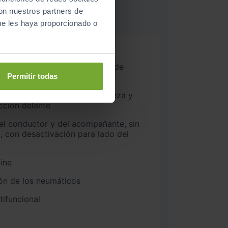
con nuestros partners de
ue les haya proporcionado o
n cable e inalámbrico
eyless-Entry”, sin cierre de
Permitir todas
elante, con airbag para la cabeza y
cción delante
del conductor y del acompañante, sin
a, con desactivación para lado del
ine
ón de los neumáticos
ifuncional