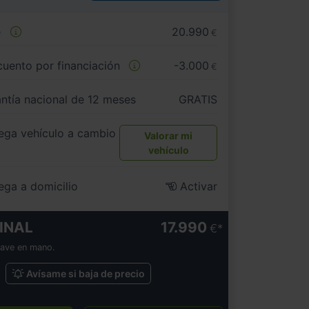
e
20.990
€
uento por financiación
-3.000
€
ntía nacional de 12 meses
GRATIS
ega vehículo a cambio
Valorar mi
vehículo
ega a domicilio
Activar
INAL
17.990
€
lave en mano.
Avísame si baja de precio