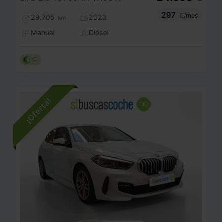
297
€/mes
29.705
2023
km
Manual
Diésel
C