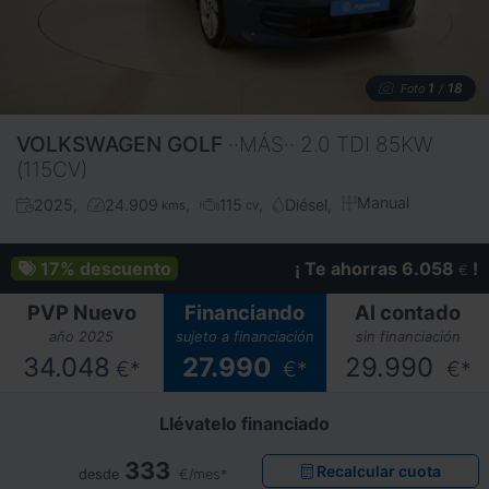
1
18
Foto
/
VOLKSWAGEN
GOLF
··MÁS·· 2.0 TDI 85KW
(115CV)
Manual
2025
24.909
115
Diésel
kms
cv
17%
descuento
¡ Te ahorras 6.058
!
€
PVP Nuevo
Financiando
Al contado
año 2025
sujeto a financiación
sin financiación
34.048
27.990
29.990
€*
€*
€*
Llévatelo financiado
333
Recalcular cuota
desde
€/mes*