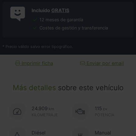
Incluído
GRATIS
12 meses de garantía
Costes de gestión y transferencia
* Precio válido salvo error tipográfico.
Imprimir ficha
Enviar por email
Más detalles
sobre este vehículo
24.909
115
km
cv
KILOMETRAJE
POTENCIA
Diésel
Manual