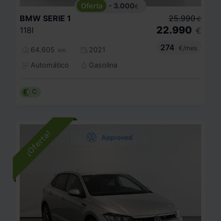
- 3.000
€
BMW
SERIE 1
25.990
€
22.990
118I
€
274
€/mes
64.605
2021
km
Automático
Gasolina
C