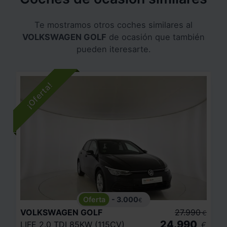
Te mostramos otros coches similares al
VOLKSWAGEN GOLF
de ocasión que también
pueden iteresarte.
- 3.000
€
VOLKSWAGEN
GOLF
27.990
€
24.990
LIFE 2.0 TDI 85KW (115CV)
€