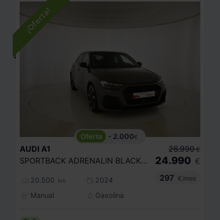
- 2.000
€
AUDI
A1
26.990
€
24.990
SPORTBACK ADRENALIN BLACK ED 25TFSI 70KW
€
297
€/mes
20.500
2024
km
Manual
Gasolina