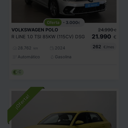
- 3.000
€
VOLKSWAGEN
POLO
24.990
€
21.990
R LINE 1.0 TSI 85KW (115CV) DSG
€
262
€/mes
28.762
2024
km
Automático
Gasolina
C