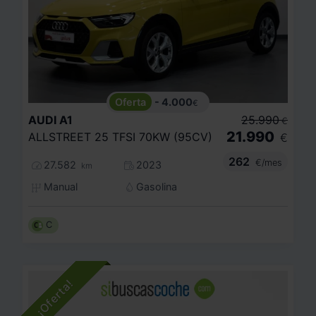
- 4.000
€
AUDI
A1
25.990
€
21.990
ALLSTREET 25 TFSI 70KW (95CV)
€
262
€/mes
27.582
2023
km
Manual
Gasolina
C