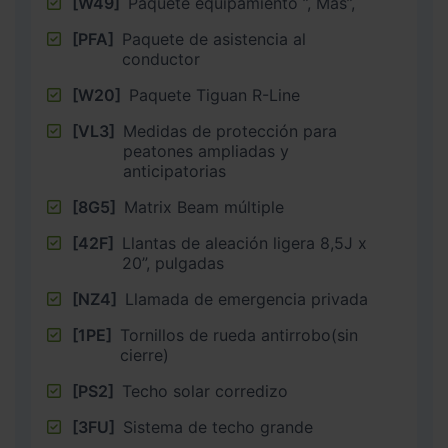
[W49]
Paquete equipamiento ”, Más”,
[PFA]
Paquete de asistencia al
conductor
[W20]
Paquete Tiguan R-Line
[VL3]
Medidas de protección para
peatones ampliadas y
anticipatorias
[8G5]
Matrix Beam múltiple
[42F]
Llantas de aleación ligera 8,5J x
20”, pulgadas
[NZ4]
Llamada de emergencia privada
[1PE]
Tornillos de rueda antirrobo(sin
cierre)
[PS2]
Techo solar corredizo
[3FU]
Sistema de techo grande