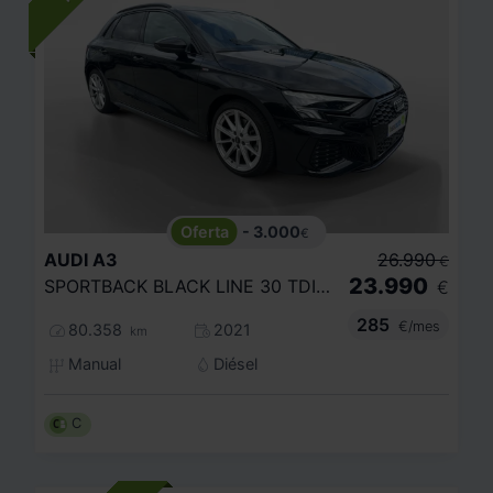
- 3.000
€
AUDI
A3
26.990
€
23.990
SPORTBACK BLACK LINE 30 TDI 85KW (116CV)
€
285
€/mes
80.358
2021
km
Manual
Diésel
C