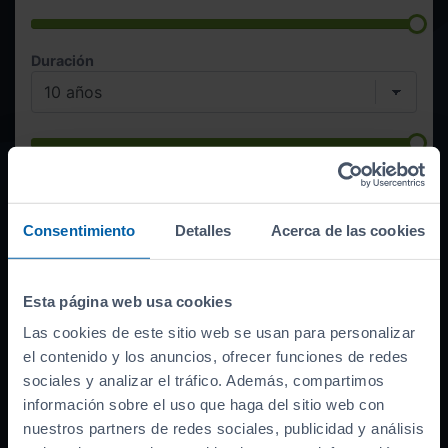
Duración
Quiero esta cuota
333
€/mes
Consentimiento
Detalles
Acerca de las cookies
Esta página web usa cookies
Financiación lineal ofrecida por Sabadell, BBVA, CaixaBank,
Las cookies de este sitio web se usan para personalizar
ABANCA, Santander o Cetelem según campaña vigente, sometida a
el contenido y los anuncios, ofrecer funciones de redes
su estudio y aprobación. Esta simulación ha sido obtenida a partir
del plazo e importe que hayas definido. Las condiciones económicas
sociales y analizar el tráfico. Además, compartimos
se actualizarán en cada simulación. Oferta válida hasta el
información sobre el uso que haga del sitio web con
19/08/2026. TIN
10,99
%. TAE
12,66
%. La cuotas incluyen comisión
nuestros partners de redes sociales, publicidad y análisis
de apertura y seguro de protección de pago. El importe total