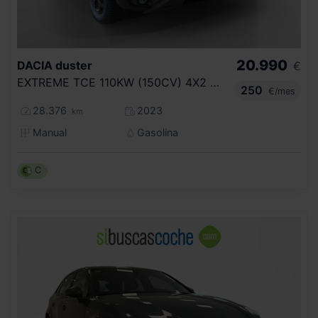
20.990
DACIA
duster
€
EXTREME TCE 110KW (150CV) 4X2 EDC
250
€/mes
28.376
2023
km
Manual
Gasolina
C