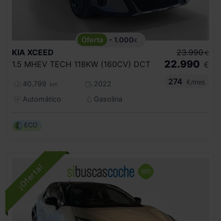
- 1.000
€
KIA
XCEED
23.990
€
22.990
1.5 MHEV TECH 118KW (160CV) DCT
€
274
€/mes
40.799
2022
km
Automático
Gasolina
ECO