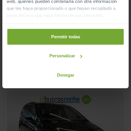
web, quienes pueden combinarla con otra información
que les haya proporcionado o que hayan recopilado a
partir del uso que haya hecho de sus servicios.
15.990
SEAT
ARONA
€
1.6 TDI 70KW (95CV) DSG STYLE ECOMOTIVE
Permitir todas
190
€/mes
88.737
2020
km
Personalizar
Manual
Diésel
C
Denegar