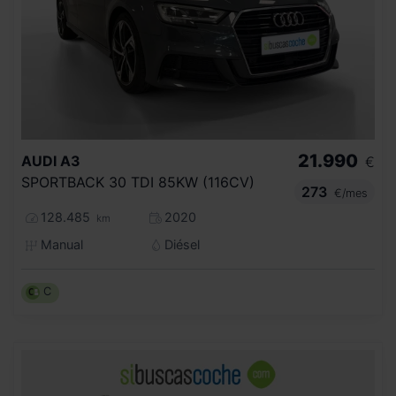
21.990
AUDI
A3
€
SPORTBACK 30 TDI 85KW (116CV)
273
€/mes
128.485
2020
km
Manual
Diésel
C