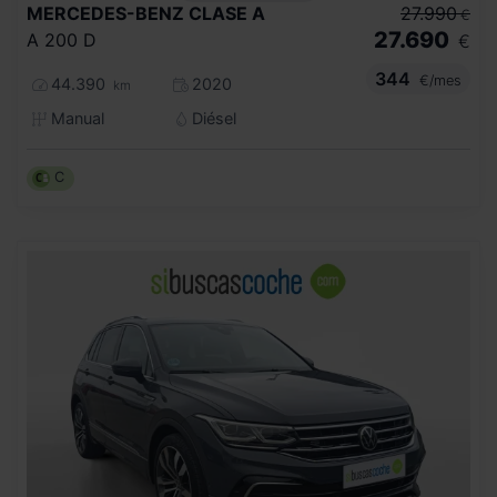
MERCEDES-BENZ
CLASE A
27.990
€
27.690
A 200 D
€
344
€/mes
44.390
2020
km
Manual
Diésel
C