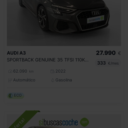
27.990
AUDI
A3
€
SPORTBACK GENUINE 35 TFSI 110KW S TRONIC
333
€/mes
62.090
2022
km
Automático
Gasolina
ECO