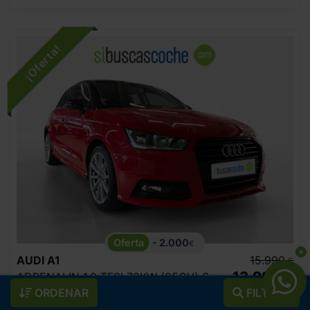
- 2.000
€
AUDI
A1
15.990
€
13.990
ADRENALIN 1.0 TFSI 70KW (95CV) SPORTBACK
€
ORDENAR
FILTROS
184
€/mes
67.604
2018
km