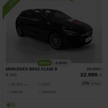
- 4.000
€
MERCEDES-BENZ
CLASE B
26.990
€
22.990
B 200
€
274
€/mes
85.862
2020
km
Manual
Gasolina
C