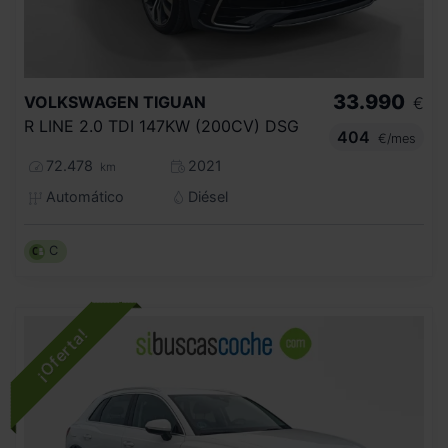
33.990
VOLKSWAGEN
TIGUAN
€
R LINE 2.0 TDI 147KW (200CV) DSG
404
€/mes
72.478
2021
km
Automático
Diésel
C