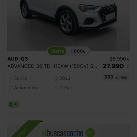
- 1.000
€
AUDI
Q3
28.990
€
27.990
ADVANCED 35 TDI 110KW (150CV) S TRONIC
€
333
€/mes
56.110
2023
km
Automático
Diésel
C