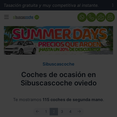
gratuita y muy competitiva al instante.
Tasación grat
MENÚ
Sibuscascoche
Coches de ocasión en
Sibuscascoche oviedo
Te mostramos
115 coches de segunda mano
.
ANTERIOR
SIGUIENTE
1
2
3
4