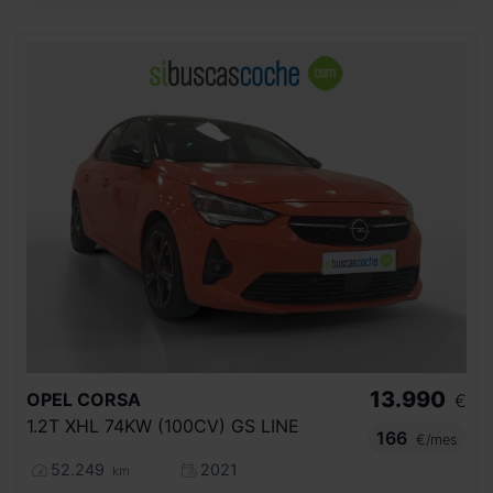
13.990
OPEL
CORSA
€
1.2T XHL 74KW (100CV) GS LINE
166
€/mes
52.249
2021
km