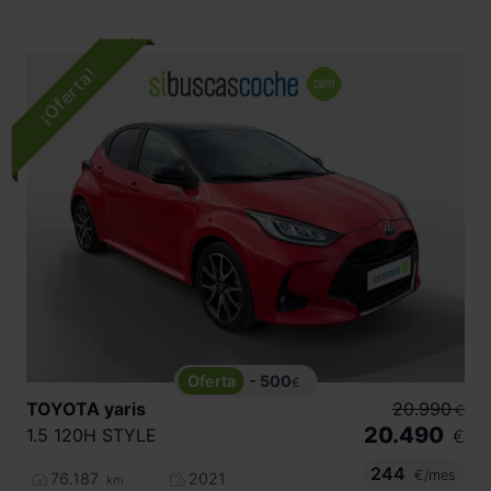
- 500
€
TOYOTA
yaris
20.990
€
20.490
1.5 120H STYLE
€
244
€/mes
76.187
2021
km