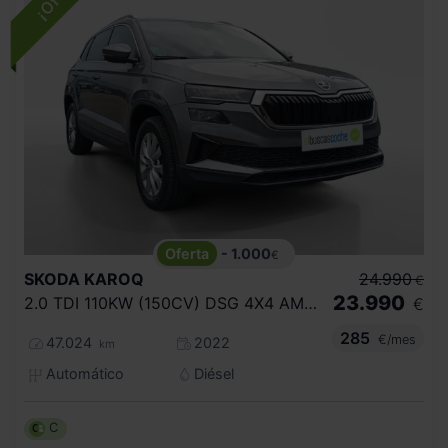
- 1.000
€
SKODA
KAROQ
24.990
€
23.990
2.0 TDI 110KW (150CV) DSG 4X4 AMBITION
€
285
€/mes
47.024
2022
km
Automático
Diésel
C