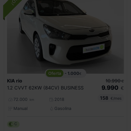
- 1.000
€
KIA
rio
10.990
€
9.990
1.2 CVVT 62KW (84CV) BUSINESS
€
158
€/mes
72.000
2018
km
Manual
Gasolina
C