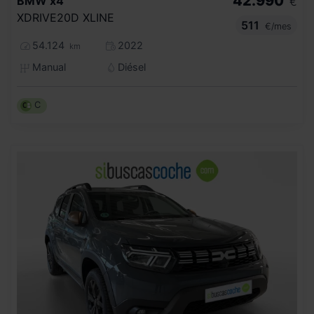
42.990
BMW
x4
€
XDRIVE20D XLINE
511
€/mes
54.124
2022
km
Manual
Diésel
C