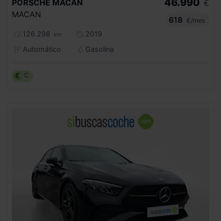
46.990
PORSCHE
MACAN
€
MACAN
618
€/mes
126.298
2019
km
Automático
Gasolina
C