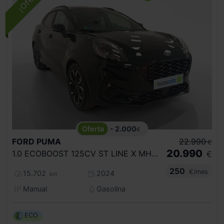
- 2.000
€
FORD
PUMA
22.990
€
20.990
1.0 ECOBOOST 125CV ST LINE X MHEV
€
250
€/mes
15.702
2024
km
Manual
Gasolina
ECO