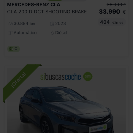
MERCEDES-BENZ
CLA
36.990
€
33.990
CLA 200 D DCT SHOOTING BRAKE
€
404
€/mes
30.884
2023
km
Automático
Diésel
C