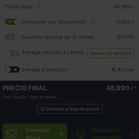
Precio base
49.990
€
Descuento por financiación
-3.000
€
Garantía nacional de 12 meses
GRATIS
Entrega vehículo a cambio
Valorar mi vehículo
Entrega a domicilio
Activar
PRECIO FINAL
46.990
€
Todo incuido. Llave en mano.
Avísame si baja de precio
Contactar
Pruébalo sin
Ahora
compromiso