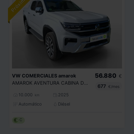
56.880
VW COMERCIALES
amarok
€
AMAROK AVENTURA CABINA DOBLE V6 3.0 TDI 177 KW (241 CV) AUT 10 VEL.
677
€/mes
10.000
2025
km
Automático
Diésel
C