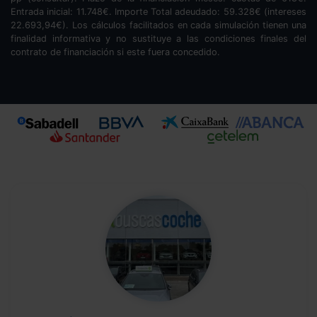
Entrada inicial:
11.748
€. Importe Total adeudado:
59.328
€ (intereses
22.693,94
€). Los cálculos facilitados en cada simulación tienen una
finalidad informativa y no sustituye a las condiciones finales del
contrato de financiación si este fuera concedido.