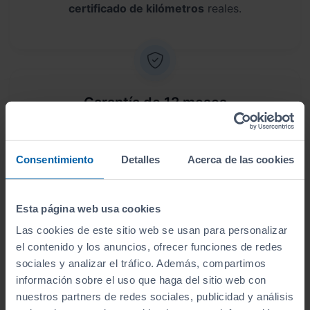
certificado de kilómetros
reales.
Garantía de 12 meses
Este vehículo dispone de una garantía de
12
meses
.
Consentimiento
Detalles
Acerca de las cookies
Esta página web usa cookies
Las cookies de este sitio web se usan para personalizar
Envío a domicilio
el contenido y los anuncios, ofrecer funciones de redes
sociales y analizar el tráfico. Además, compartimos
Sin desplazamientos,
te lo llevamos a casa
. Antes
información sobre el uso que haga del sitio web con
de lo que crees, lo tendrás en tus manos.
nuestros partners de redes sociales, publicidad y análisis