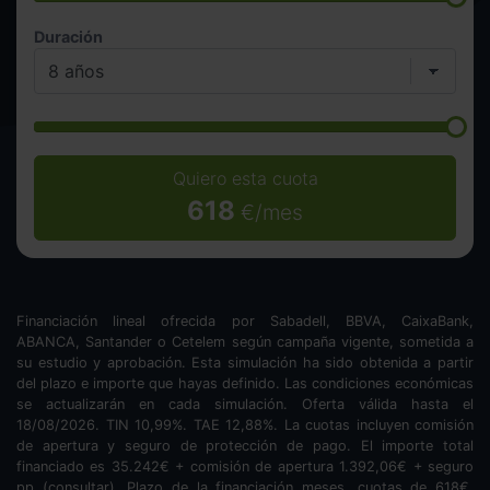
Duración
Quiero esta cuota
618
€/mes
Financiación lineal ofrecida por Sabadell, BBVA, CaixaBank,
ABANCA, Santander o Cetelem según campaña vigente, sometida a
su estudio y aprobación. Esta simulación ha sido obtenida a partir
del plazo e importe que hayas definido. Las condiciones económicas
se actualizarán en cada simulación. Oferta válida hasta el
18/08/2026. TIN
10,99
%. TAE
12,88
%. La cuotas incluyen comisión
de apertura y seguro de protección de pago. El importe total
financiado es
35.242
€ + comisión de apertura
1.392,06
€ + seguro
pp (consultar). Plazo de la financiación
meses.
cuotas de
618
€.