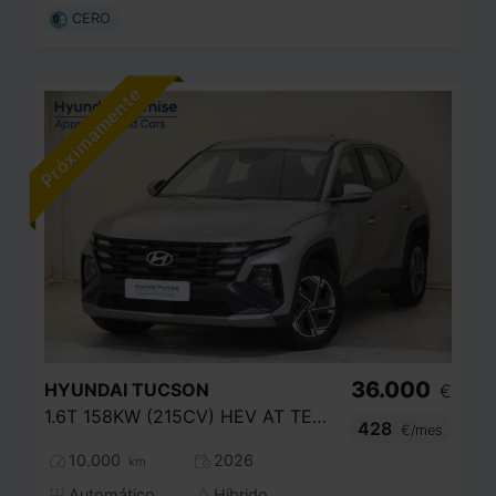
CERO
36.000
HYUNDAI
TUCSON
€
1.6T 158KW (215CV) HEV AT TECNO SKY
428
€/mes
10.000
2026
km
Automático
Híbrido