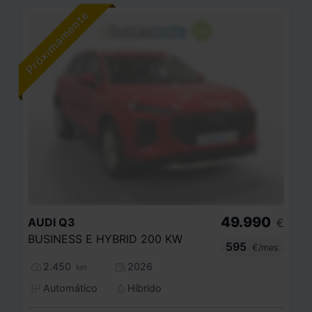
49.990
AUDI
Q3
€
BUSINESS E HYBRID 200 KW
595
€/mes
2.450
2026
km
Automático
Híbrido