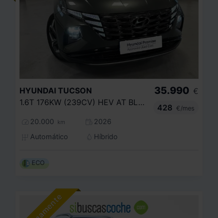
35.990
HYUNDAI
TUCSON
€
1.6T 176KW (239CV) HEV AT BLACK LINE
428
€/mes
20.000
2026
km
Automático
Híbrido
ECO