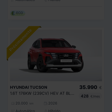
ECO
35.990
HYUNDAI
TUCSON
€
1.6T 176KW (239CV) HEV AT BLACK LINE
428
€/mes
20.000
2026
km
Automático
Híbrido