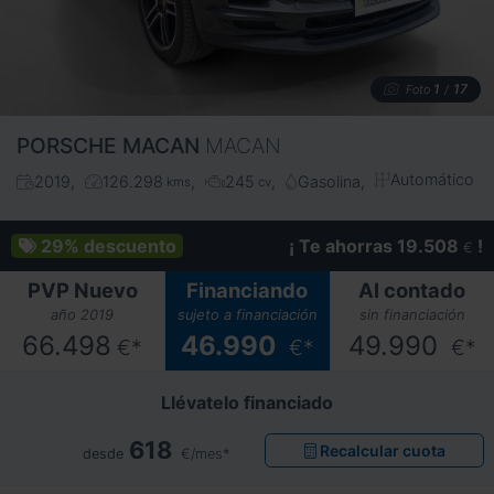
1
17
Foto
/
PORSCHE
MACAN
MACAN
Automático
2019
126.298
245
Gasolina
kms
cv
29%
descuento
¡ Te ahorras 19.508
!
€
PVP Nuevo
Financiando
Al contado
año 2019
sujeto a financiación
sin financiación
66.498
46.990
49.990
€*
€*
€*
Llévatelo financiado
618
Recalcular cuota
desde
€/mes*