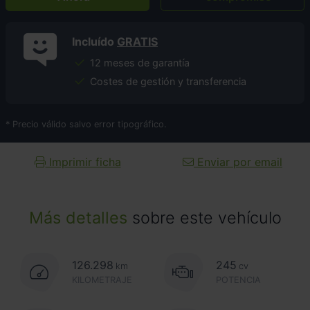
Incluído
GRATIS
12 meses de garantía
Costes de gestión y transferencia
* Precio válido salvo error tipográfico.
Imprimir ficha
Enviar por email
Más detalles
sobre este vehículo
126.298
245
km
cv
KILOMETRAJE
POTENCIA