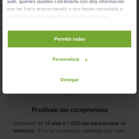
web, quienes pueden combinarla con otra información
que les haya proporcionado o que hayan recopilado a
partir del uso que haya hecho de sus servicios.
Aceptamos tu coche como parte del
Permitir todas
pago
Te ofrecemos las
tasaciones más competitivas
Personalizar
del mercado
.
Denegar
Pruébalo sin compromiso
Dispones de
15 días o 1.000 km para probar el
vehículo
. Si no te convence, cámbialo por otro.