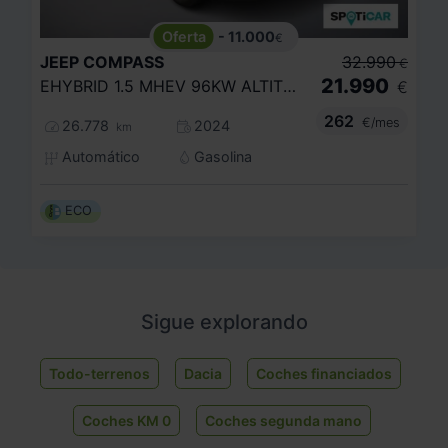
- 11.000
€
JEEP
COMPASS
32.990
€
21.990
EHYBRID 1.5 MHEV 96KW ALTITUDE DCT
€
262
€/mes
26.778
2024
km
Automático
Gasolina
ECO
Sigue explorando
Todo-terrenos
Dacia
Coches financiados
Coches KM 0
Coches segunda mano