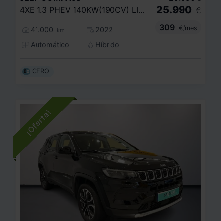
25.990
4XE 1.3 PHEV 140KW(190CV) LIMITED AT AWD
€
309
€/mes
41.000
2022
km
Automático
Híbrido
CERO