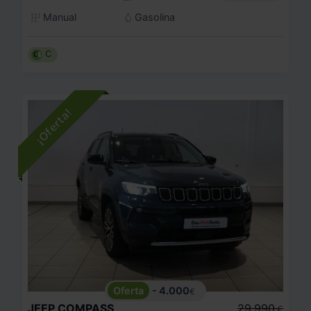
Manual
Gasolina
C
- 4.000
€
JEEP
COMPASS
29.990
€