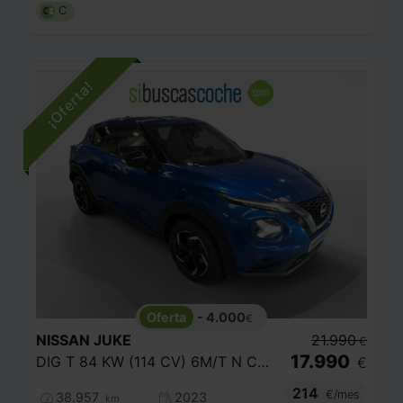
C
- 4.000
€
NISSAN
JUKE
21.990
€
17.990
DIG T 84 KW (114 CV) 6M/T N CONNECTA
€
214
€/mes
38.957
2023
km