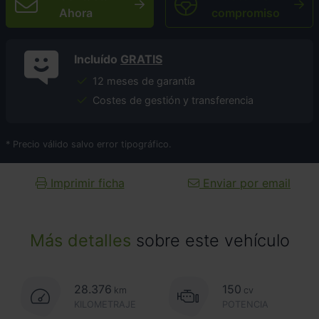
Ahora
compromiso
Incluído
GRATIS
12 meses de garantía
Costes de gestión y transferencia
* Precio válido salvo error tipográfico.
Imprimir ficha
Enviar por email
Más detalles
sobre este vehículo
28.376
150
km
cv
KILOMETRAJE
POTENCIA