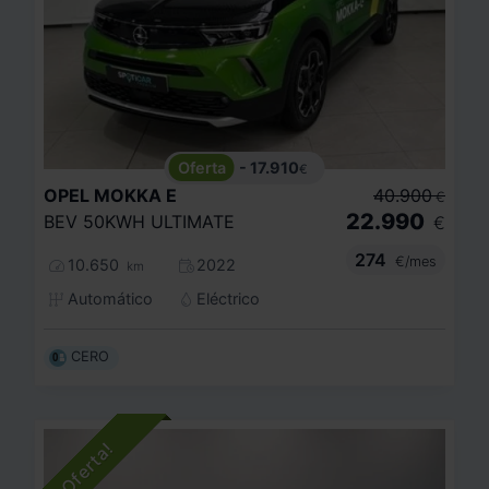
- 17.910
€
OPEL
MOKKA E
40.900
€
22.990
BEV 50KWH ULTIMATE
€
274
€/mes
10.650
2022
km
Automático
Eléctrico
CERO