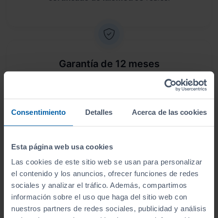
Garantía de 12 meses
Este vehículo dispone de una garantía de
12
meses
.
Consentimiento
Detalles
Acerca de las cookies
Esta página web usa cookies
Envío a domicilio
Las cookies de este sitio web se usan para personalizar
el contenido y los anuncios, ofrecer funciones de redes
Sin desplazamientos,
te lo llevamos a casa
. Antes
sociales y analizar el tráfico. Además, compartimos
de lo que crees, lo tendrás en tus manos.
información sobre el uso que haga del sitio web con
nuestros partners de redes sociales, publicidad y análisis