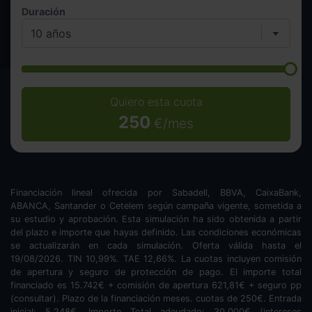
Duración
Quiero esta cuota
250
€/mes
Financiación lineal ofrecida por Sabadell, BBVA, CaixaBank,
ABANCA, Santander o Cetelem según campaña vigente, sometida a
su estudio y aprobación. Esta simulación ha sido obtenida a partir
del plazo e importe que hayas definido. Las condiciones económicas
se actualizarán en cada simulación. Oferta válida hasta el
19/08/2026. TIN
10,99
%. TAE
12,66
%. La cuotas incluyen comisión
de apertura y seguro de protección de pago. El importe total
financiado es
15.742
€ + comisión de apertura
621,81
€ + seguro pp
(consultar). Plazo de la financiación
meses.
cuotas de
250
€. Entrada
inicial:
5.248
€. Importe Total adeudado:
30.000
€ (intereses