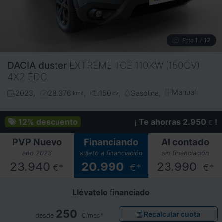
1
12
Foto
/
DACIA
duster
EXTREME TCE 110KW (150CV)
4X2 EDC
Manual
2023
28.376
150
Gasolina
kms
cv
12%
descuento
¡ Te ahorras 2.950
!
€
PVP Nuevo
Financiando
Al contado
año 2023
sujeto a financiación
sin financiación
23.940
20.990
23.990
€*
€*
€*
Llévatelo financiado
250
Recalcular cuota
desde
€/mes*