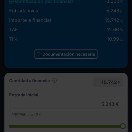
Bonificación por financiar
-
3.000
€
Entrada inicial
5.248
€
Importe a financiar
15.742
€
TAE
12.66
%
TIN
10.99
%
Documentación necesaria
Cantidad a financiar
15.742
€
Entrada inicial
Máxima:
5.248
€