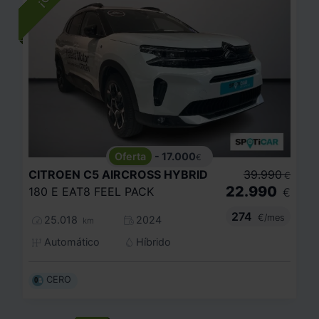
- 17.000
€
CITROEN
C5 AIRCROSS HYBRID
39.990
€
22.990
180 E EAT8 FEEL PACK
€
274
€/mes
25.018
2024
km
Automático
Híbrido
CERO