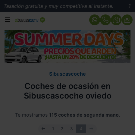
ón gratuita y muy competitiva al instante.
Tasación gr
MENÚ
Sibuscascoche
Coches de ocasión en
Sibuscascoche oviedo
Te mostramos
115 coches de segunda mano
.
ANTERIOR
SIGUIENTE
1
2
3
4