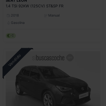
SEAT
LEON
1.4 TSI 92KW (125CV) ST&SP FR
2018
Manual
Gasolina
C