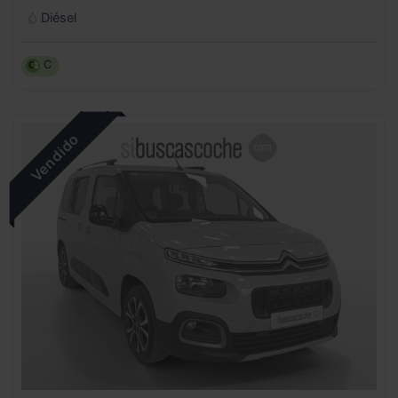
Diésel
C