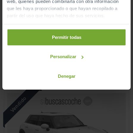
web, quienes pueden combinarla con otra información
que les haya proporcionado o que hayan recopilado a
partir del uso que haya hecho de sus servicios.
SEAT
IBIZA
1.0 ECOTSI 70KW (95CV) STYLE
Permitir todas
2018
Manual
Personalizar
Gasolina
C
Denegar