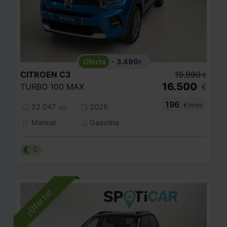
- 3.490
€
CITROEN
C3
19.990
€
16.500
TURBO 100 MAX
€
196
€/mes
22.047
2025
km
Manual
Gasolina
C