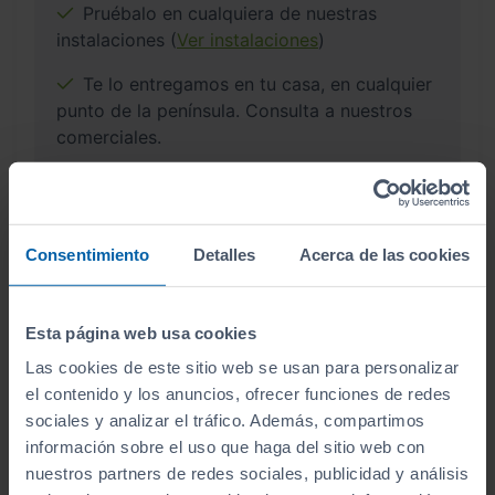
Pruébalo en cualquiera de nuestras
instalaciones (
Ver instalaciones
)
Te lo entregamos en tu casa, en cualquier
punto de la península. Consulta a nuestros
comerciales.
Consentimiento
Detalles
Acerca de las cookies
¿Por qué comprar en Sibuscascoche?
Compra tu coche con confianza
Esta página web usa cookies
Las cookies de este sitio web se usan para personalizar
el contenido y los anuncios, ofrecer funciones de redes
sociales y analizar el tráfico. Además, compartimos
información sobre el uso que haga del sitio web con
Vehículos revisados
nuestros partners de redes sociales, publicidad y análisis