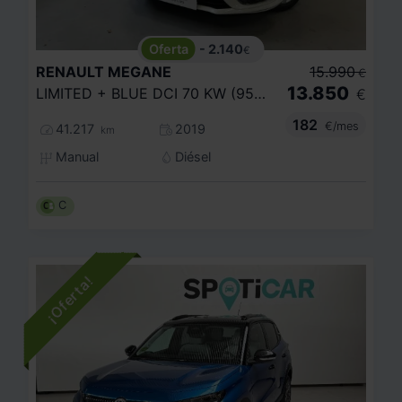
- 2.140
€
RENAULT
MEGANE
15.990
€
13.850
LIMITED + BLUE DCI 70 KW (95CV) SS
€
182
€/mes
41.217
2019
km
Manual
Diésel
C