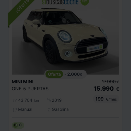
- 2.000
€
MINI
MINI
17.990
€
15.990
ONE 5 PUERTAS
€
199
€/mes
43.704
2019
km
Manual
Gasolina
C