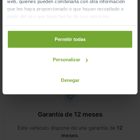
Revisión de
250 puntos revisados
por nuestro
web, quienes pueden combinarla con otra información
equipo de profesionales.
que les haya proporcionado o que hayan recopilado a
partir del uso que haya hecho de sus servicios.
Permitir todas
Kilometraje garantizado
Personalizar
Somos transparentes. Compra tu coche con
certificado de kilómetros
reales.
Denegar
Garantía de 12 meses
Este vehículo dispone de una garantía de
12
meses
.