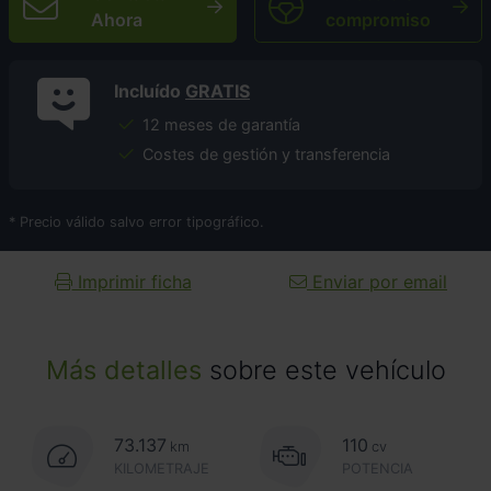
Ahora
compromiso
Incluído
GRATIS
12 meses de garantía
Costes de gestión y transferencia
* Precio válido salvo error tipográfico.
Imprimir ficha
Enviar por email
Más detalles
sobre este vehículo
73.137
110
km
cv
KILOMETRAJE
POTENCIA