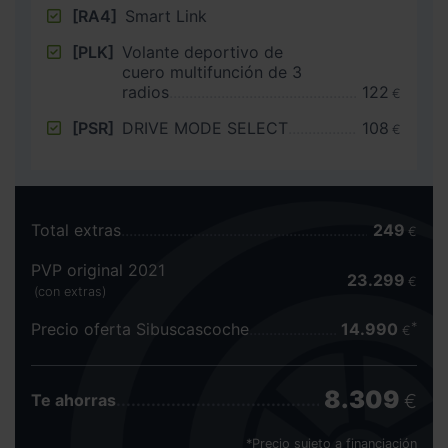
[RA4]
Smart Link
[PLK]
Volante deportivo de
cuero multifunción de 3
radios
122
€
[PSR]
DRIVE MODE SELECT
108
€
Total extras
249
€
PVP original 2021
23.299
€
(con extras)
Precio oferta Sibuscascoche
14.990
€
8.309
€
Te ahorras
*Precio sujeto a financiación