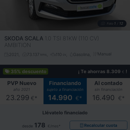
1
12
Foto
/
SKODA
SCALA
1.0 TSI 81KW (110 CV)
AMBITION
Manual
2021
73.137
110
Gasolina
kms
cv
35%
descuento
¡ Te ahorras 8.309
!
€
PVP Nuevo
Financiando
Al contado
año 2021
sujeto a financiación
sin financiación
23.299
14.990
16.490
€*
€*
€*
Llévatelo financiado
178
Recalcular cuota
desde
€/mes*