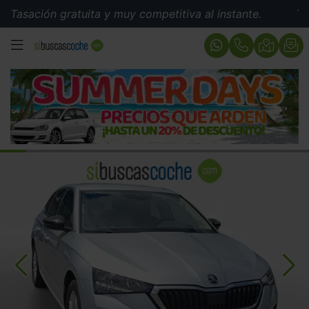
ión gratuita y muy competitiva al instante.
Tasación g
MENÚ