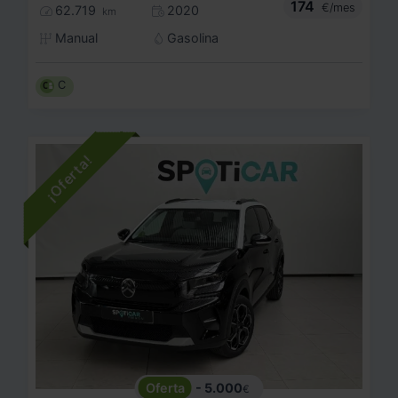
174
€/mes
62.719
2020
km
Manual
Gasolina
C
- 5.000
€