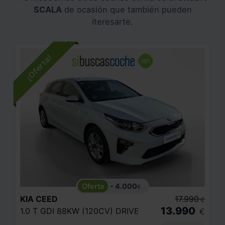
SCALA
de ocasión que también pueden
iteresarte.
- 4.000
€
KIA
CEED
17.990
€
13.990
1.0 T GDI 88KW (120CV) DRIVE
€