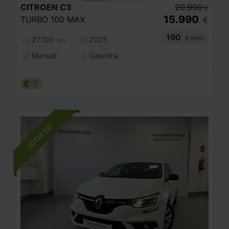
CITROEN
C3
20.990
€
15.990
TURBO 100 MAX
€
190
€/mes
27.100
2025
km
Manual
Gasolina
C