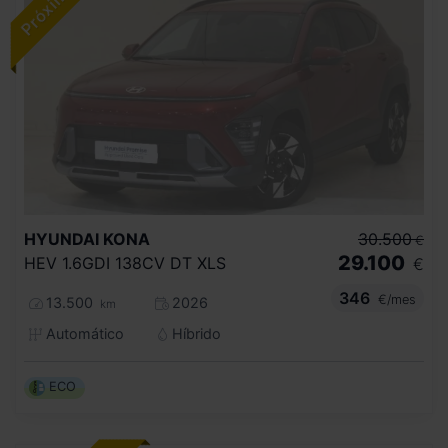
HYUNDAI
KONA
30.500
€
29.100
HEV 1.6GDI 138CV DT XLS
€
346
€/mes
13.500
2026
km
Automático
Híbrido
ECO