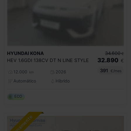
HYUNDAI
KONA
34.600
€
32.890
HEV 1.6GDI 138CV DT N LINE STYLE
€
391
€/mes
12.000
2026
km
Automático
Híbrido
ECO