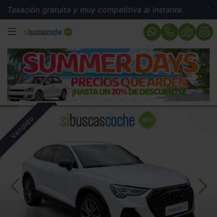
sación gratuita y muy competitiva al instante.
Tasaci
MENÚ