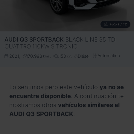
1
12
Foto
/
AUDI
Q3 SPORTBACK
BLACK LINE 35 TDI
QUATTRO 110KW S TRONIC
Automático
2021
70.993
150
Diésel
kms
cv
Lo sentimos pero este vehículo
ya no se
encuentra disponible
. A continuación te
mostramos otros
vehículos similares al
AUDI Q3 SPORTBACK
.