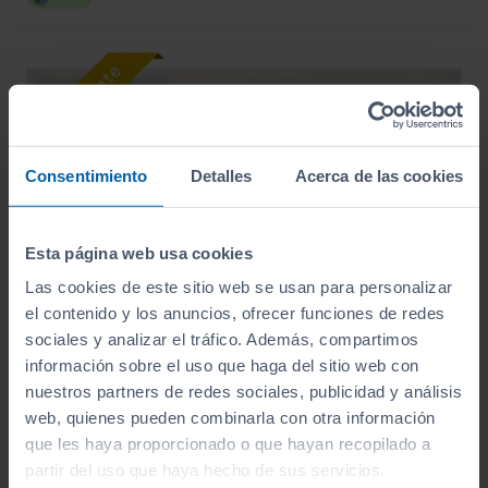
Consentimiento
Detalles
Acerca de las cookies
Esta página web usa cookies
Las cookies de este sitio web se usan para personalizar
el contenido y los anuncios, ofrecer funciones de redes
sociales y analizar el tráfico. Además, compartimos
información sobre el uso que haga del sitio web con
31.900
HYUNDAI
KONA
€
nuestros partners de redes sociales, publicidad y análisis
HEV 1.6GDI 138CV DT TECNO
web, quienes pueden combinarla con otra información
379
€/mes
que les haya proporcionado o que hayan recopilado a
8.565
2026
km
partir del uso que haya hecho de sus servicios.
Automático
Híbrido