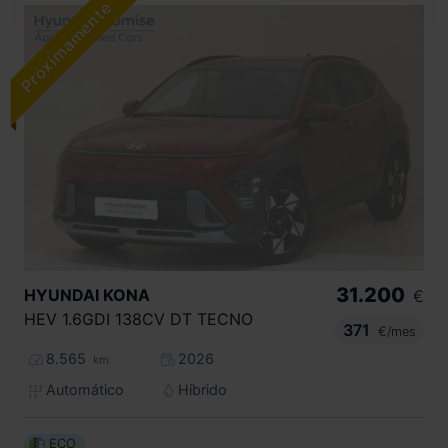
31.200
HYUNDAI
KONA
€
HEV 1.6GDI 138CV DT TECNO
371
€/mes
8.565
2026
km
Automático
Híbrido
ECO