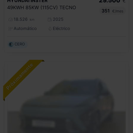
29.500
HYUNDAI
INSTER
€
49KWH 85KW (115CV) TECNO
351
€/mes
18.526
2025
km
Automático
Eléctrico
CERO