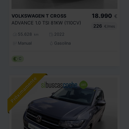
18.990
VOLKSWAGEN
T CROSS
€
ADVANCE 1.0 TSI 81KW (110CV)
226
€/mes
55.628
2022
km
Manual
Gasolina
C