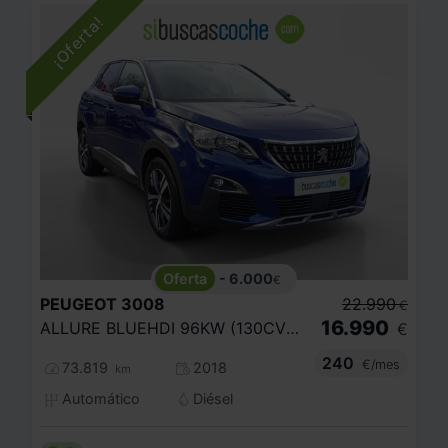
- 6.000
€
PEUGEOT
3008
22.990
€
16.990
ALLURE BLUEHDI 96KW (130CV) S
€
240
€/mes
73.819
2018
km
Automático
Diésel