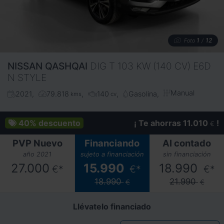
1
12
Foto
/
NISSAN
QASHQAI
DIG T 103 KW (140 CV) E6D
N STYLE
Manual
2021
79.818
140
Gasolina
kms
cv
40%
descuento
¡ Te ahorras 11.010
!
€
PVP Nuevo
Financiando
Al contado
año 2021
sujeto a financiación
sin financiación
27.000
15.990
18.990
€*
€*
€*
18.990
21.990
€
€
Llévatelo financiado