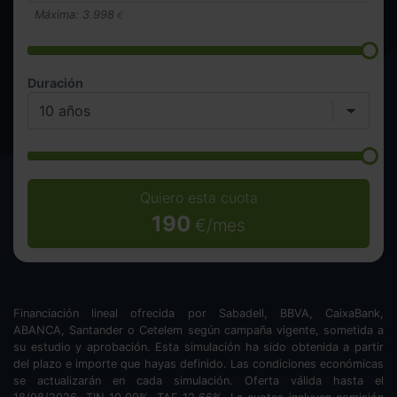
Máxima:
3.998
€
Duración
Quiero esta cuota
190
€/mes
Financiación lineal ofrecida por Sabadell, BBVA, CaixaBank,
ABANCA, Santander o Cetelem según campaña vigente, sometida a
su estudio y aprobación. Esta simulación ha sido obtenida a partir
del plazo e importe que hayas definido. Las condiciones económicas
se actualizarán en cada simulación. Oferta válida hasta el