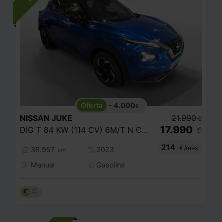
- 4.000
€
NISSAN
JUKE
21.990
€
17.990
DIG T 84 KW (114 CV) 6M/T N CONNECTA
€
214
€/mes
38.957
2023
km
Manual
Gasolina
C