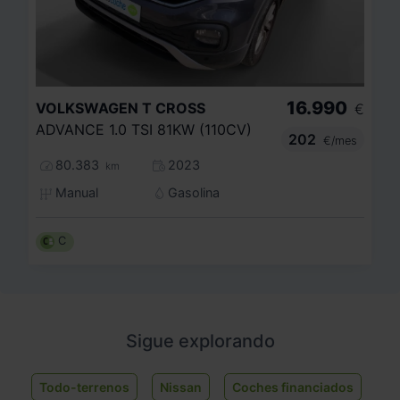
16.990
VOLKSWAGEN
T CROSS
€
ADVANCE 1.0 TSI 81KW (110CV)
202
€/mes
80.383
2023
km
Manual
Gasolina
C
Sigue explorando
Todo-terrenos
Nissan
Coches financiados