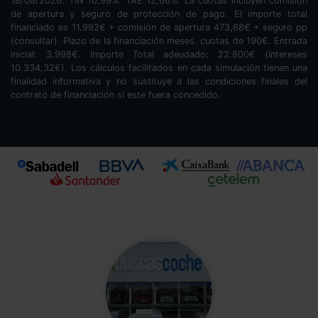
18/08/2026. TIN
10,99
%. TAE
12,66
%. La cuotas incluyen comisión
de apertura y seguro de protección de pago. El importe total
financiado es
11.992
€ + comisión de apertura
473,68
€ + seguro pp
(consultar). Plazo de la financiación
meses.
cuotas de
190
€. Entrada
inicial:
3.998
€. Importe Total adeudado:
22.800
€ (intereses
10.334,32
€). Los cálculos facilitados en cada simulación tienen una
finalidad informativa y no sustituye a las condiciones finales del
contrato de financiación si este fuera concedido.