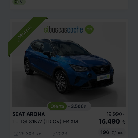
C
- 3.500
€
SEAT
ARONA
19.990
€
16.490
1.0 TSI 81KW (110CV) FR XM
€
196
€/mes
29.303
2023
km