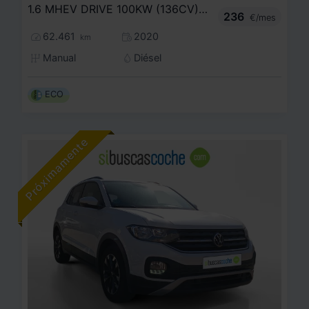
1.6 MHEV DRIVE 100KW (136CV) 4X2
236
€/mes
62.461
2020
km
Manual
Diésel
ECO