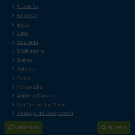
A Coruña
Barreiros
Ferrol
Lugo
Mourente
O Milladoiro
Oleiros
Ourense
Perillo
Pontevedra
Quintela Canedo
San Cibrao das Viñas
Santiago de Compostela
Vigo
ORDENAR
FILTROS
Vilagarcía de Arousa