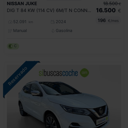
NISSAN
JUKE
18.500
€
16.500
DIG T 84 KW (114 CV) 6M/T N CONNECTA
€
196
€/mes
52.091
2024
km
Manual
Gasolina
C