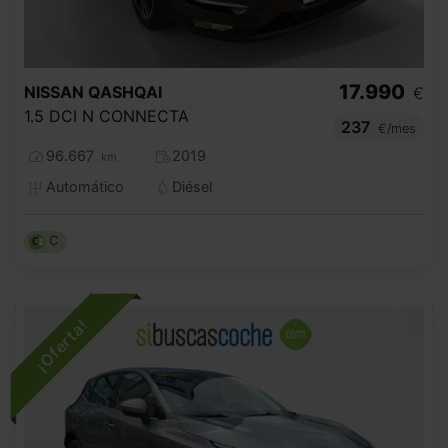
17.990
NISSAN
QASHQAI
€
1.5 DCI N CONNECTA
237
€/mes
96.667
2019
km
Automático
Diésel
C