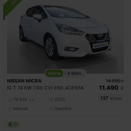
- 3.500
€
NISSAN
MICRA
14.990
€
11.490
IG T 74 KW (100 CV) E6D ACENTA
€
137
€/mes
74.935
2020
km
Manual
Gasolina
C