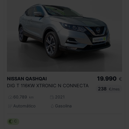
19.990
NISSAN
QASHQAI
€
DIG T 116KW XTRONIC N CONNECTA
238
€/mes
60.789
2021
km
Automático
Gasolina
C