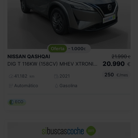
- 1.000
€
NISSAN
QASHQAI
21.990
€
20.990
DIG T 116KW (158CV) MHEV XTRONIC ACENTA
€
250
€/mes
41.182
2021
km
Automático
Gasolina
ECO