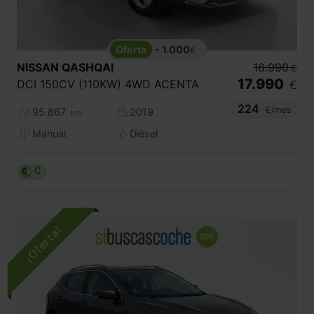
- 1.000
€
NISSAN
QASHQAI
18.990
€
17.990
DCI 150CV (110KW) 4WD ACENTA
€
224
€/mes
95.867
2019
km
Manual
Diésel
C