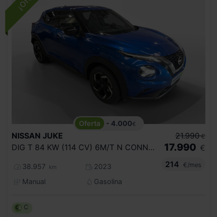
- 4.000
€
NISSAN
JUKE
21.990
€
17.990
DIG T 84 KW (114 CV) 6M/T N CONNECTA
€
214
€/mes
38.957
2023
km
Manual
Gasolina
C