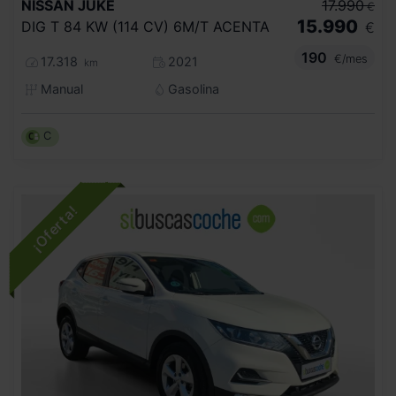
NISSAN
JUKE
17.990
€
15.990
DIG T 84 KW (114 CV) 6M/T ACENTA
€
190
€/mes
17.318
2021
km
Manual
Gasolina
C