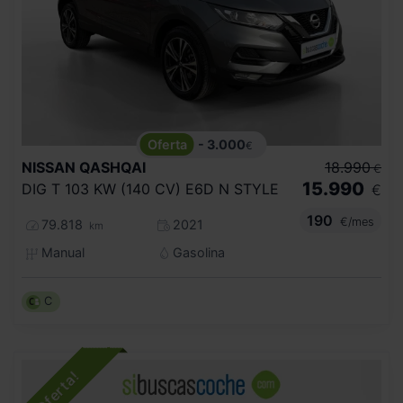
- 3.000
€
NISSAN
QASHQAI
18.990
€
15.990
DIG T 103 KW (140 CV) E6D N STYLE
€
190
€/mes
79.818
2021
km
Manual
Gasolina
C