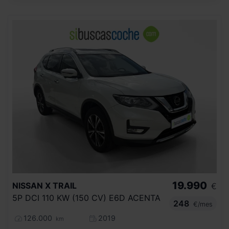
19.990
NISSAN
X TRAIL
€
5P DCI 110 KW (150 CV) E6D ACENTA
248
€/mes
126.000
2019
km