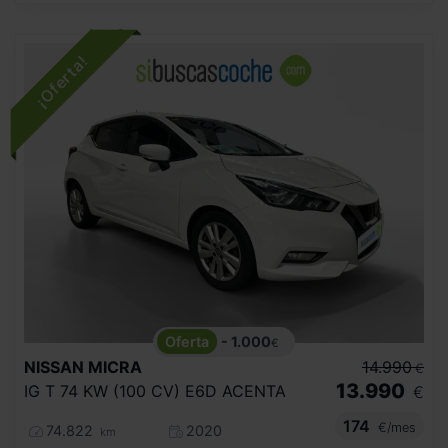
- 1.000
€
NISSAN
MICRA
14.990
€
13.990
IG T 74 KW (100 CV) E6D ACENTA
€
174
€/mes
74.822
2020
km