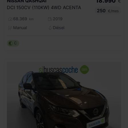
18.990
NISSAN
QASHQAI
€
DCI 150CV (110KW) 4WD ACENTA
250
€/mes
68.369
2019
km
Manual
Diésel
C