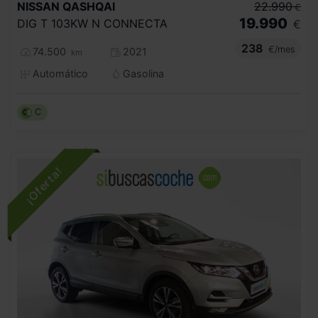
NISSAN
QASHQAI
22.990
€
19.990
DIG T 103KW N CONNECTA
€
238
€/mes
74.500
2021
km
Automático
Gasolina
C