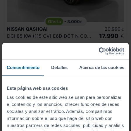
- 3.000
€
NISSAN
QASHQAI
20.990
€
17.990
DCI 85 KW (115 CV) E6D DCT N CONNECTA
€
214
€/mes
91.550
2021
km
Automático
Diésel
Consentimiento
Detalles
Acerca de las cookies
C
Esta página web usa cookies
Las cookies de este sitio web se usan para personalizar
el contenido y los anuncios, ofrecer funciones de redes
sociales y analizar el tráfico. Además, compartimos
información sobre el uso que haga del sitio web con
nuestros partners de redes sociales, publicidad y análisis