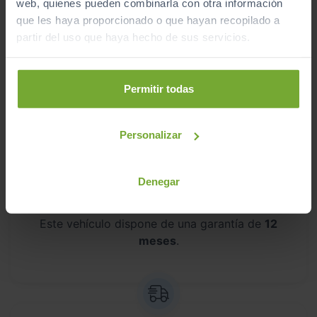
web, quienes pueden combinarla con otra información
que les haya proporcionado o que hayan recopilado a
partir del uso que haya hecho de sus servicios.
Kilometraje garantizado
Somos transparentes. Compra tu coche con
Permitir todas
certificado de kilómetros
reales.
Personalizar
Denegar
Garantía de 12 meses
Este vehículo dispone de una garantía de
12
meses
.