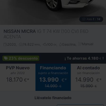
1
14
Foto
/
NISSAN
MICRA
IG T 74 KW (100 CV) E6D
ACENTA
Manual
2020
74.822
100
Gasolina
kms
cv
23%
descuento
¡ Te ahorras 4.180
!
€
PVP Nuevo
Financiando
Al contado
año 2020
sujeto a financiación
sin financiación
18.170
13.990
14.990
€*
€*
€*
14.990
15.990
€
€
Llévatelo financiado