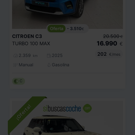
- 3.510
€
CITROEN
C3
20.500
€
16.990
TURBO 100 MAX
€
202
€/mes
2.359
2025
km
Manual
Gasolina
C