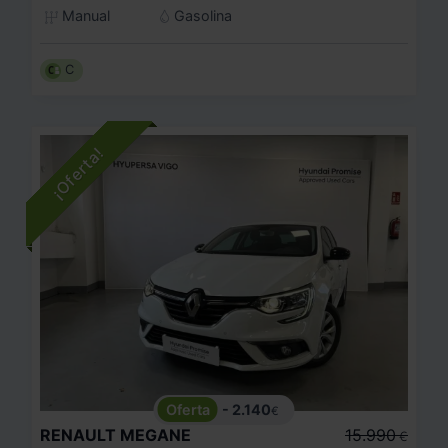
Manual
Gasolina
C
- 2.140
€
RENAULT
MEGANE
15.990
€