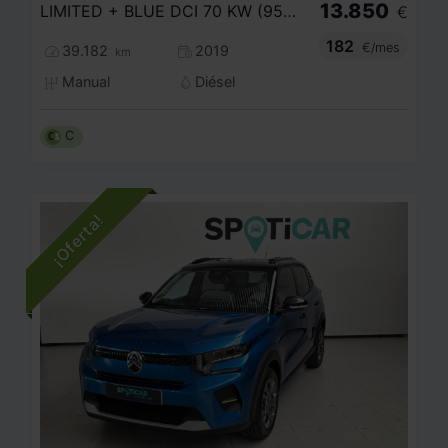
13.850
LIMITED + BLUE DCI 70 KW (95CV) SS
€
182
€/mes
39.182
2019
km
Manual
Diésel
C