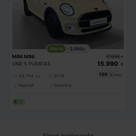
- 2.000
€
MINI
MINI
17.990
€
15.990
ONE 5 PUERTAS
€
199
€/mes
43.704
2019
km
Manual
Gasolina
C
Sigue explorando