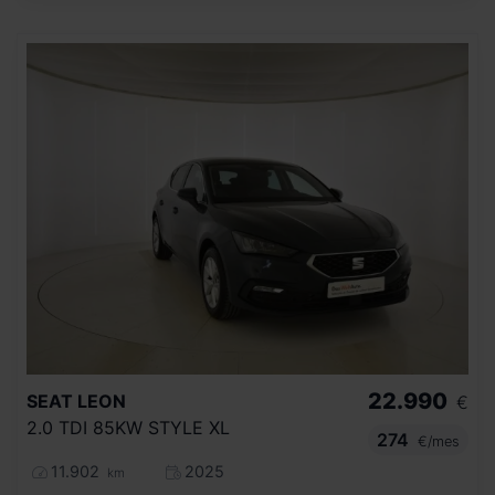
22.990
SEAT
LEON
€
2.0 TDI 85KW STYLE XL
274
€/mes
11.902
2025
km