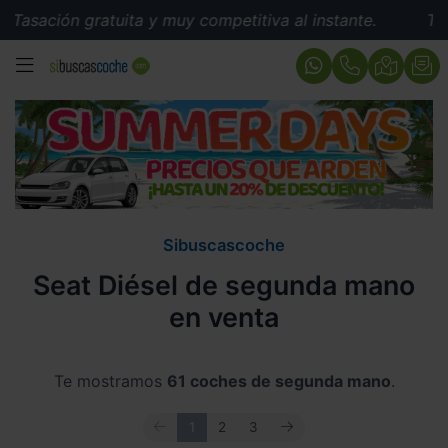
 gratuita y muy competitiva al instante.
Tasación grat
MENÚ
Sibuscascoche
Seat Diésel de segunda mano
en venta
Te mostramos
61 coches de segunda mano
.
ANTERIOR
SIGUIENTE
1
2
3