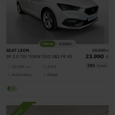
- 3.000
€
SEAT
LEON
26.990
€
23.990
SP 2.0 TDI 110KW DSG S&S FR XS
€
285
€/mes
30.500
2024
km
Automático
Diésel
C