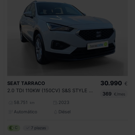
30.990
SEAT
TARRACO
€
2.0 TDI 110KW (150CV) S&S STYLE DSG
369
€/mes
58.751
2023
km
Automático
Diésel
C
7 plazas