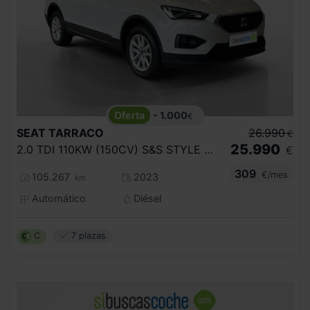
- 1.000
€
SEAT
TARRACO
26.990
€
25.990
2.0 TDI 110KW (150CV) S&S STYLE DSG
€
309
€/mes
105.267
2023
km
Automático
Diésel
C
7 plazas