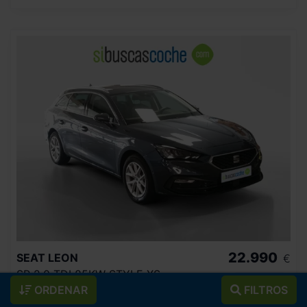
22.990
SEAT
LEON
€
SP 2.0 TDI 85KW STYLE XS
274
€/mes
ORDENAR
FILTROS
8.477
2025
km