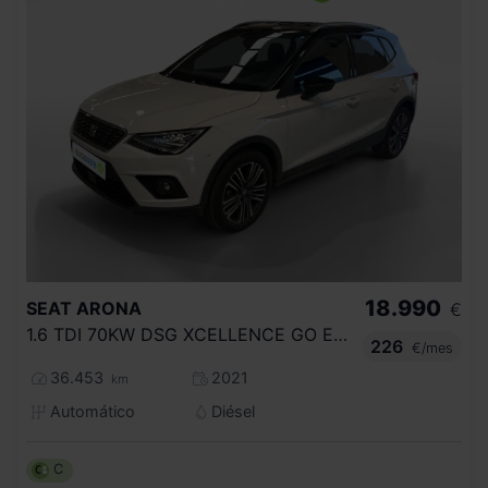
18.990
SEAT
ARONA
€
1.6 TDI 70KW DSG XCELLENCE GO ECO
226
€/mes
36.453
2021
km
Automático
Diésel
C