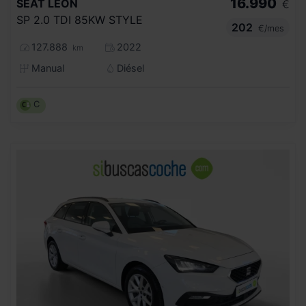
16.990
SEAT
LEON
€
SP 2.0 TDI 85KW STYLE
202
€/mes
127.888
2022
km
Manual
Diésel
C