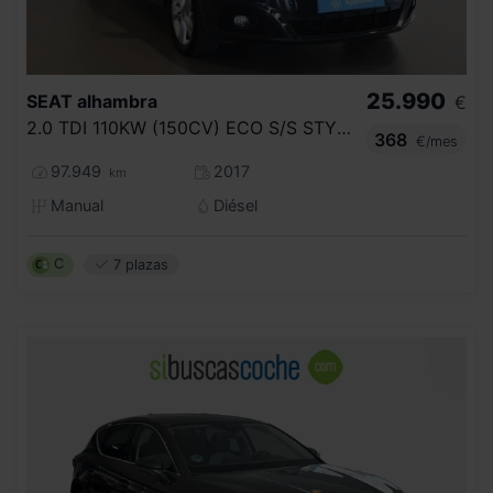
25.990
SEAT
alhambra
€
2.0 TDI 110KW (150CV) ECO S/S STYLE
368
€/mes
97.949
2017
km
Manual
Diésel
C
7 plazas