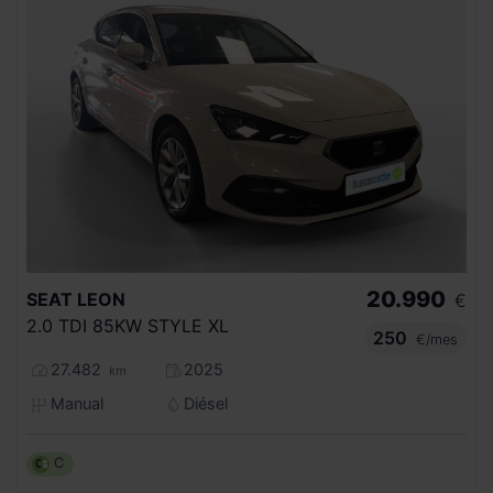
20.990
SEAT
LEON
€
2.0 TDI 85KW STYLE XL
250
€/mes
27.482
2025
km
Manual
Diésel
C