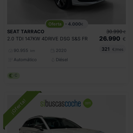
- 4.000
€
SEAT
TARRACO
30.990
€
26.990
2.0 TDI 147KW 4DRIVE DSG S&S FR
€
321
€/mes
90.955
2020
km
Automático
Diésel
C