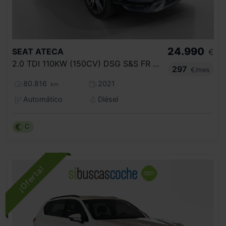
24.990
SEAT
ATECA
€
2.0 TDI 110KW (150CV) DSG S&S FR GO
297
€/mes
80.816
2021
km
Automático
Diésel
C