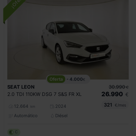
- 4.000
€
SEAT
LEON
30.990
€
26.990
2.0 TDI 110KW DSG 7 S&S FR XL
€
321
€/mes
12.664
2024
km
Automático
Diésel
C