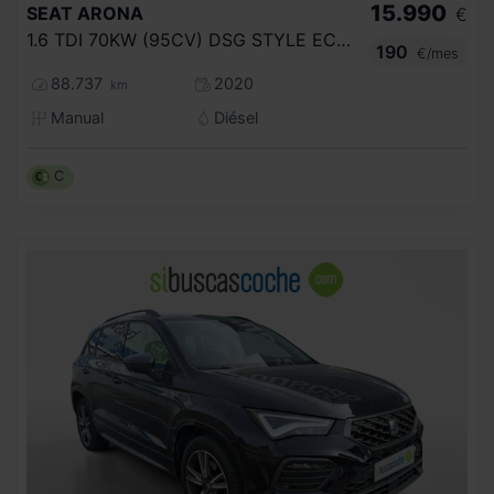
15.990
SEAT
ARONA
€
1.6 TDI 70KW (95CV) DSG STYLE ECOMOTIVE
190
€/mes
88.737
2020
km
Manual
Diésel
C