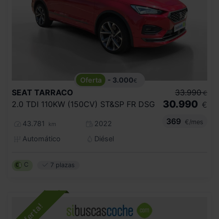
- 3.000
€
SEAT
TARRACO
33.990
€
30.990
2.0 TDI 110KW (150CV) ST&SP FR DSG
€
369
€/mes
43.781
2022
km
Automático
Diésel
C
7 plazas