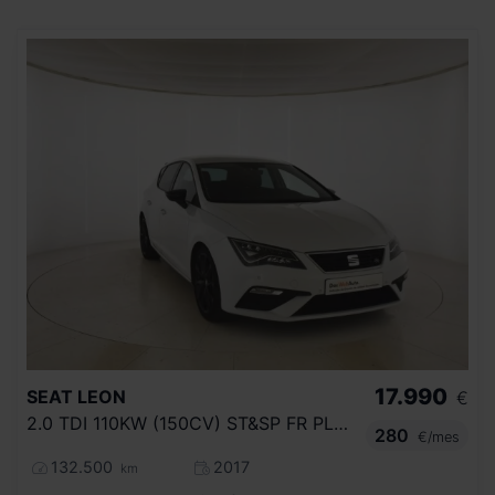
17.990
SEAT
LEON
€
2.0 TDI 110KW (150CV) ST&SP FR PLUS
280
€/mes
132.500
2017
km