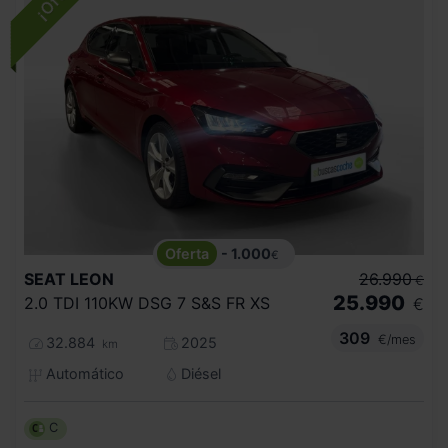
- 1.000
€
SEAT
LEON
26.990
€
25.990
2.0 TDI 110KW DSG 7 S&S FR XS
€
309
€/mes
32.884
2025
km
Automático
Diésel
C