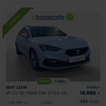
- 1.000
€
SEAT
LEON
17.990
€
16.990
SP 2.0 TDI 110KW DSG STYLE GO
€
202
€/mes
85.494
2020
km