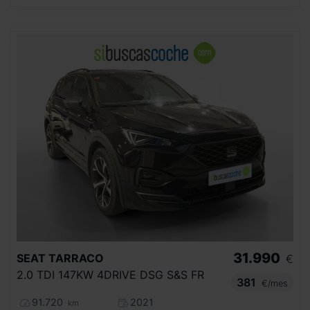
31.990
SEAT
TARRACO
€
2.0 TDI 147KW 4DRIVE DSG S&S FR
381
€/mes
91.720
2021
km