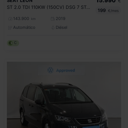
15.990
SEAT
LEON
€
ST 2.0 TDI 110KW (150CV) DSG 7 ST&SP FR
199
€/mes
143.900
2019
km
Automático
Diésel
C