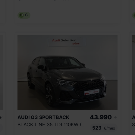
C
43.990
AUDI
Q3 SPORTBACK
A
€
€
BLACK LINE 35 TDI 110KW (150CV) S TRONIC
523
s
€/mes