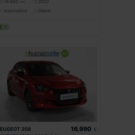
79.850
2022
km
Automático
Diésel
C
16.990
PEUGEOT
208
€