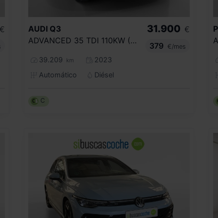
31.900
AUDI
Q3
€
€
ADVANCED 35 TDI 110KW (150CV) S TRONIC
379
s
€/mes
39.209
2023
km
Automático
Diésel
C