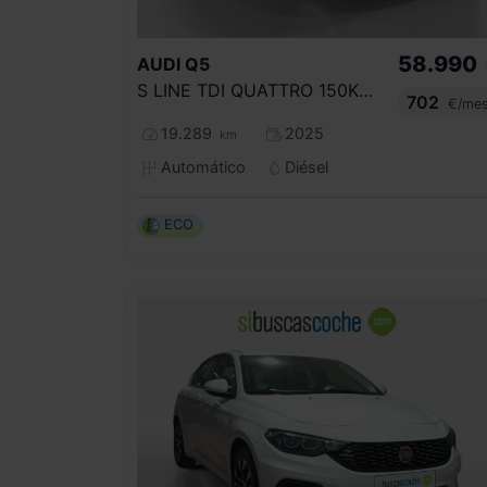
58.990
AUDI
Q5
S LINE TDI QUATTRO 150KW S TRONIC
702
€/me
19.289
2025
km
Automático
Diésel
ECO