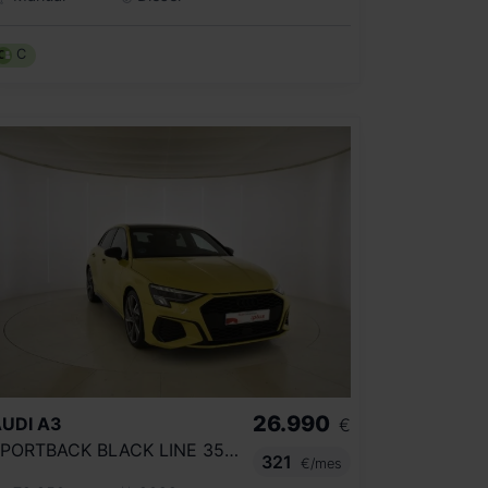
C
26.990
UDI
A3
€
SPORTBACK BLACK LINE 35 TDI 110KW S TRON
321
€/mes