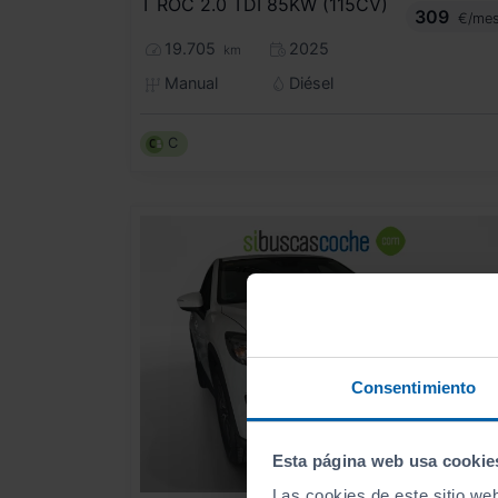
T ROC 2.0 TDI 85KW (115CV)
309
€/me
19.705
2025
km
Manual
Diésel
C
Consentimiento
Esta página web usa cookie
Las cookies de este sitio we