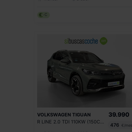
C
39.990
VOLKSWAGEN
TIGUAN
R LINE 2.0 TDI 110KW (150CV) DSG
476
€/me