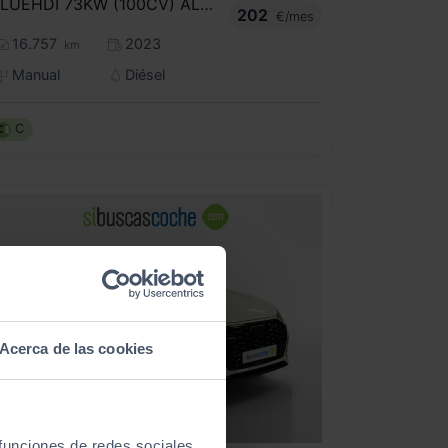
BLUEHDI 73KW (100CV) ALLURE PACK
202
€/mes
16.757
2023
km
Manual
Diésel
C
Acerca de las cookies
 funciones de redes sociales