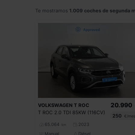
Te mostramos
1.009 coches de segunda 
20.990
VOLKSWAGEN
T ROC
T ROC 2.0 TDI 85KW (116CV)
250
€/me
65.064
2023
km
Manual
Diésel