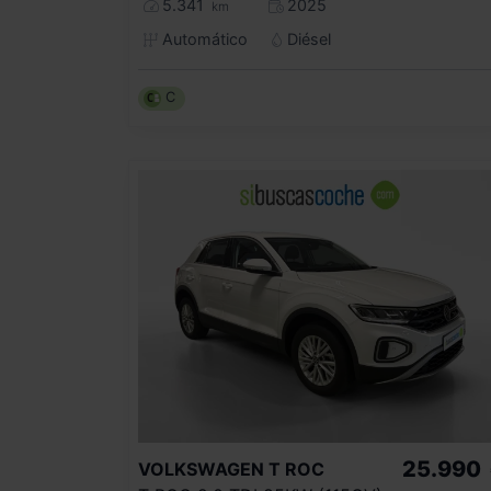
5.341
2025
km
Automático
Diésel
C
25.990
VOLKSWAGEN
T ROC