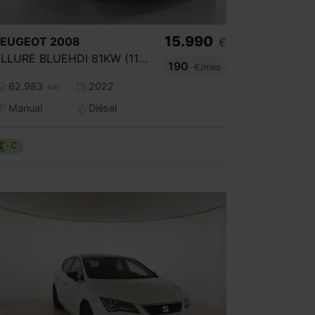
15.990
PEUGEOT
2008
€
ALLURE BLUEHDI 81KW (110CV)
190
€/mes
62.983
2022
km
Manual
Diésel
C