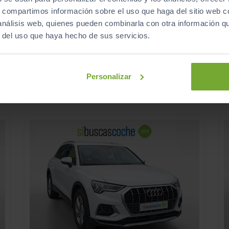
30.990
MERCEDES-BENZ
CLA
A
€
€
s, compartimos información sobre el uso que haga del sitio web 
CLA 200 D DCT SHOOTING BRAKE
 análisis web, quienes pueden combinarla con otra información q
369
€/mes
r del uso que haya hecho de sus servicios.
87.597
2023
km
Automático
Diésel
Personalizar
C