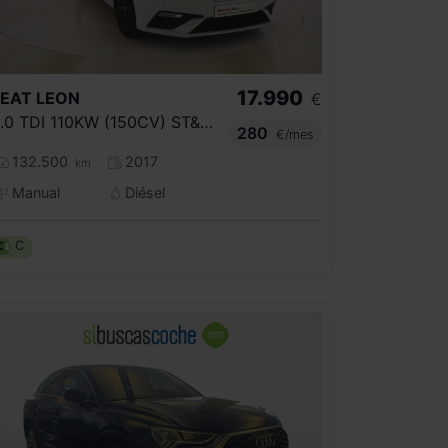
17.990
SEAT
LEON
€
2.0 TDI 110KW (150CV) ST&SP FR PLUS
280
€/mes
132.500
2017
km
Manual
Diésel
C