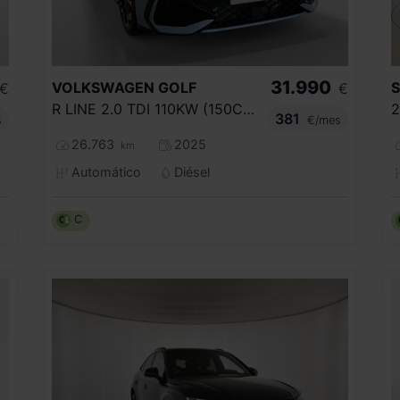
31.990
VOLKSWAGEN
GOLF
€
€
R LINE 2.0 TDI 110KW (150CV) DSG
381
s
€/mes
26.763
2025
km
Automático
Diésel
C