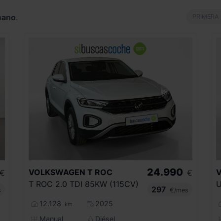
mano
.
PRIMERA
24.990
VOLKSWAGEN
T ROC
€
€
T ROC 2.0 TDI 85KW (115CV)
297
s
€/mes
12.128
2025
km
Manual
Diésel