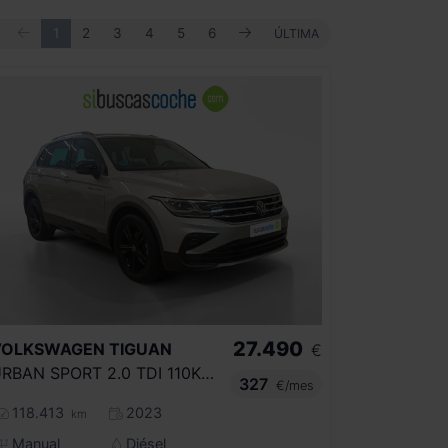
ANTERIOR
SIGUIENTE
PRIMERA
1
2
3
4
5
6
ÚLTIMA
ÚLTIMA
27.490
VOLKSWAGEN
TIGUAN
€
URBAN SPORT 2.0 TDI 110KW (150CV)
327
€/mes
118.413
2023
km
Manual
Diésel