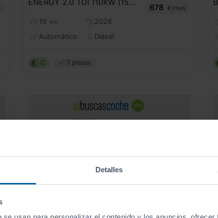
ENERGY 2.0 TDI 110KW (150CV) DSG B.LARGA
678
s
€/mes
10
2026
km
Automático
Diésel
C
7 plazas
Detalles
s
b se usan para personalizar el contenido y los anuncios, ofrecer