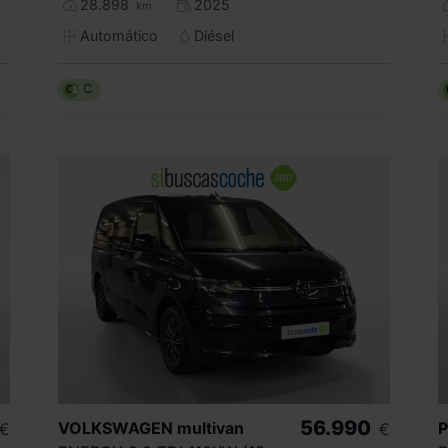
28.898
2025
km
Automático
Diésel
C
56.990
VOLKSWAGEN
multivan
€
€