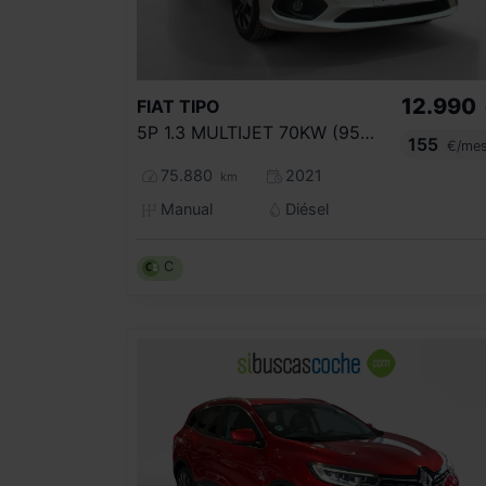
12.990
FIAT
TIPO
5P 1.3 MULTIJET 70KW (95CV) MIRROR
155
€/me
75.880
2021
km
Manual
Diésel
C