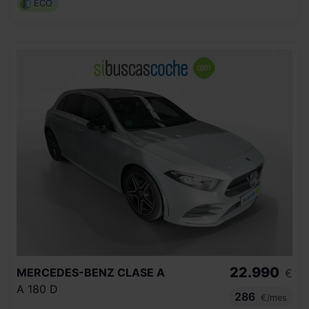
ECO
22.990
MERCEDES-BENZ
CLASE A
€
A 180 D
286
€/mes