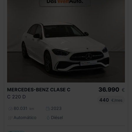
36.990
MERCEDES-BENZ
CLASE C
€
C 220 D
440
€/mes
80.031
2023
km
Automático
Diésel