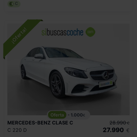
C
- 1.000
€
MERCEDES-BENZ
CLASE C
28.990
€
27.990
C 220 D
€