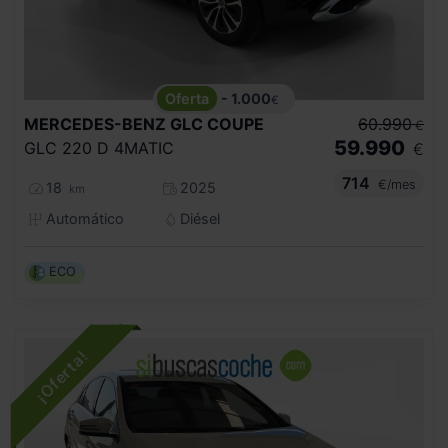
- 1.000
€
MERCEDES-BENZ
GLC COUPE
60.990
€
59.990
GLC 220 D 4MATIC
€
714
€/mes
18
2025
km
Automático
Diésel
ECO