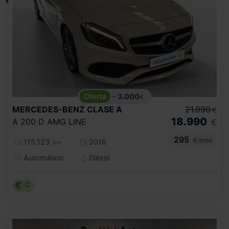
- 3.000
€
MERCEDES-BENZ
CLASE A
21.990
€
18.990
A 200 D AMG LINE
€
295
€/mes
115.123
2016
km
Automático
Diésel
C