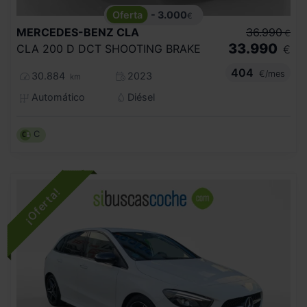
- 3.000
€
MERCEDES-BENZ
CLA
36.990
€
33.990
CLA 200 D DCT SHOOTING BRAKE
€
404
€/mes
30.884
2023
km
Automático
Diésel
C