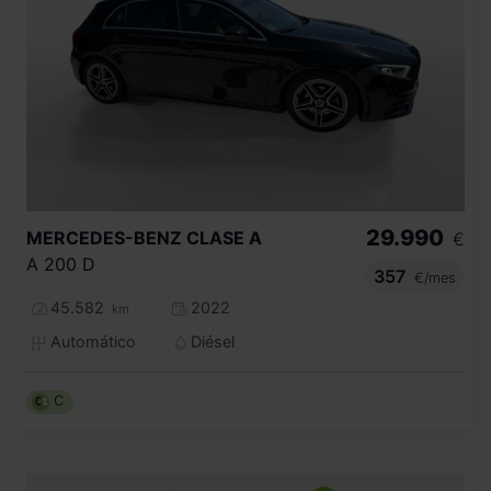
29.990
MERCEDES-BENZ
CLASE A
€
A 200 D
357
€/mes
45.582
2022
km
Automático
Diésel
C