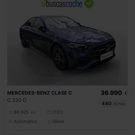
36.990
MERCEDES-BENZ
CLASE C
€
C 220 D
440
€/mes
88.005
2023
km
Automático
Diésel