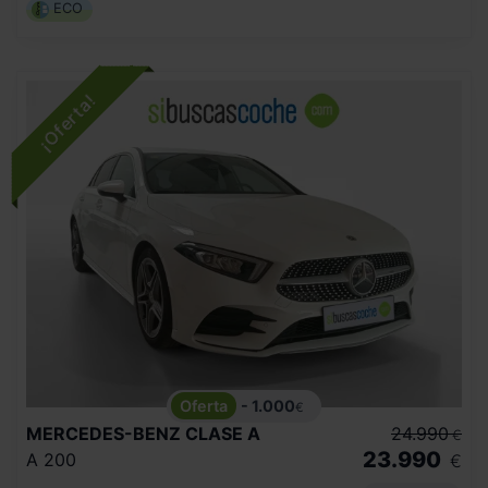
ECO
- 1.000
€
MERCEDES-BENZ
CLASE A
24.990
€
23.990
A 200
€