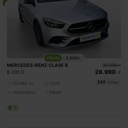
- 2.000
€
MERCEDES-BENZ
CLASE B
30.990
€
28.990
B 200 D
€
345
€/mes
33.883
2022
km
Automático
Diésel
C