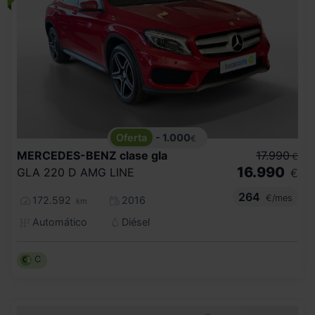
- 1.000
€
MERCEDES-BENZ
clase gla
17.990
€
16.990
GLA 220 D AMG LINE
€
264
€/mes
172.592
2016
km
Automático
Diésel
C