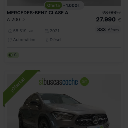
- 1.000
€
MERCEDES-BENZ
CLASE A
28.990
€
27.990
A 200 D
€
333
€/mes
58.519
2021
km
Automático
Diésel
C