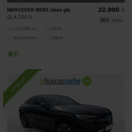
22.990
MERCEDES-BENZ
clase gla
€
GLA 200 D
302
€/mes
133.396
2018
km
Automático
Diésel
C