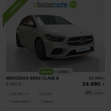
- 1.000
€
MERCEDES-BENZ
CLASE B
25.990
€
24.990
B 200 D
€
311
€/mes
58.941
2019
km
Automático
Diésel