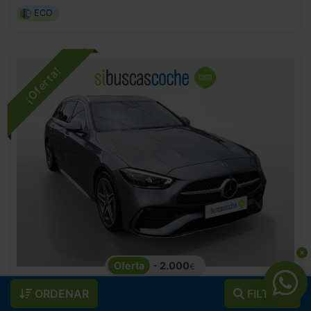
ECO
- 2.000
€
MERCEDES-BENZ
CLASE C
37.990
€
ORDENAR
FILTROS
35.990
C 200 D ESTATE
€