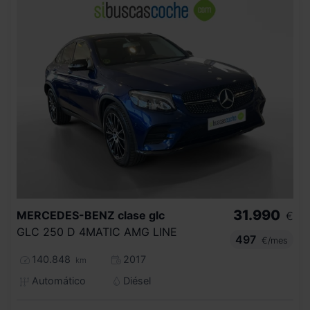
31.990
MERCEDES-BENZ
clase glc
€
GLC 250 D 4MATIC AMG LINE
497
€/mes
140.848
2017
km
Automático
Diésel