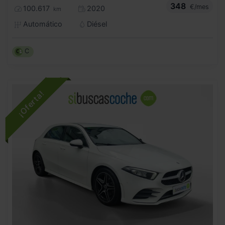
348
€/mes
100.617
2020
km
Automático
Diésel
C