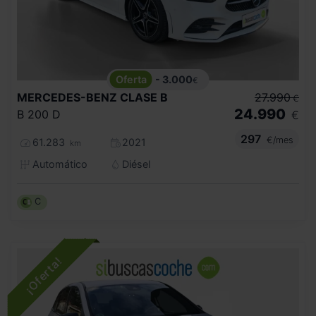
- 3.000
€
MERCEDES-BENZ
CLASE B
27.990
€
24.990
B 200 D
€
297
€/mes
61.283
2021
km
Automático
Diésel
C