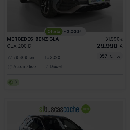
- 2.000
€
MERCEDES-BENZ
GLA
31.990
€
29.990
GLA 200 D
€
357
€/mes
79.809
2020
km
Automático
Diésel
C