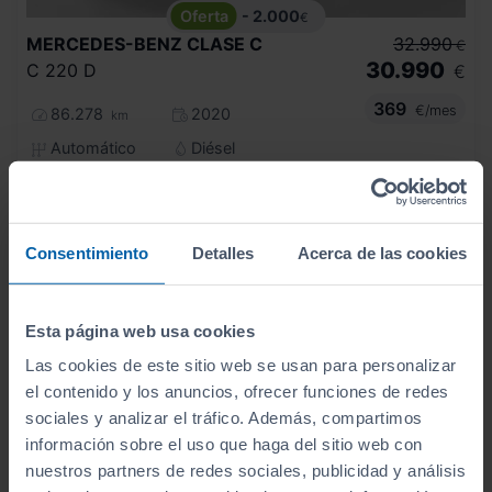
- 2.000
€
MERCEDES-BENZ
CLASE C
32.990
€
30.990
C 220 D
€
369
€/mes
86.278
2020
km
Automático
Diésel
C
Consentimiento
Detalles
Acerca de las cookies
Esta página web usa cookies
Las cookies de este sitio web se usan para personalizar
el contenido y los anuncios, ofrecer funciones de redes
sociales y analizar el tráfico. Además, compartimos
información sobre el uso que haga del sitio web con
nuestros partners de redes sociales, publicidad y análisis