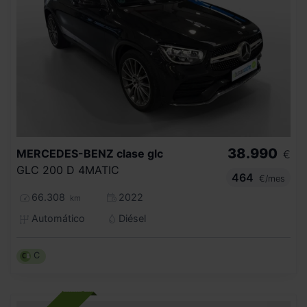
38.990
MERCEDES-BENZ
clase glc
€
GLC 200 D 4MATIC
464
€/mes
66.308
2022
km
Automático
Diésel
C