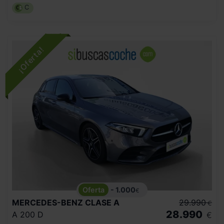
C
- 1.000
€
MERCEDES-BENZ
CLASE A
29.990
€
28.990
A 200 D
€