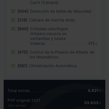
Carril (Cámara)
[504]
Detección de Señal de Velocidad
[218]
Cámara de marcha atrás
[840]
Cristales calorífugos
tintados oscuros en
ventanillas y luneta
traseras
415
€
[475]
Control de la Presión de Inflado de
los Neumáticos
[581]
Climatización Automática
Total extras
4.621
€
PVP original 2021
53.633
€
(con extras)