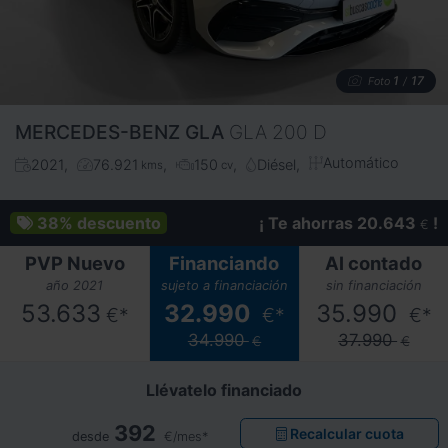
1
17
Foto
/
MERCEDES-BENZ
GLA
GLA 200 D
Automático
2021
76.921
150
Diésel
kms
cv
38%
descuento
¡ Te ahorras 20.643
!
€
PVP Nuevo
Financiando
Al contado
año 2021
sujeto a financiación
sin financiación
53.633
32.990
35.990
€*
€*
€*
34.990
37.990
€
€
Llévatelo financiado
392
Recalcular cuota
desde
€/mes*