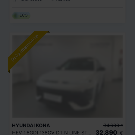
ECO
HYUNDAI
KONA
34.600
€
32.890
HEV 1.6GDI 138CV DT N LINE STYLE
€