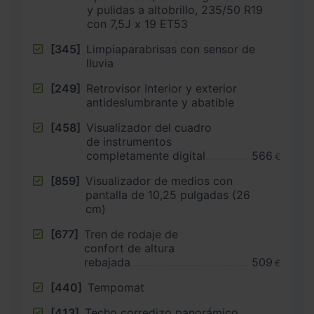
y pulidas a altobrillo, 235/50 R19
con 7,5J x 19 ET53
[345]
Limpiaparabrisas con sensor de
lluvia
[249]
Retrovisor Interior y exterior
antideslumbrante y abatible
[458]
Visualizador del cuadro
de instrumentos
completamente digital
566
€
[859]
Visualizador de medios con
pantalla de 10,25 pulgadas (26
cm)
[677]
Tren de rodaje de
confort de altura
rebajada
509
€
[440]
Tempomat
[413]
Techo corredizo panorámico