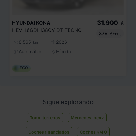
31.900
HYUNDAI
KONA
€
HEV 1.6GDI 138CV DT TECNO
379
€/mes
8.565
2026
km
Automático
Híbrido
ECO
Sigue explorando
Todo-terrenos
Mercedes-benz
Coches financiados
Coches KM 0