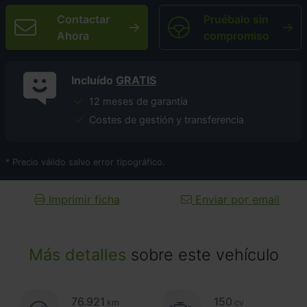
Contactar
Pruébalo sin
Ahora
compromiso
Incluído
GRATIS
12 meses de garantía
Costes de gestión y transferencia
* Precio válido salvo error tipográfico.
Imprimir ficha
Enviar por email
Más detalles
sobre este vehículo
76.921
150
km
cv