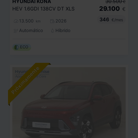
HYUNDAI
KONA
30.500
€
29.100
HEV 1.6GDI 138CV DT XLS
€
346
€/mes
13.500
2026
km
Automático
Híbrido
ECO