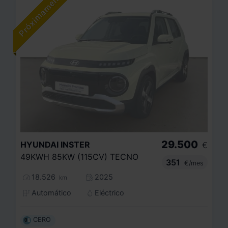
29.500
HYUNDAI
INSTER
€
49KWH 85KW (115CV) TECNO
351
€/mes
18.526
2025
km
Automático
Eléctrico
CERO