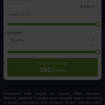
Máxima:
8.248
€
Duración
Quiero esta cuota
392
€/mes
Financiación lineal ofrecida por Sabadell, BBVA, CaixaBank,
ABANCA, Santander o Cetelem según campaña vigente, sometida a
su estudio y aprobación. Esta simulación ha sido obtenida a partir