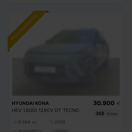
30.900
HYUNDAI
KONA
€
HEV 1.6GDI 129CV DT TECNO
368
€/mes
8.564
2026
km
Automático
Híbrido