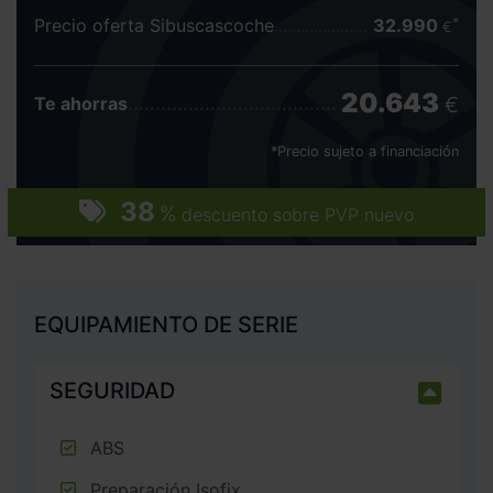
Precio oferta Sibuscascoche
32.990
€
20.643
€
Te ahorras
*Precio sujeto a financiación
38
%
descuento sobre PVP nuevo
EQUIPAMIENTO DE SERIE
SEGURIDAD
ABS
Preparación Isofix