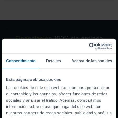
Financiación
100% sin entrada
Grandes descuentos por financiar con
nosotros. ¡Descúbrelos!
Consentimiento
Detalles
Acerca de las cookies
Esta página web usa cookies
Ofrecido por:
Las cookies de este sitio web se usan para personalizar
Banco asociado
el contenido y los anuncios, ofrecer funciones de redes
sociales y analizar el tráfico. Además, compartimos
Precio del coche (
PVP
)
31.990
€
información sobre el uso que haga del sitio web con
Bonificación por financiar
-
3.000
€
nuestros partners de redes sociales, publicidad y análisis