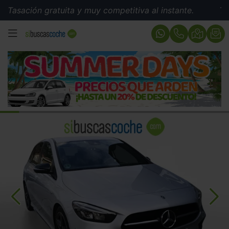
ón gratuita y muy competitiva al instante.
Tasación g
MENÚ