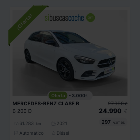
- 3.000
€
MERCEDES-BENZ
CLASE B
27.990
€
24.990
B 200 D
€
297
€/mes
61.283
2021
km
Automático
Diésel