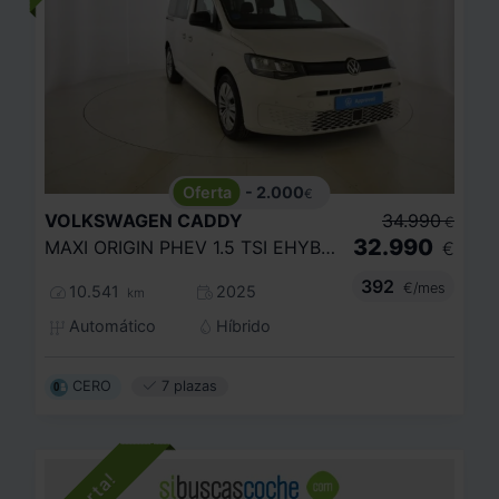
- 2.000
€
VOLKSWAGEN
CADDY
34.990
€
32.990
MAXI ORIGIN PHEV 1.5 TSI EHYBRID 85KW
€
392
€/mes
10.541
2025
km
Automático
Híbrido
CERO
7 plazas