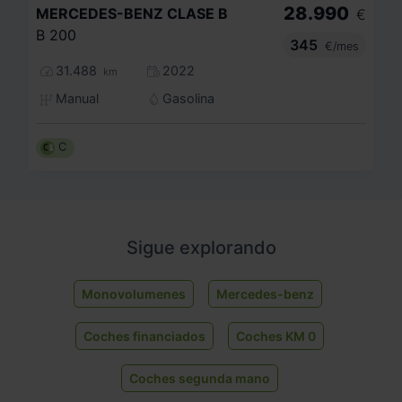
28.990
MERCEDES-BENZ
CLASE B
€
B 200
345
€/mes
31.488
2022
km
Manual
Gasolina
C
Sigue explorando
Monovolumenes
Mercedes-benz
Coches financiados
Coches KM 0
Coches segunda mano