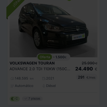
- 1.500
€
VOLKSWAGEN
TOURAN
25.990
€
24.490
ADVANCE 2.0 TDI 110KW (150CV) DSG
€
291
€/mes
148.595
2021
km
Automático
Diésel
C
7 plazas