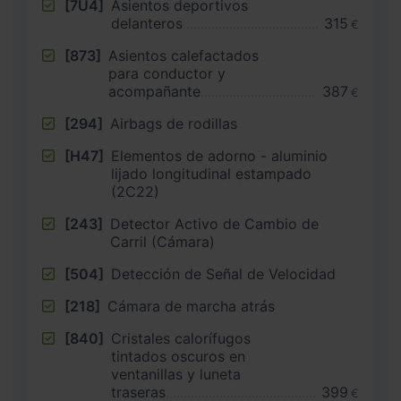
[7U4]
Asientos deportivos
delanteros
315
€
[873]
Asientos calefactados
para conductor y
acompañante
387
€
[294]
Airbags de rodillas
[H47]
Elementos de adorno - aluminio
lijado longitudinal estampado
(2C22)
[243]
Detector Activo de Cambio de
Carril (Cámara)
[504]
Detección de Señal de Velocidad
[218]
Cámara de marcha atrás
[840]
Cristales calorífugos
tintados oscuros en
ventanillas y luneta
traseras
399
€