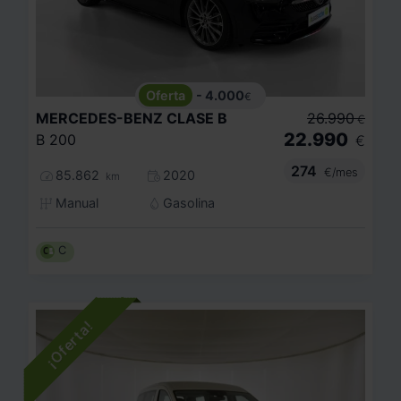
- 4.000
€
MERCEDES-BENZ
CLASE B
26.990
€
22.990
B 200
€
274
€/mes
85.862
2020
km
Manual
Gasolina
C