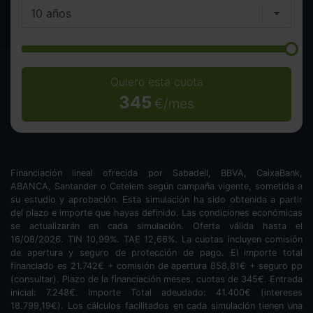
Quiero esta cuota
345
€/mes
Financiación lineal ofrecida por Sabadell, BBVA, CaixaBank,
ABANCA, Santander o Cetelem según campaña vigente, sometida a
su estudio y aprobación. Esta simulación ha sido obtenida a partir
del plazo e importe que hayas definido. Las condiciones económicas
se actualizarán en cada simulación. Oferta válida hasta el
16/08/2026. TIN
10,99
%. TAE
12,66
%. La cuotas incluyen comisión
de apertura y seguro de protección de pago. El importe total
financiado es
21.742
€ + comisión de apertura
858,81
€ + seguro pp
(consultar). Plazo de la financiación
meses.
cuotas de
345
€. Entrada
inicial:
7.248
€. Importe Total adeudado:
41.400
€ (intereses
18.799,19
€). Los cálculos facilitados en cada simulación tienen una