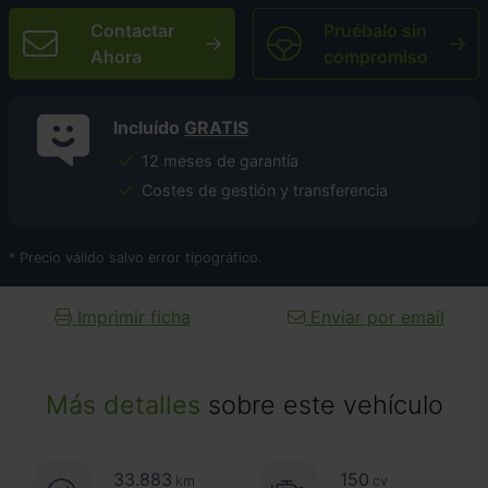
Contactar
Pruébalo sin
Ahora
compromiso
Incluído
GRATIS
12 meses de garantía
Costes de gestión y transferencia
* Precio válido salvo error tipográfico.
Imprimir ficha
Enviar por email
Más detalles
sobre este vehículo
33.883
150
km
cv