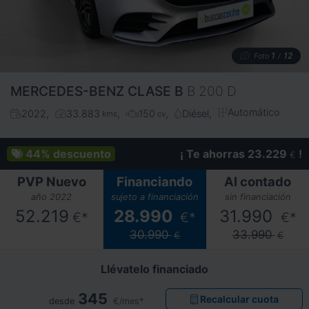
1
12
Foto
/
MERCEDES-BENZ
CLASE B
B 200 D
Automático
2022
33.883
150
Diésel
kms
cv
44%
descuento
¡ Te ahorras 23.229
!
€
PVP Nuevo
Financiando
Al contado
año 2022
sujeto a financiación
sin financiación
52.219
28.990
31.990
€*
€*
€*
30.990
33.990
€
€
Llévatelo financiado
345
Recalcular cuota
desde
€/mes*