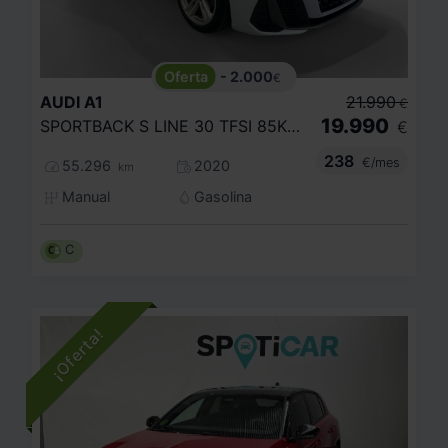
- 2.000
€
AUDI
A1
21.990
€
19.990
SPORTBACK S LINE 30 TFSI 85KW (116CV)
€
238
€/mes
55.296
2020
km
Manual
Gasolina
C