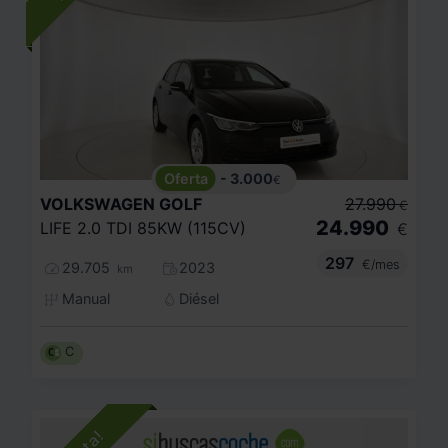
- 3.000
€
VOLKSWAGEN
GOLF
27.990
€
24.990
LIFE 2.0 TDI 85KW (115CV)
€
297
€/mes
29.705
2023
km
Manual
Diésel
C