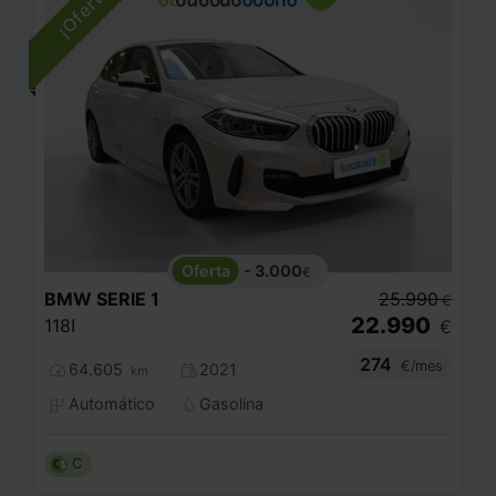
- 3.000
€
BMW
SERIE 1
25.990
€
22.990
118I
€
274
€/mes
64.605
2021
km
Automático
Gasolina
C