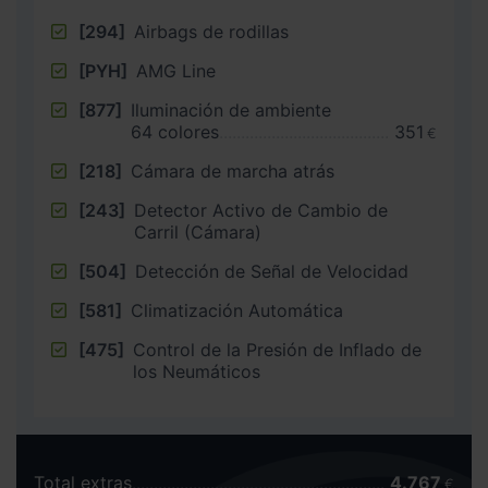
[294]
Airbags de rodillas
[PYH]
AMG Line
[877]
Iluminación de ambiente
64 colores
351
€
[218]
Cámara de marcha atrás
[243]
Detector Activo de Cambio de
Carril (Cámara)
[504]
Detección de Señal de Velocidad
[581]
Climatización Automática
[475]
Control de la Presión de Inflado de
los Neumáticos
Total extras
4.767
€