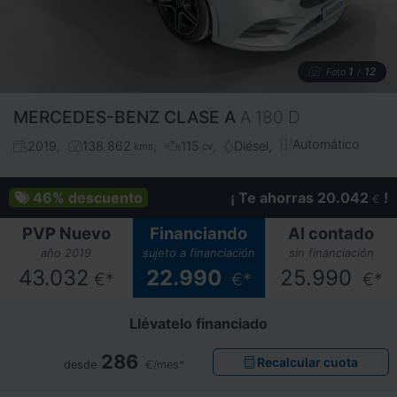
1
12
Foto
/
MERCEDES-BENZ
CLASE A
A 180 D
Automático
2019
138.862
115
Diésel
kms
cv
46%
descuento
¡ Te ahorras 20.042
!
€
PVP Nuevo
Financiando
Al contado
año 2019
sujeto a financiación
sin financiación
43.032
22.990
25.990
€*
€*
€*
Llévatelo financiado
286
Recalcular cuota
desde
€/mes*