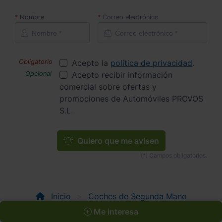
Nombre
Correo electrónico
Acepto la
política de privacidad
.
Acepto recibir información
comercial sobre ofertas y
promociones de Automóviles PROVOS
S.L.
Quiero que me avisen
Inicio
Coches de Segunda Mano
MERCEDES-BENZ
Me interesa
MERCEDES-BENZ CLASE A
A 180 D