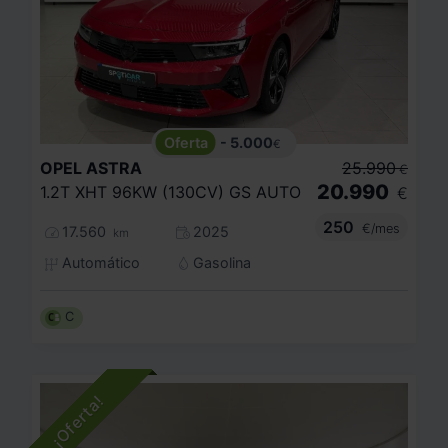
- 5.000
€
OPEL
ASTRA
25.990
€
20.990
1.2T XHT 96KW (130CV) GS AUTO
€
250
€/mes
17.560
2025
km
Automático
Gasolina
C