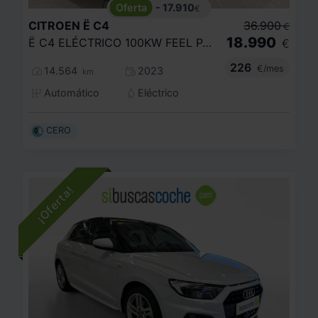
- 17.910
€
CITROEN
Ë C4
36.900
€
18.990
Ë C4 ELÉCTRICO 100KW FEEL PACK
€
226
€/mes
14.564
2023
km
Automático
Eléctrico
CERO