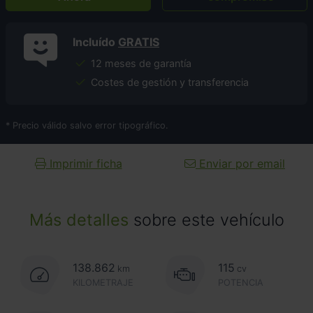
Incluído
GRATIS
12 meses de garantía
Costes de gestión y transferencia
* Precio válido salvo error tipográfico.
Imprimir ficha
Enviar por email
Más detalles
sobre este vehículo
138.862
115
km
cv
KILOMETRAJE
POTENCIA