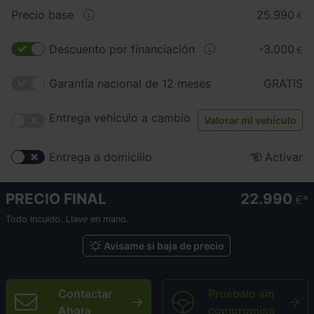
Precio base
25.990
€
Descuento por financiación
-3.000
€
Garantía nacional de 12 meses
GRATIS
Entrega vehículo a cambio
Valorar mi vehículo
Entrega a domicilio
Activar
PRECIO FINAL
22.990
€
Todo incuido. Llave en mano.
Avísame si baja de precio
Contactar
Pruébalo sin
Ahora
compromiso