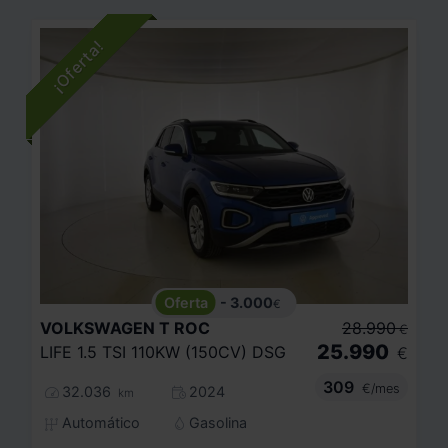
- 3.000
€
VOLKSWAGEN
T ROC
28.990
€
25.990
LIFE 1.5 TSI 110KW (150CV) DSG
€
309
€/mes
32.036
2024
km
Automático
Gasolina