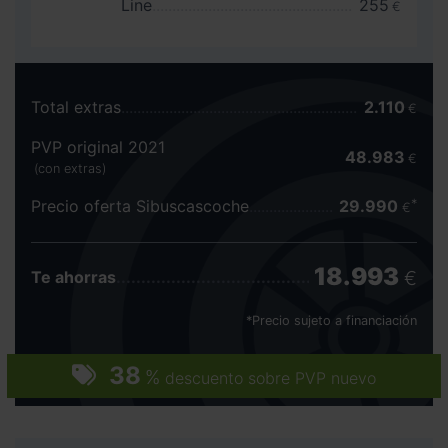
Line
255
€
Total extras
2.110
€
PVP original 2021
48.983
€
(con extras)
Precio oferta Sibuscascoche
29.990
€
18.993
€
Te ahorras
*Precio sujeto a financiación
38
%
descuento sobre PVP nuevo