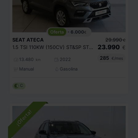
- 6.000
€
SEAT
ATECA
29.990
€
23.990
1.5 TSI 110KW (150CV) ST&SP STYLE
€
285
€/mes
13.480
2022
km
Manual
Gasolina
C