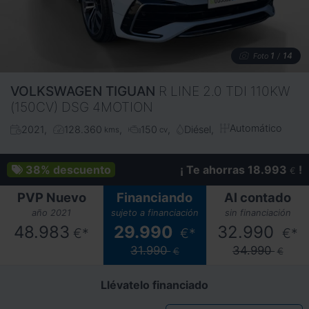
1
14
Foto
/
VOLKSWAGEN
TIGUAN
R LINE 2.0 TDI 110KW
(150CV) DSG 4MOTION
Automático
2021
128.360
150
Diésel
kms
cv
38%
descuento
¡ Te ahorras 18.993
!
€
PVP Nuevo
Financiando
Al contado
año 2021
sujeto a financiación
sin financiación
48.983
29.990
32.990
€*
€*
€*
31.990
34.990
€
€
Llévatelo financiado