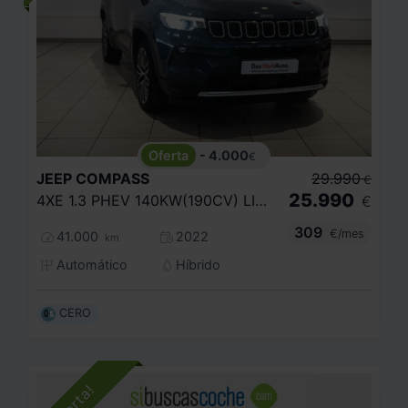
- 4.000
€
JEEP
COMPASS
29.990
€
25.990
4XE 1.3 PHEV 140KW(190CV) LIMITED AT AWD
€
309
€/mes
41.000
2022
km
Automático
Híbrido
CERO