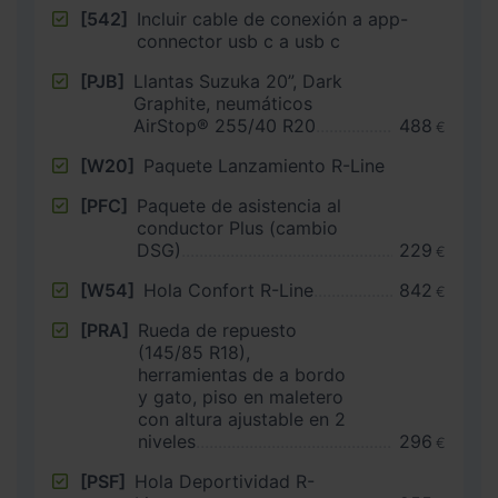
[542]
Incluir cable de conexión a app-
connector usb c a usb c
[PJB]
Llantas Suzuka 20”, Dark
Graphite, neumáticos
AirStop® 255/40 R20
488
€
[W20]
Paquete Lanzamiento R-Line
[PFC]
Paquete de asistencia al
conductor Plus (cambio
DSG)
229
€
[W54]
Hola Confort R-Line
842
€
[PRA]
Rueda de repuesto
(145/85 R18),
herramientas de a bordo
y gato, piso en maletero
con altura ajustable en 2
niveles
296
€
[PSF]
Hola Deportividad R-