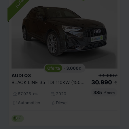
- 3.000
€
AUDI
Q3
33.990
€
30.990
BLACK LINE 35 TDI 110KW (150CV) S TRONIC
€
385
€/mes
87.926
2020
km
Automático
Diésel
C