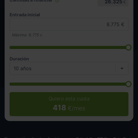
26.325
€
Entrada inicial
Máxima:
8.775
€
Duración
Quiero esta cuota
418
€/mes