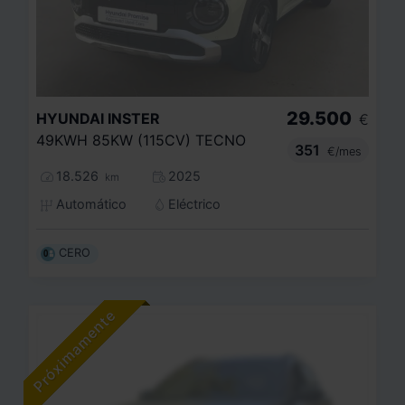
29.500
HYUNDAI
INSTER
€
49KWH 85KW (115CV) TECNO
351
€/mes
18.526
2025
km
Automático
Eléctrico
CERO