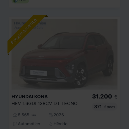
ECO
31.200
HYUNDAI
KONA
€
HEV 1.6GDI 138CV DT TECNO
371
€/mes
8.565
2026
km
Automático
Híbrido