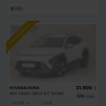
ECO
31.900
HYUNDAI
KONA
€
HEV 1.6GDI 138CV DT TECNO
379
€/mes
8.565
2026
km