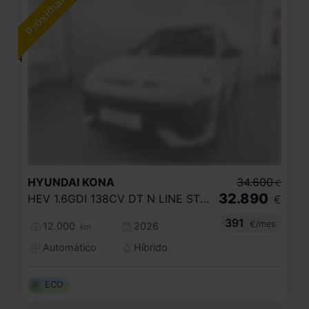
HYUNDAI
KONA
34.600
€
32.890
HEV 1.6GDI 138CV DT N LINE STYLE
€
391
€/mes
12.000
2026
km
Automático
Híbrido
ECO