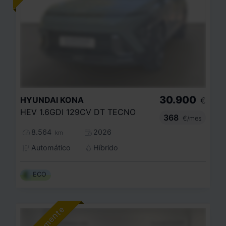
30.900
HYUNDAI
KONA
€
HEV 1.6GDI 129CV DT TECNO
368
€/mes
8.564
2026
km
Automático
Híbrido
ECO