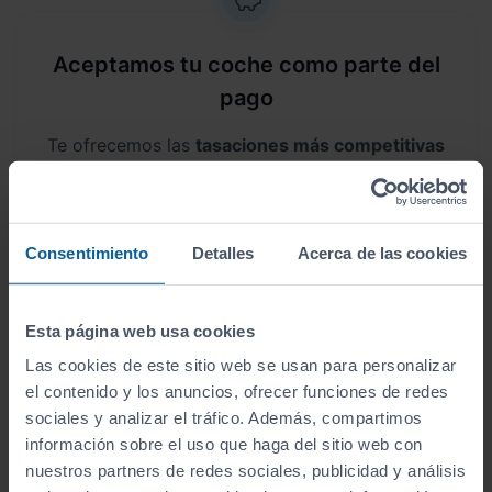
Aceptamos tu coche como parte del
pago
Te ofrecemos las
tasaciones más competitivas
del mercado
.
Consentimiento
Detalles
Acerca de las cookies
Esta página web usa cookies
Pruébalo sin compromiso
Las cookies de este sitio web se usan para personalizar
Dispones de
15 días o 1.000 km para probar el
el contenido y los anuncios, ofrecer funciones de redes
vehículo
. Si no te convence, cámbialo por otro.
sociales y analizar el tráfico. Además, compartimos
información sobre el uso que haga del sitio web con
nuestros partners de redes sociales, publicidad y análisis