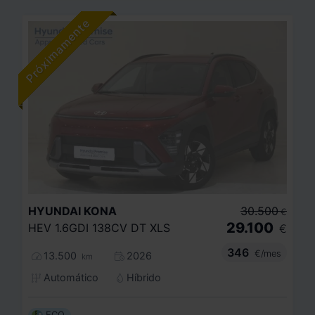
HYUNDAI
KONA
30.500
€
29.100
HEV 1.6GDI 138CV DT XLS
€
346
€/mes
13.500
2026
km
Automático
Híbrido