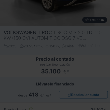
1
19
Foto
/
VOLKSWAGEN
T ROC
T ROC M S 2.0 TDI 110
KW (150 CV) AUTOM TICO DSG 7 VEL.
Automático
2025
20.534
150
Diésel
kms
cv
Precio al contado
posible financiación
35.100
€*
Llévatelo financiado
418
Recalcular cuota
desde
€/mes*
Precio base
35.100
€