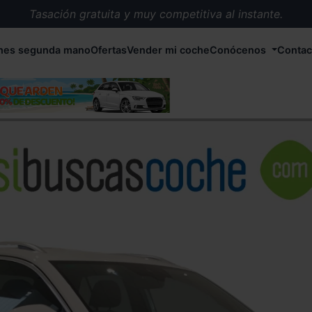
Tasación gratuita y muy competitiva al instante.
Entrega en 72 horas en cualquier punto de España.
hes segunda mano
Ofertas
Vender mi coche
Conócenos
Contac
Más de 1.000 coches en stock.
Más de 5.000 conductores satisfechos.
Buscamos el coche que tu quieras.
Nos ocupamos de todos los trámites.
Recogemos tu coche en cualquier parte de España.
Compramos tu coche. Pago inmediato.
Tasación gratuita y muy competitiva al instante.