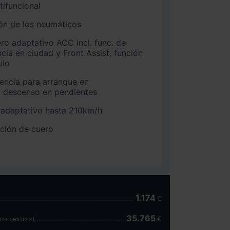
ifuncional
ón de los neumáticos
ro adaptativo ACC incl. func. de
ia en ciudad y Front Assist, función
ulo
tencia para arranque en
a descenso en pendientes
o adaptativo hasta 210km/h
nción de cuero
1.174
€
35.765
(con extras)
€