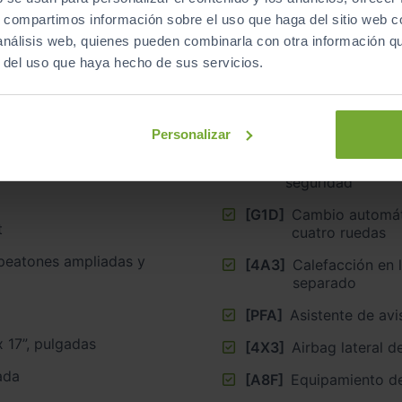
s, compartimos información sobre el uso que haga del sitio web 
Equipamiento
de este vehículo
 análisis web, quienes pueden combinarla con otra información q
r del uso que haya hecho de sus servicios.
Personalizar
[4I3]
Cierre centralizado ”, K
seguridad
[G1D]
Cambio automáti
t
cuatro ruedas
peatones ampliadas y
[4A3]
Calefacción en 
separado
[PFA]
Asistente de avis
Llantas de aleación ligera 7J x 17”, pulgadas
[4X3]
Airbag lateral 
ada
[A8F]
Equipamiento d