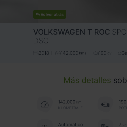
Volver atrás
VOLKSWAGEN
T ROC
SPO
DSG
2018
142.000
190
Ga
kms
cv
Más detalles
sobr
142.000
190
km
KILOMETRAJE
POT
Automático
7
ve