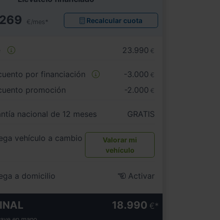
269
Recalcular cuota
€/mes*
e
23.990
€
uento por financiación
-3.000
€
cuento promoción
-2.000
€
ntía nacional de 12 meses
GRATIS
ega vehículo a cambio
Valorar mi
vehículo
ega a domicilio
Activar
INAL
18.990
€
lave en mano.