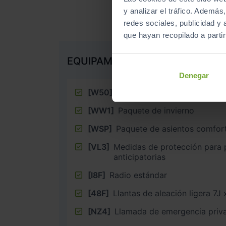
y analizar el tráfico. Ademá
redes sociales, publicidad y
que hayan recopilado a parti
EQUIPAMIENTO EXTRA
Denegar
[W50]
Paquete lanzamiento Sport
[WW1]
Paquete de invierno
[WSP]
Paquete de asientos comfor
[VL3]
Medidas de protección para 
anticipatorias
[I8F]
Radio estándar
[48F]
[NZ4]
Llamada de emergencia priv