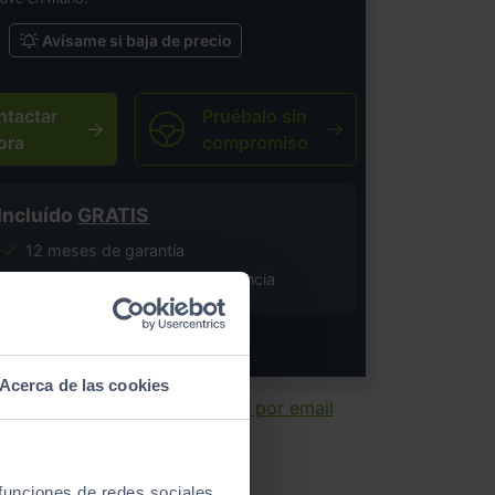
Avísame si baja de precio
ntactar
Pruébalo sin
ora
compromiso
Incluído
GRATIS
12 meses de garantía
Costes de gestión y transferencia
salvo error tipográfico.
Acerca de las cookies
ir ficha
Enviar por email
 funciones de redes sociales