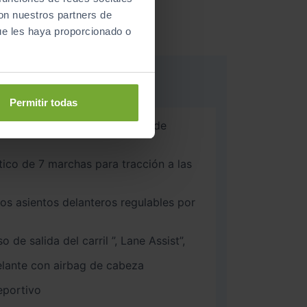
con nuestros partners de
ue les haya proporcionado o
Permitir todas
eyless-Entry”, sin cierre de
co de 7 marchas para tracción a las
los asientos delanteros regulables por
o de salida del carril ”, Lane Assist”,
delante con airbag de cabeza
eportivo