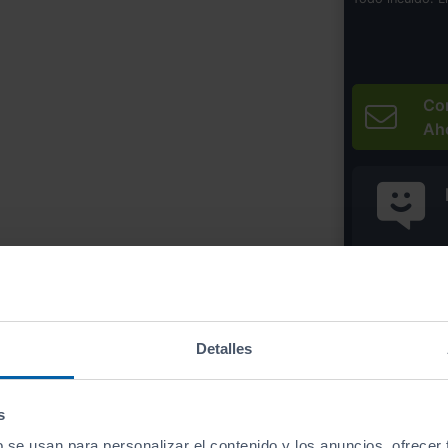
Co
Ah
* Precio válido 
Detalles
Imprim
s
b se usan para personalizar el contenido y los anuncios, ofrecer