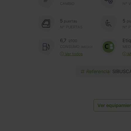
CAMBIO
Nº 
5
5
puertas
pl
Nº PUERTAS
Nº 
6,7
Eti
l/100
CONSUMO
MED
(MEDIO)
Ver todos
Má
Referencia:
SIBUSC
Ver equipamie