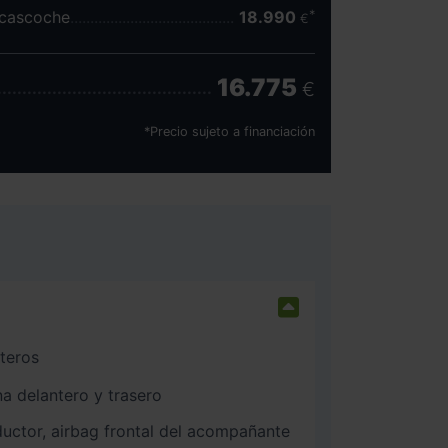
scascoche
18.990
€
16.775
€
*Precio sujeto a financiación
nteros
na delantero y trasero