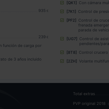
[QK1]
Con cámara mult
935
€
[7K1]
Control de presi
[PF2]
Control de cruce
frenada emergenc
parada de vehíc
239
€
[UG7]
Control de asis
pendientes/par
n función de carga por
[8T8]
Control crucer
rato de 3 años incluido
[2ZH]
Volante multifu
Total extras
PVP original 2018