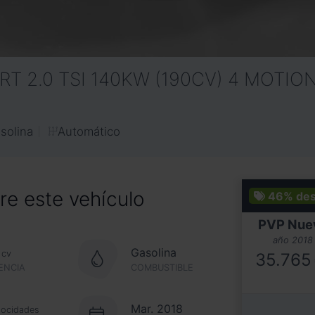
RT 2.0 TSI 140KW (190CV) 4 MOTIO
Automático
solina
e este vehículo
46%
de
PVP Nue
año 2018
Gasolina
cv
35.765
ENCIA
COMBUSTIBLE
Mar. 2018
locidades