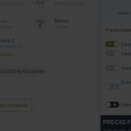
VELOCIDADES
MATRICULACIÓN
desde
Blanco
azas
PLAZAS
COLOR
Precio bas
queta C
Desc
IOAMBIENTE
Des
s info
Gara
ASCOCHE/VO/36190
Entr
Entr
nto completo
PRECIO F
Todo incuido. L