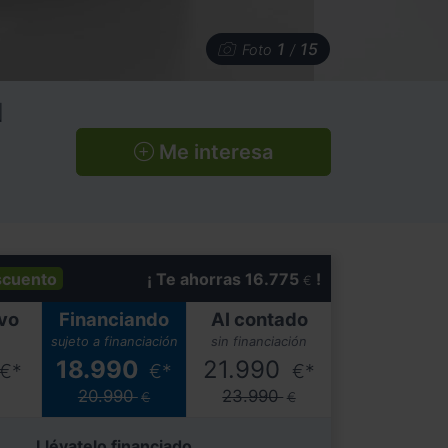
1
15
Foto
/
N
Me interesa
scuento
¡ Te ahorras 16.775
!
€
vo
Financiando
Al contado
sujeto a financiación
sin financiación
18.990
21.990
€*
€*
€*
20.990
23.990
€
€
Llévatelo financiado