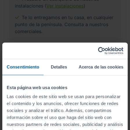
instalaciones (
Ver instalaciones
)
Te lo entregamos en tu casa, en cualquier
punto de la península. Consulta a nuestros
comerciales.
¿Por qué comprar en Sibuscascoche?
Consentimiento
Detalles
Acerca de las cookies
Compra tu coche con confianza
Esta página web usa cookies
Las cookies de este sitio web se usan para personalizar
el contenido y los anuncios, ofrecer funciones de redes
sociales y analizar el tráfico. Además, compartimos
Vehículos revisados
información sobre el uso que haga del sitio web con
nuestros partners de redes sociales, publicidad y análisis
Revisión de
250 puntos revisados
por nuestro