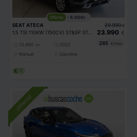
- 6.000
€
SEAT
ATECA
29.990
€
23.990
1.5 TSI 110KW (150CV) ST&SP STYLE
€
285
€/mes
13.480
2022
km
Manual
Gasolina
C