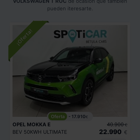
VOLKSWAGEN T ROC
de ocasión que también
pueden iteresarte.
- 17.910
€
OPEL
MOKKA E
40.900
€
22.990
BEV 50KWH ULTIMATE
€