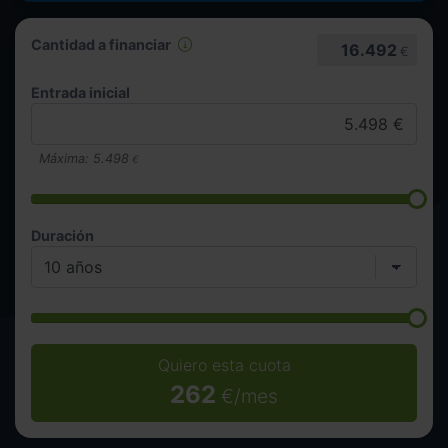
Cantidad a financiar
16.492
€
Entrada inicial
Máxima:
5.498
€
Duración
Quiero esta cuota
262
€/mes