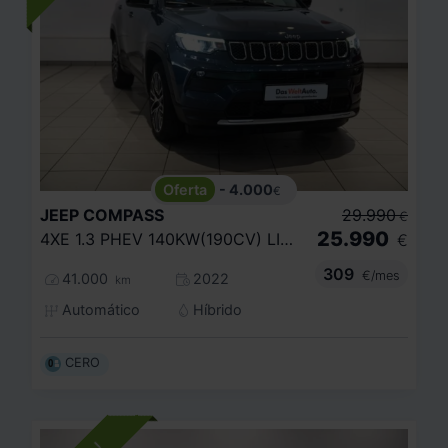
- 4.000
€
JEEP
COMPASS
29.990
€
25.990
4XE 1.3 PHEV 140KW(190CV) LIMITED AT AWD
€
309
€/mes
41.000
2022
km
Automático
Híbrido
CERO