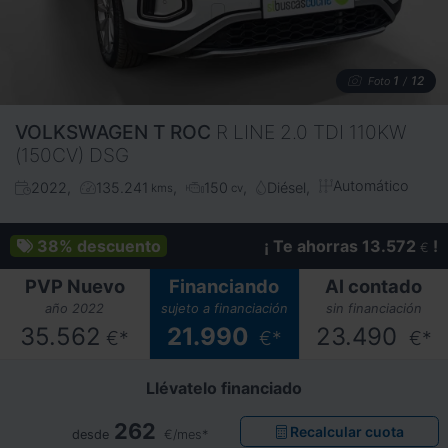
1
12
Foto
/
VOLKSWAGEN
T ROC
R LINE 2.0 TDI 110KW
(150CV) DSG
Automático
2022
135.241
150
Diésel
kms
cv
38%
descuento
¡ Te ahorras 13.572
!
€
PVP Nuevo
Financiando
Al contado
año 2022
sujeto a financiación
sin financiación
35.562
21.990
23.490
€*
€*
€*
Llévatelo financiado
262
Recalcular cuota
desde
€/mes*