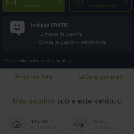
Ahora
compromiso
Incluído
GRATIS
12 meses de garantía
Costes de gestión y transferencia
* Precio válido salvo error tipográfico.
Imprimir ficha
Enviar por email
Más detalles
sobre este vehículo
135.241
150
km
cv
KILOMETRAJE
POTENCIA