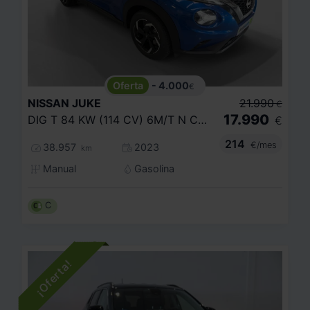
- 4.000
€
NISSAN
JUKE
21.990
€
17.990
DIG T 84 KW (114 CV) 6M/T N CONNECTA
€
214
€/mes
38.957
2023
km
Manual
Gasolina
C