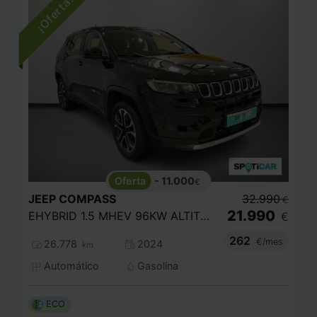
- 11.000
€
JEEP
COMPASS
32.990
€
21.990
EHYBRID 1.5 MHEV 96KW ALTITUDE DCT
€
262
€/mes
26.778
2024
km
Automático
Gasolina
ECO