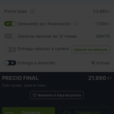
Precio base
23.490
€
Descuento por financiación
-1.500
€
Garantía nacional de 12 meses
GRATIS
Entrega vehículo a cambio
Valorar mi vehículo
Entrega a domicilio
Activar
PRECIO FINAL
21.990
€
Todo incuido. Llave en mano.
Avísame si baja de precio
Contactar
Pruébalo sin