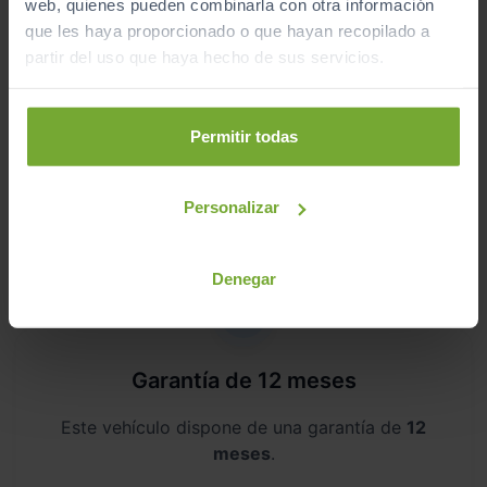
web, quienes pueden combinarla con otra información
equipo de profesionales.
que les haya proporcionado o que hayan recopilado a
partir del uso que haya hecho de sus servicios.
Permitir todas
Kilometraje garantizado
Somos transparentes. Compra tu coche con
Personalizar
certificado de kilómetros
reales.
Denegar
Garantía de 12 meses
Este vehículo dispone de una garantía de
12
meses
.