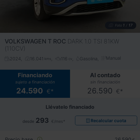
1
17
Foto
/
VOLKSWAGEN
T ROC
DARK 1.0 TSI 81KW
(110CV)
Manual
2024
16.041
116
Gasolina
kms
cv
Financiando
Al contado
sujeto a financiación
sin financiación
24.590
26.590
€*
€*
Llévatelo financiado
293
Recalcular cuota
desde
€/mes*
Precio base
26.590
€