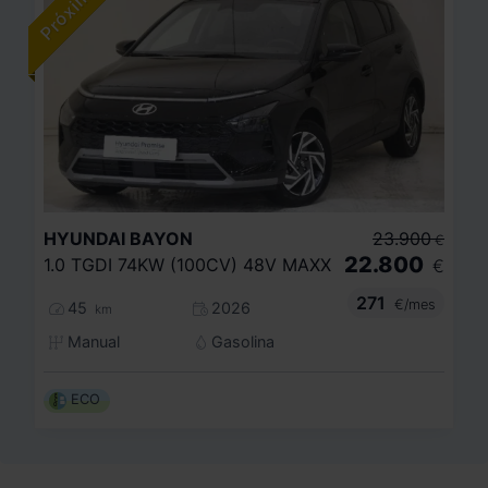
HYUNDAI
BAYON
23.900
€
22.800
1.0 TGDI 74KW (100CV) 48V MAXX
€
271
€/mes
45
2026
km
Manual
Gasolina
ECO