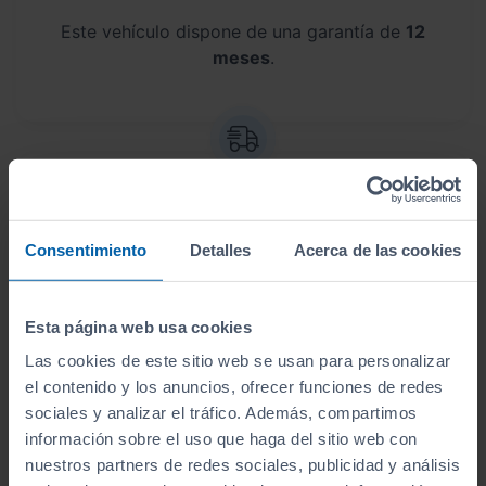
Este vehículo dispone de una garantía de
12
meses
.
Envío a domicilio
Consentimiento
Detalles
Acerca de las cookies
Sin desplazamientos,
te lo llevamos a casa
. Antes
de lo que crees, lo tendrás en tus manos.
Esta página web usa cookies
Las cookies de este sitio web se usan para personalizar
el contenido y los anuncios, ofrecer funciones de redes
sociales y analizar el tráfico. Además, compartimos
Aceptamos tu coche como parte del
información sobre el uso que haga del sitio web con
pago
nuestros partners de redes sociales, publicidad y análisis