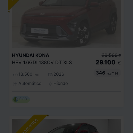
HYUNDAI
KONA
30.500
€
29.100
HEV 1.6GDI 138CV DT XLS
€
346
€/mes
13.500
2026
km
Automático
Híbrido
ECO