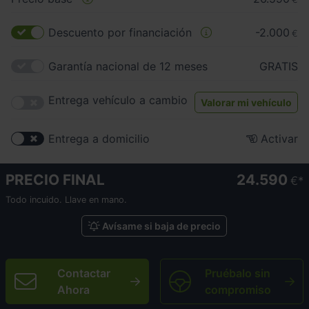
Descuento por financiación
-2.000
€
Garantía nacional de 12 meses
GRATIS
Entrega vehículo a cambio
Valorar mi vehículo
Entrega a domicilio
Activar
PRECIO FINAL
24.590
€
Todo incuido. Llave en mano.
Avísame si baja de precio
Contactar
Pruébalo sin
Ahora
compromiso