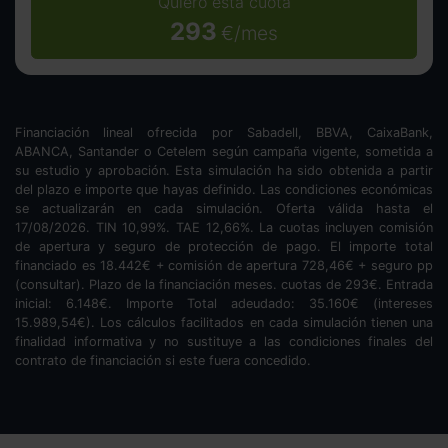
Quiero esta cuota
293
€/mes
Financiación lineal ofrecida por Sabadell, BBVA, CaixaBank,
ABANCA, Santander o Cetelem según campaña vigente, sometida a
su estudio y aprobación. Esta simulación ha sido obtenida a partir
del plazo e importe que hayas definido. Las condiciones económicas
se actualizarán en cada simulación. Oferta válida hasta el
17/08/2026. TIN
10,99
%. TAE
12,66
%. La cuotas incluyen comisión
de apertura y seguro de protección de pago. El importe total
financiado es
18.442
€ + comisión de apertura
728,46
€ + seguro pp
(consultar). Plazo de la financiación
meses.
cuotas de
293
€. Entrada
inicial:
6.148
€. Importe Total adeudado:
35.160
€ (intereses
15.989,54
€). Los cálculos facilitados en cada simulación tienen una
finalidad informativa y no sustituye a las condiciones finales del
contrato de financiación si este fuera concedido.