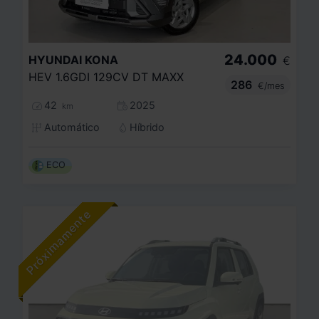
24.000
HYUNDAI
KONA
€
HEV 1.6GDI 129CV DT MAXX
286
€/mes
42
2025
km
Automático
Híbrido
ECO