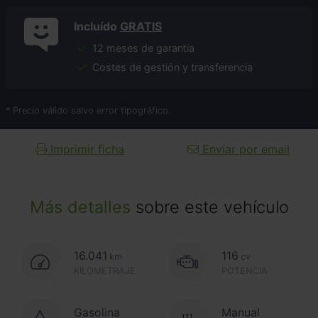
Incluído
GRATIS
12 meses de garantía
Costes de gestión y transferencia
* Precio válido salvo error tipográfico.
Imprimir ficha
Enviar por email
Más detalles
sobre este vehículo
16.041
116
km
cv
KILOMETRAJE
POTENCIA
Gasolina
Manual