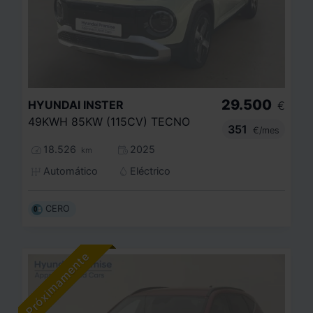
29.500
HYUNDAI
INSTER
€
49KWH 85KW (115CV) TECNO
351
€/mes
18.526
2025
km
Automático
Eléctrico
CERO