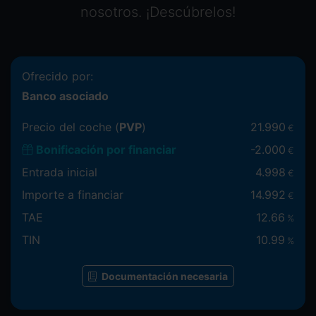
nosotros. ¡Descúbrelos!
Ofrecido por:
Banco asociado
Precio del coche (
PVP
)
21.990
€
Bonificación por financiar
-
2.000
€
Entrada inicial
4.998
€
Importe a financiar
14.992
€
TAE
12.66
%
TIN
10.99
%
Documentación necesaria