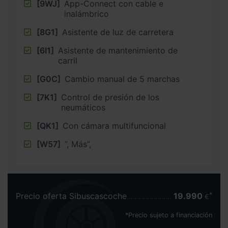
[9WJ]
App-Connect con cable e
inalámbrico
[8G1]
Asistente de luz de carretera
[6I1]
Asistente de mantenimiento de
carril
[G0C]
Cambio manual de 5 marchas
[7K1]
Control de presión de los
neumáticos
[QK1]
Con cámara multifuncional
[W57]
”, Más”,
Precio oferta Sibuscascoche
19.990
€
*Precio sujeto a financiación