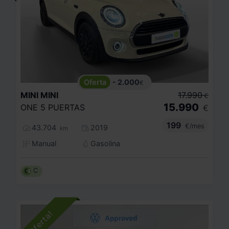
- 2.000
€
MINI
MINI
17.990
€
15.990
ONE 5 PUERTAS
€
199
€/mes
43.704
2019
km
Manual
Gasolina
C