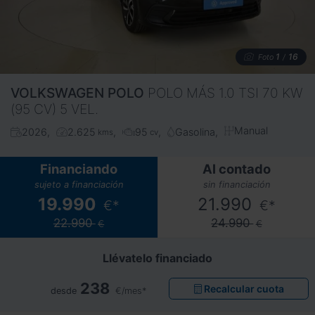
1
16
Foto
/
VOLKSWAGEN
POLO
POLO MÁS 1.0 TSI 70 KW
(95 CV) 5 VEL.
Manual
2026
2.625
95
Gasolina
kms
cv
Financiando
Al contado
sujeto a financiación
sin financiación
19.990
21.990
€*
€*
22.990
24.990
€
€
Llévatelo financiado
238
Recalcular cuota
desde
€/mes*