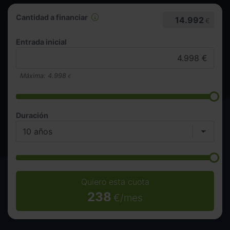
Cantidad a financiar
14.992
€
Entrada inicial
Máxima:
4.998
€
Duración
Quiero esta cuota
238
€/mes