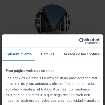
Este vehículo se encuentra en:
Vepersa Vigo
Consentimiento
Detalles
Acerca de las cookies
Ver localización y horarios
Esta página web usa cookies
Ver vehículos del concesionario
Las cookies de este sitio web se usan para personalizar
el contenido y los anuncios, ofrecer funciones de redes
sociales y analizar el tráfico. Además, compartimos
¿Estás lejos o no puedes desplazarte?
información sobre el uso que haga del sitio web con
nuestros partners de redes sociales, publicidad y análisis
Pruébalo en cualquiera de nuestras