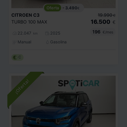
- 3.490
€
CITROEN
C3
19.990
€
16.500
TURBO 100 MAX
€
196
€/mes
22.047
2025
km
Manual
Gasolina
C