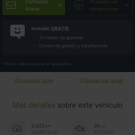
Contactar
Pruébalo sin
Ahora
compromiso
Incluído
GRATIS
12 meses de garantía
Costes de gestión y transferencia
* Precio válido salvo error tipográfico.
Imprimir ficha
Enviar por email
Más detalles
sobre este vehículo
2.625
95
km
cv
KILOMETRAJE
POTENCIA