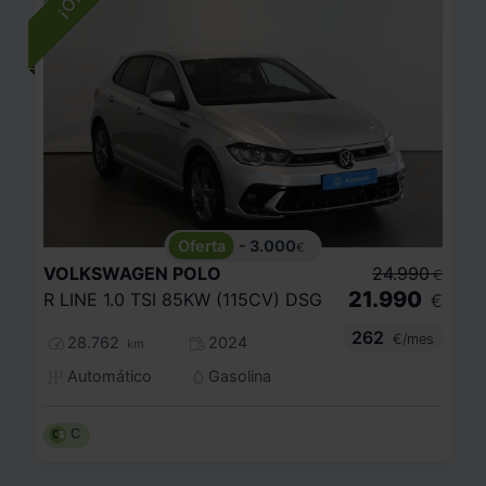
- 3.000
€
VOLKSWAGEN
POLO
24.990
€
21.990
R LINE 1.0 TSI 85KW (115CV) DSG
€
262
€/mes
28.762
2024
km
Automático
Gasolina
C