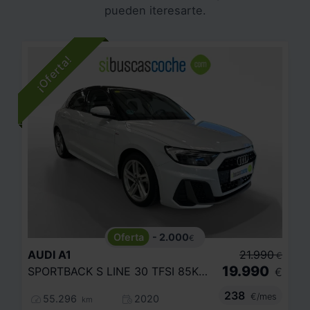
pueden iteresarte.
- 2.000
€
AUDI
A1
21.990
€
19.990
SPORTBACK S LINE 30 TFSI 85KW (116CV)
€
238
€/mes
55.296
2020
km