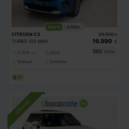
- 3.510
€
CITROEN
C3
20.500
€
16.990
TURBO 100 MAX
€
202
€/mes
2.359
2025
km
Manual
Gasolina
C