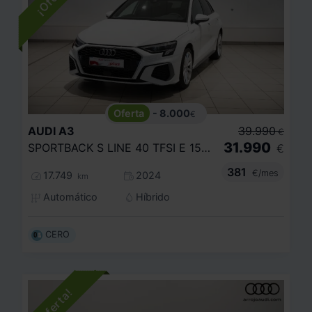
- 8.000
€
AUDI
A3
39.990
€
31.990
SPORTBACK S LINE 40 TFSI E 150KW S TRON
€
381
€/mes
17.749
2024
km
Automático
Híbrido
CERO