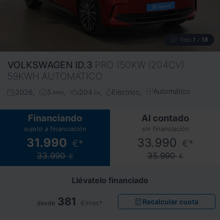
1
18
Foto
/
VOLKSWAGEN
ID.3
PRO 150KW (204CV)
59KWH AUTOMÁTICO
Automático
2026
5
204
Eléctrico
kms
cv
Financiando
Al contado
sujeto a financiación
sin financiación
31.990
33.990
€*
€*
33.990
35.990
€
€
Llévatelo financiado
381
Recalcular cuota
desde
€/mes*