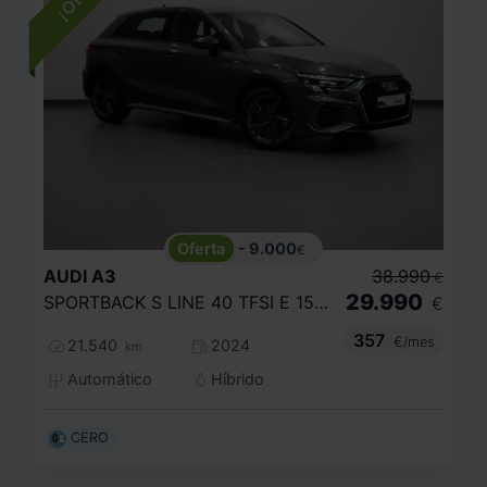
- 9.000
€
AUDI
A3
38.990
€
29.990
SPORTBACK S LINE 40 TFSI E 150KW S TRON
€
357
€/mes
21.540
2024
km
Automático
Híbrido
CERO