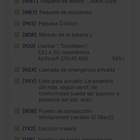
[WBT]
Paquete de diseño ”, Black Style”,
[WE1]
Paquete de asistentes
[PK5]
Paquete Confort
[9DB]
Módulo de la batería L
[PJO]
Llantas ”, Trondheim”,
7,5J x 20, neumáticos
AirStop® 215/45 R20
585
€
[NZ4]
Llamada de emergencia privada
[Y4Y]
Listo para actualiz. La potencia
útil máx. según certif. de
conformidad puede ser superior a
potencia del sist. solic.
[8DB]
Puesto de conducción
Infotainment (versión 2) (Gen2)
[1X2]
Tracción trasera
[1PE]
Tornillos de rueda antirrobo(sin