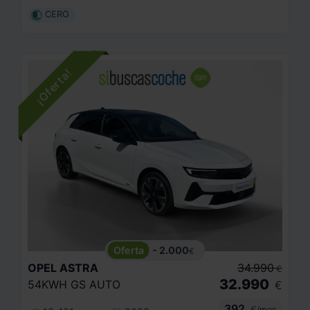
CERO
- 2.000
€
OPEL
ASTRA
34.990
€
32.990
54KWH GS AUTO
€
392
€/mes