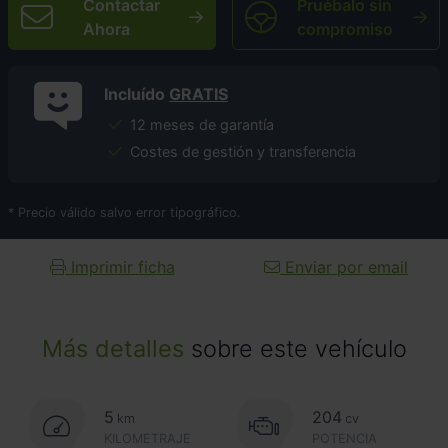
Contactar
Pruébalo sin
Ahora
compromiso
Incluído
GRATIS
12 meses de garantía
Costes de gestión y transferencia
* Precio válido salvo error tipográfico.
Imprimir ficha
Enviar por email
Más detalles
sobre este vehículo
5
204
km
cv
KILOMETRAJE
POTENCIA