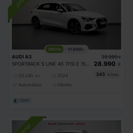
- 11.000
€
AUDI
A3
39.990
€
28.990
SPORTBACK S LINE 40 TFSI E 150KW S TRON
€
345
€/mes
33.240
2024
km
Automático
Híbrido
CERO