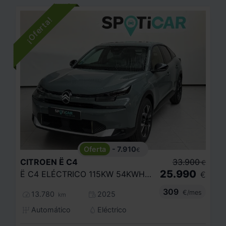
- 7.910
€
CITROEN
Ë C4
33.900
€
25.990
Ë C4 ELÉCTRICO 115KW 54KWH MAX
€
309
€/mes
13.780
2025
km
Automático
Eléctrico