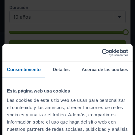
Duración
Quiero esta cuota
381
€/mes
Consentimiento
Detalles
Acerca de las cookies
Financiación lineal ofrecida por Sabadell, BBVA, CaixaBank,
Esta página web usa cookies
ABANCA, Santander o Cetelem según campaña vigente, sometida a
su estudio y aprobación. Esta simulación ha sido obtenida a partir
Las cookies de este sitio web se usan para personalizar
del plazo e importe que hayas definido. Las condiciones económicas
el contenido y los anuncios, ofrecer funciones de redes
se actualizarán en cada simulación. Oferta válida hasta el
sociales y analizar el tráfico. Además, compartimos
18/08/2026. TIN
10,99
%. TAE
12,66
%. La cuotas incluyen comisión
de apertura y seguro de protección de pago. El importe total
información sobre el uso que haga del sitio web con
financiado es
23.992
€ + comisión de apertura
947,68
€ + seguro pp
nuestros partners de redes sociales, publicidad y análisis
(consultar). Plazo de la financiación
meses.
cuotas de
381
€. Entrada