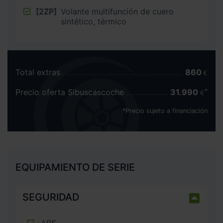
[2ZP]
Volante multifunción de cuero
sintético, térmico
Total extras
860
€
Precio oferta Sibuscascoche
31.990
€
*Precio sujeto a financiación
EQUIPAMIENTO DE SERIE
SEGURIDAD