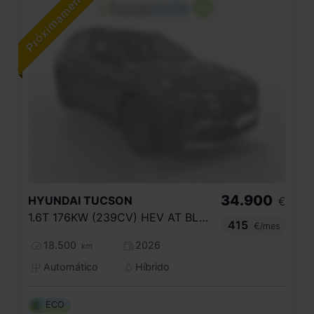
34.900
HYUNDAI
TUCSON
€
1.6T 176KW (239CV) HEV AT BLACK LINE
415
€/mes
18.500
2026
km
Automático
Híbrido
ECO