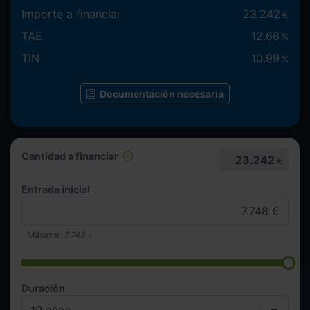
Importe a financiar
23.242
€
TAE
12.66
%
TIN
10.99
%
Documentación necesaria
Cantidad a financiar
23.242
€
Entrada inicial
Máxima:
7.748
€
Duración