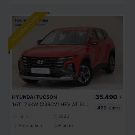
35.490
HYUNDAI
TUCSON
€
1.6T 176KW (239CV) HEV AT BLACK LINE
422
€/mes
12
2026
km
Automático
Híbrido