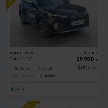
BYD
ATTO 2
28.730
€
26.900
DM I BOOST
€
320
€/mes
8.756
2026
km
Automático
Híbrido
CERO