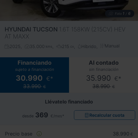
1
6
Foto
/
HYUNDAI
TUCSON
1.6T 158KW (215CV) HEV
AT MAXX
Manual
2025
35.000
215
Híbrido
kms
cv
Financiando
Al contado
sujeto a financiación
sin financiación
30.990
35.990
€*
€*
33.990
38.990
€
€
Llévatelo financiado
369
Recalcular cuota
desde
€/mes*
Precio base
38.990
€