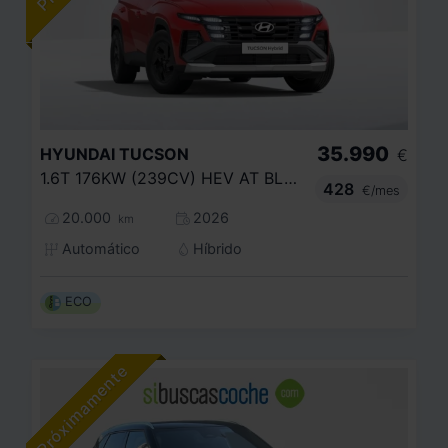
35.990
HYUNDAI
TUCSON
€
1.6T 176KW (239CV) HEV AT BLACK LINE
428
€/mes
20.000
2026
km
Automático
Híbrido
ECO