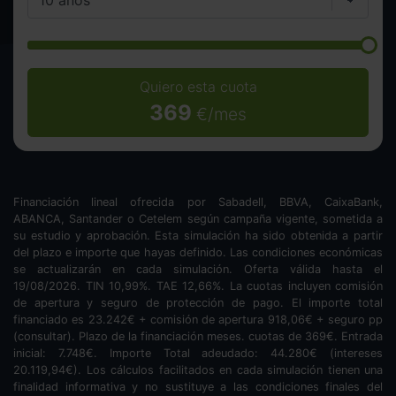
Quiero esta cuota
369
€/mes
Financiación lineal ofrecida por Sabadell, BBVA, CaixaBank,
ABANCA, Santander o Cetelem según campaña vigente, sometida a
su estudio y aprobación. Esta simulación ha sido obtenida a partir
del plazo e importe que hayas definido. Las condiciones económicas
se actualizarán en cada simulación. Oferta válida hasta el
19/08/2026. TIN
10,99
%. TAE
12,66
%. La cuotas incluyen comisión
de apertura y seguro de protección de pago. El importe total
financiado es
23.242
€ + comisión de apertura
918,06
€ + seguro pp
(consultar). Plazo de la financiación
meses.
cuotas de
369
€. Entrada
inicial:
7.748
€. Importe Total adeudado:
44.280
€ (intereses
20.119,94
€). Los cálculos facilitados en cada simulación tienen una
finalidad informativa y no sustituye a las condiciones finales del