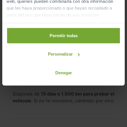
web, quienes pueden combinarla con otra información
que les haya proporcionado o que hayan recopilado a
Aceptamos tu coche como parte del
partir del uso que haya hecho de sus servicios.
pago
Te ofrecemos las
tasaciones más competitivas
Permitir todas
del mercado
.
Personalizar
Denegar
Pruébalo sin compromiso
Dispones de
15 días o 1.000 km para probar el
vehículo
. Si no te convence, cámbialo por otro.