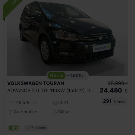
- 1.500
€
VOLKSWAGEN
TOURAN
25.990
€
24.490
ADVANCE 2.0 TDI 110KW (150CV) DSG
€
291
€/mes
148.595
2021
km
Automático
Diésel
C
7 plazas