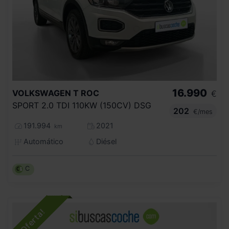
16.990
VOLKSWAGEN
T ROC
€
SPORT 2.0 TDI 110KW (150CV) DSG
202
€/mes
191.994
2021
km
Automático
Diésel
C