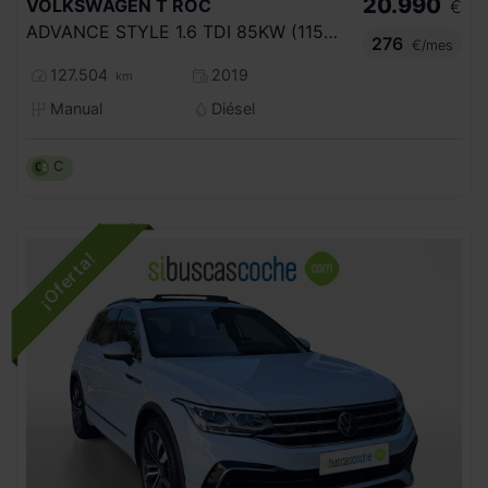
20.990
VOLKSWAGEN
T ROC
€
ADVANCE STYLE 1.6 TDI 85KW (115CV)
276
€/mes
127.504
2019
km
Manual
Diésel
C