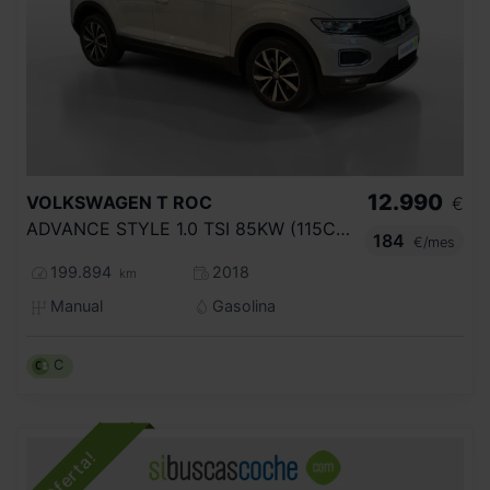
12.990
VOLKSWAGEN
T ROC
€
ADVANCE STYLE 1.0 TSI 85KW (115CV)
184
€/mes
199.894
2018
km
Manual
Gasolina
C