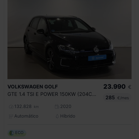
23.990
VOLKSWAGEN
GOLF
€
GTE 1.4 TSI E POWER 150KW (204CV) DSG
285
€/mes
132.828
2020
km
Automático
Híbrido
ECO