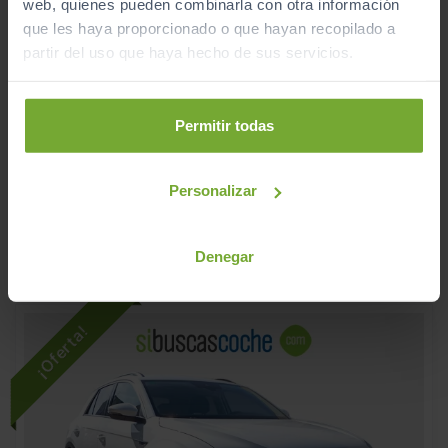
web, quienes pueden combinarla con otra información
que les haya proporcionado o que hayan recopilado a
partir del uso que haya hecho de sus servicios.
23.990
VOLKSWAGEN
TIGUAN
€
ADVANCE 2.0 TDI 110KW (150CV) DSG
Permitir todas
298
€/mes
169.315
2020
km
Personalizar
Automático
Diésel
C
Denegar