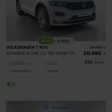
- 4.000
€
VOLKSWAGEN
T ROC
24.990
€
20.990
ADVANCE R LINE 2.0 TDI 110KW (150CV)
€
250
€/mes
122.881
2022
km
Automático
Diésel
C