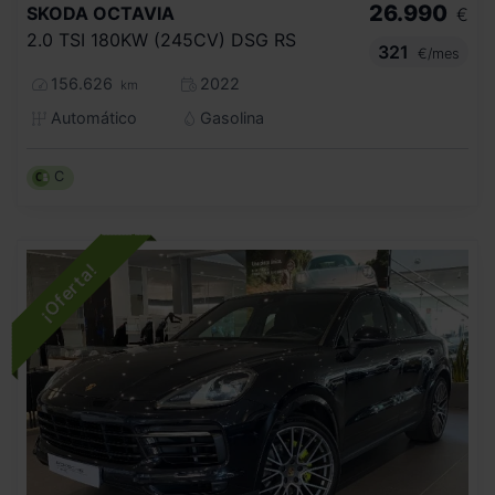
26.990
SKODA
OCTAVIA
€
2.0 TSI 180KW (245CV) DSG RS
321
€/mes
156.626
2022
km
Automático
Gasolina
C