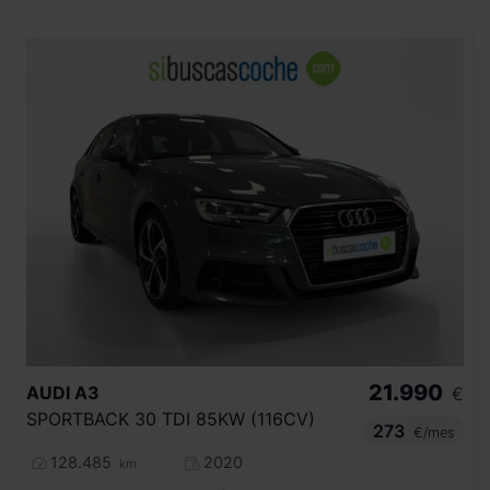
21.990
AUDI
A3
€
SPORTBACK 30 TDI 85KW (116CV)
273
€/mes
128.485
2020
km