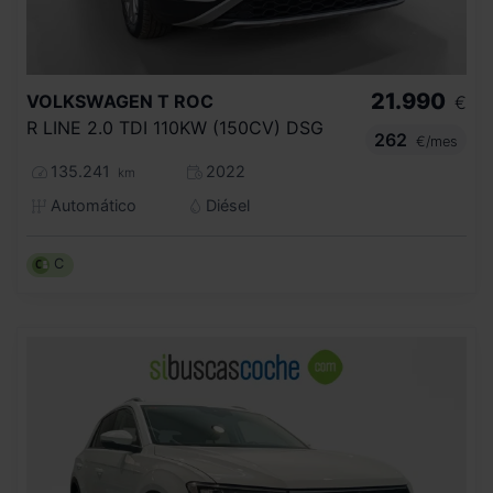
21.990
VOLKSWAGEN
T ROC
€
R LINE 2.0 TDI 110KW (150CV) DSG
262
€/mes
135.241
2022
km
Automático
Diésel
C