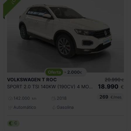
- 2.000
€
VOLKSWAGEN
T ROC
20.990
€
18.990
SPORT 2.0 TSI 140KW (190CV) 4 MOTION DSG
€
269
€/mes
142.000
2018
km
Automático
Gasolina
C