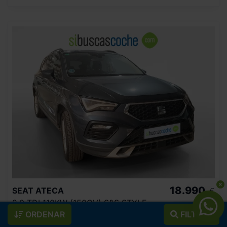
18.990
SEAT
ATECA
€
2.0 TDI 110KW (150CV) S&S STYLE
226
€/mes
ORDENAR
FILTROS
143.330
2022
km