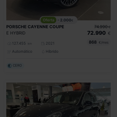
- 2.000
€
PORSCHE
CAYENNE COUPE
74.990
€
72.990
E HYBRID
€
868
€/mes
127.455
2021
km
Automático
Híbrido
CERO