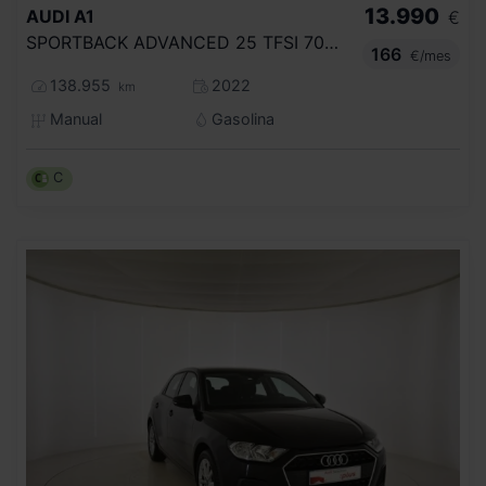
13.990
AUDI
A1
€
SPORTBACK ADVANCED 25 TFSI 70KW (95CV)
166
€/mes
138.955
2022
km
Manual
Gasolina
C