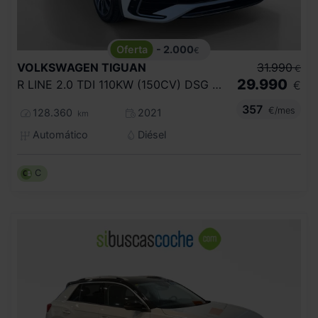
- 2.000
€
VOLKSWAGEN
TIGUAN
31.990
€
29.990
R LINE 2.0 TDI 110KW (150CV) DSG 4MOTION
€
357
€/mes
128.360
2021
km
Automático
Diésel
C