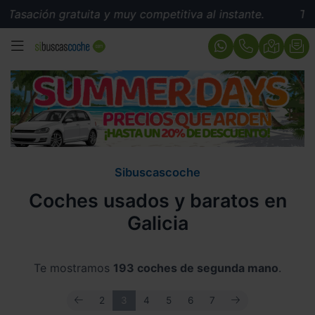
ratuita y muy competitiva al instante.
Tasación gratu
MENÚ
Sibuscascoche
Coches usados y baratos en
Galicia
Te mostramos
193 coches de segunda mano
.
ANTERIOR
SIGUIENTE
2
3
4
5
6
7