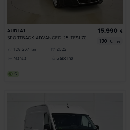
15.990
AUDI
A1
€
SPORTBACK ADVANCED 25 TFSI 70KW (95CV)
190
€/mes
128.267
2022
km
Manual
Gasolina
C