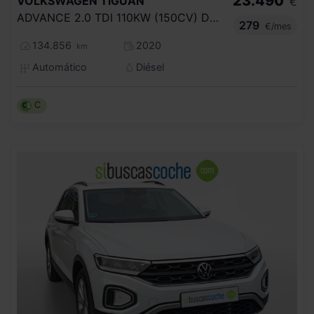
23.490
VOLKSWAGEN
TIGUAN
€
ADVANCE 2.0 TDI 110KW (150CV) DSG
279
€/mes
134.856
2020
km
Automático
Diésel
C