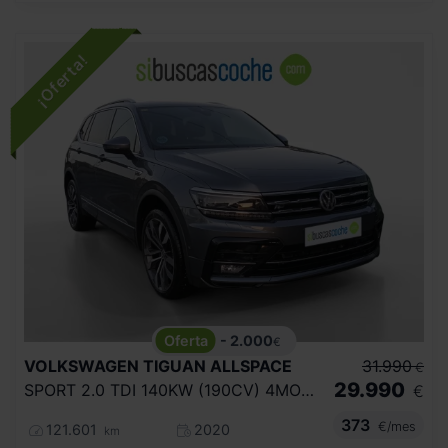
- 2.000
€
VOLKSWAGEN
TIGUAN ALLSPACE
31.990
€
29.990
SPORT 2.0 TDI 140KW (190CV) 4MOTION DSG
€
373
€/mes
121.601
2020
km