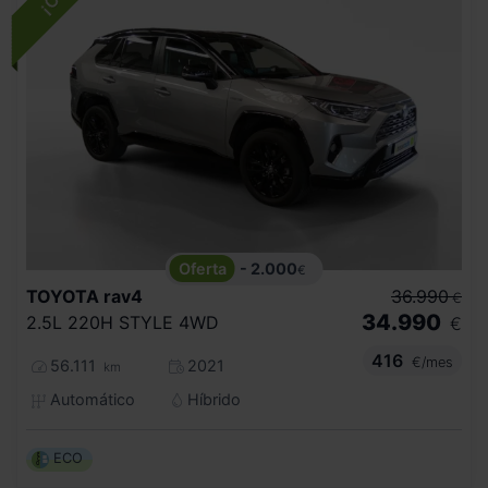
- 2.000
€
TOYOTA
rav4
36.990
€
34.990
2.5L 220H STYLE 4WD
€
416
€/mes
56.111
2021
km
Automático
Híbrido
ECO