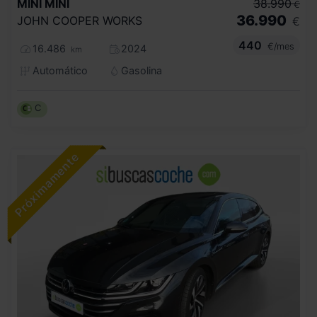
MINI
MINI
38.990
€
36.990
JOHN COOPER WORKS
€
440
€/mes
16.486
2024
km
Automático
Gasolina
C