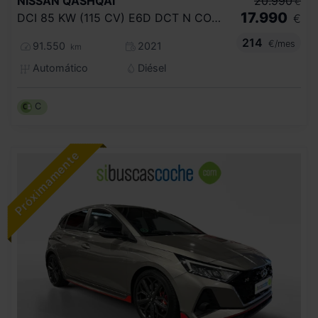
NISSAN
QASHQAI
20.990
€
17.990
DCI 85 KW (115 CV) E6D DCT N CONNECTA
€
214
€/mes
91.550
2021
km
Automático
Diésel
C