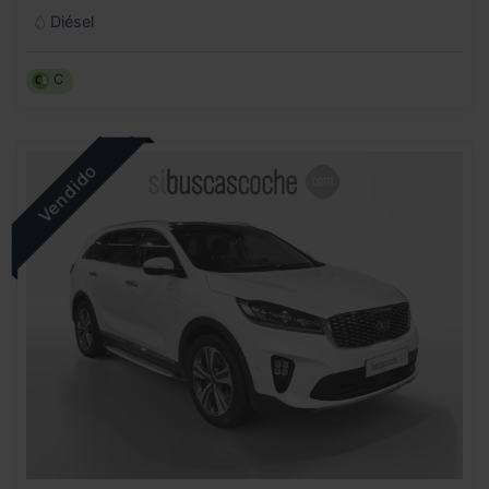
Diésel
C