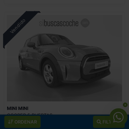
MINI
MINI
COOPER 5 PUERTAS
ORDENAR
FILTROS
2022
Automático