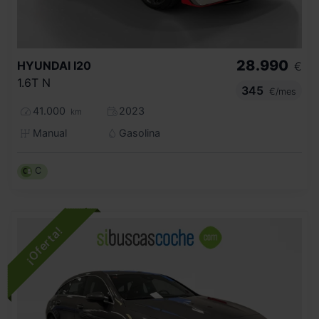
28.990
HYUNDAI
I20
€
1.6T N
345
€/mes
41.000
2023
km
Manual
Gasolina
C