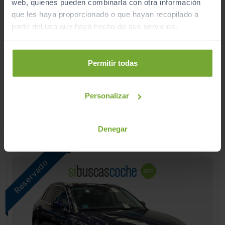
web, quienes pueden combinarla con otra información
que les haya proporcionado o que hayan recopilado a
partir del uso que haya hecho de sus servicios.
TOYOTA
rav4
2.0 150 AWD ADVANCE
Permitir todas
2018
Automático
Personalizar
Gasolina
ECO
Denegar