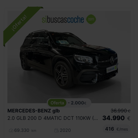
- 2.000
€
MERCEDES-BENZ
glb
36.990
€
34.990
2.0 GLB 200 D 4MATIC DCT 110KW (150CV)
€
416
€/mes
69.330
2020
km