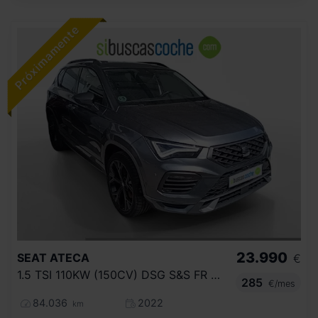
23.990
SEAT
ATECA
€
1.5 TSI 110KW (150CV) DSG S&S FR GO
285
€/mes
84.036
2022
km