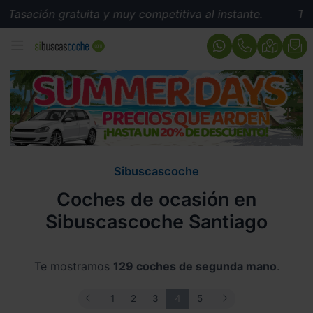
 gratuita y muy competitiva al instante.
Tasación gra
MENÚ
Sibuscascoche
Coches de ocasión en
Sibuscascoche Santiago
Te mostramos
129 coches de segunda mano
.
ANTERIOR
SIGUIENTE
1
2
3
4
5