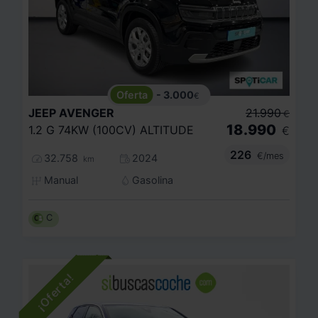
- 3.000
€
JEEP
AVENGER
21.990
€
18.990
1.2 G 74KW (100CV) ALTITUDE
€
226
€/mes
32.758
2024
km
Manual
Gasolina
C