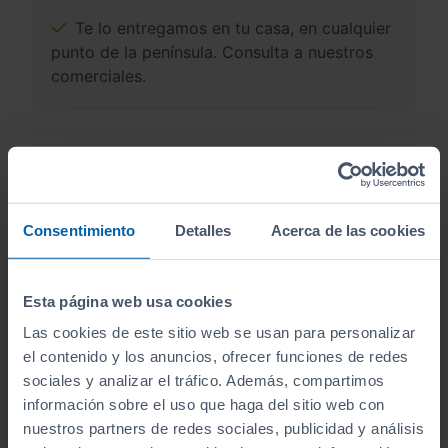
Te lo entregamos en tu casa, en cualquier
punto de la península. Consulta a nuestros
comerciales.
¿Por qué comprar en Sibuscascoche?
Compra tu coche con confianza
Consentimiento
Detalles
Acerca de las cookies
Esta página web usa cookies
Las cookies de este sitio web se usan para personalizar
el contenido y los anuncios, ofrecer funciones de redes
Vehículos revisados
sociales y analizar el tráfico. Además, compartimos
Revisión de
250 puntos revisados
por nuestro
información sobre el uso que haga del sitio web con
equipo de profesionales.
nuestros partners de redes sociales, publicidad y análisis