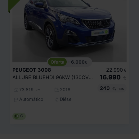
- 6.000
€
PEUGEOT
3008
22.990
€
16.990
ALLURE BLUEHDI 96KW (130CV) S
€
240
€/mes
73.819
2018
km
Automático
Diésel
C