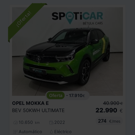
- 17.910
€
OPEL
MOKKA E
40.900
€
22.990
BEV 50KWH ULTIMATE
€
274
€/mes
10.650
2022
km
Automático
Eléctrico