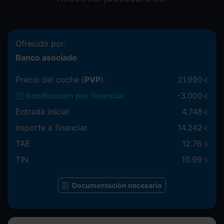
Ofrecido por:
Banco asociado
Precio del coche (
PVP
)
21.990
€
Bonificación por financiar
-
3.000
€
Entrada inicial
4.748
€
Importe a financiar
14.242
€
TAE
12.76
%
TIN
10.99
%
Documentación necesaria