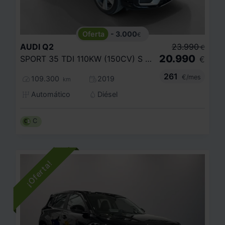
- 3.000
€
AUDI
Q2
23.990
€
20.990
SPORT 35 TDI 110KW (150CV) S TRONIC
€
261
€/mes
109.300
2019
km
Automático
Diésel
C