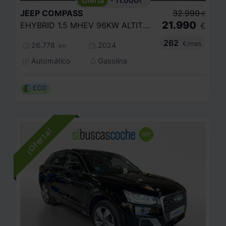
- 11.000
€
JEEP
COMPASS
32.990
€
21.990
EHYBRID 1.5 MHEV 96KW ALTITUDE DCT
€
262
€/mes
26.778
2024
km
Automático
Gasolina
ECO