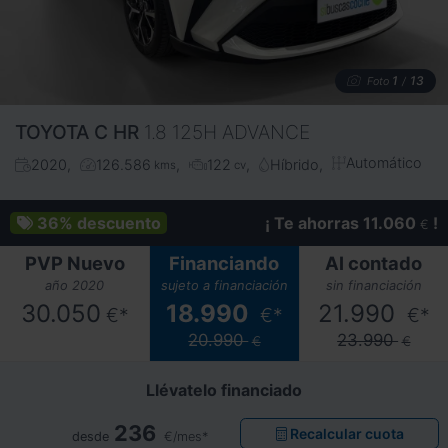
1
13
Foto
/
TOYOTA
C HR
1.8 125H ADVANCE
Automático
2020
126.586
122
Híbrido
kms
cv
36%
descuento
¡ Te ahorras 11.060
!
€
PVP Nuevo
Financiando
Al contado
año 2020
sujeto a financiación
sin financiación
30.050
18.990
21.990
€*
€*
€*
20.990
23.990
€
€
Llévatelo financiado
236
Recalcular cuota
desde
€/mes*