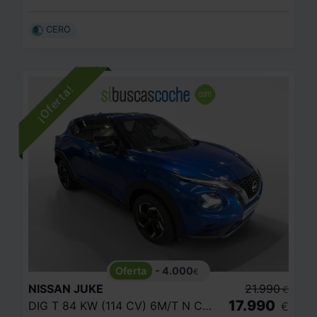
CERO
- 4.000
€
NISSAN
JUKE
21.990
€
17.990
DIG T 84 KW (114 CV) 6M/T N CONNECTA
€