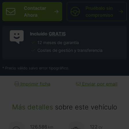
Contactar
Pruébalo sin
Ahora
compromiso
Incluído
GRATIS
12 meses de garantía
Costes de gestión y transferencia
* Precio válido salvo error tipográfico.
Imprimir ficha
Enviar por email
Más detalles
sobre este vehículo
126.586
122
km
cv