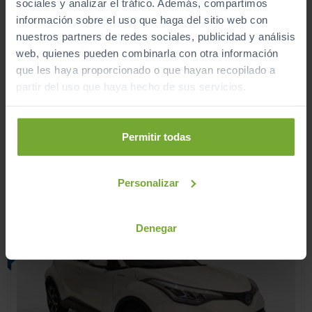
sociales y analizar el tráfico. Además, compartimos
información sobre el uso que haga del sitio web con
nuestros partners de redes sociales, publicidad y análisis
TOYOTA
C HR
web, quienes pueden combinarla con otra información
2.0 180H ADVANCE
que les haya proporcionado o que hayan recopilado a
2022
Automático
partir del uso que haya hecho de sus servicios.
Híbrido
Permitir todas
ECO
Personalizar
Denegar