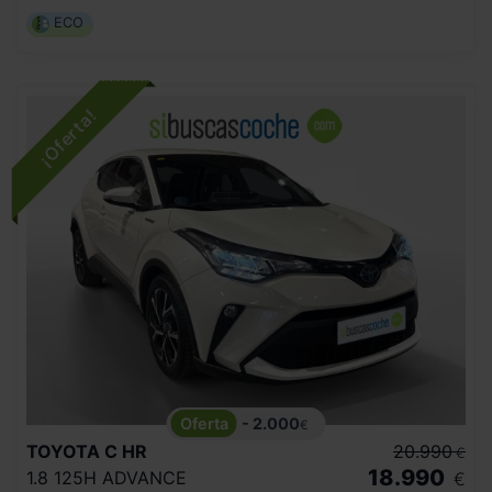
ECO
- 2.000
€
TOYOTA
C HR
20.990
€
18.990
1.8 125H ADVANCE
€