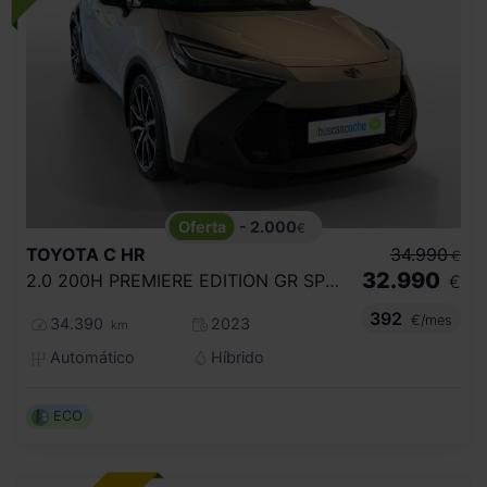
- 2.000
€
TOYOTA
C HR
34.990
€
32.990
2.0 200H PREMIERE EDITION GR SPORT
€
392
€/mes
34.390
2023
km
Automático
Híbrido
ECO