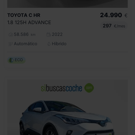
24.990
TOYOTA
C HR
€
1.8 125H ADVANCE
297
€/mes
58.586
2022
km
Automático
Híbrido
ECO