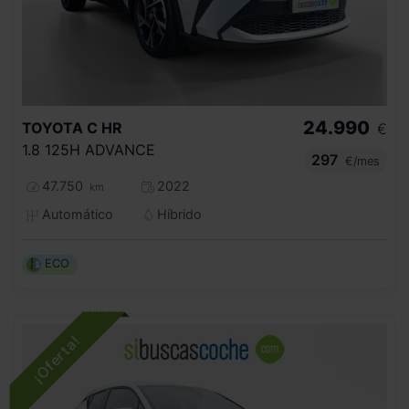
24.990
TOYOTA
C HR
€
1.8 125H ADVANCE
297
€/mes
47.750
2022
km
Automático
Híbrido
ECO