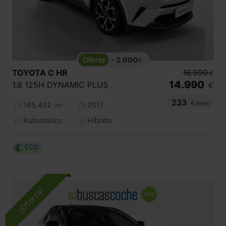
- 2.000
€
TOYOTA
C HR
16.990
€
14.990
1.8 125H DYNAMIC PLUS
€
233
€/mes
165.422
2017
km
Automático
Híbrido
ECO