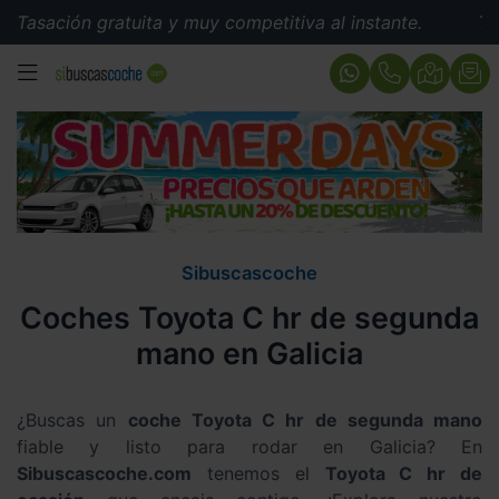
ión gratuita y muy competitiva al instante.
Tasación g
MENÚ
Sibuscascoche
Coches Toyota C hr de segunda
mano en Galicia
¿Buscas un
coche Toyota C hr de segunda mano
fiable y listo para rodar en Galicia? En
Sibuscascoche.com
tenemos el
Toyota C hr de