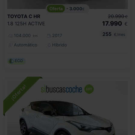
- 3.000
€
TOYOTA
C HR
20.990
€
17.990
1.8 125H ACTIVE
€
255
€/mes
104.000
2017
km
Automático
Híbrido
ECO