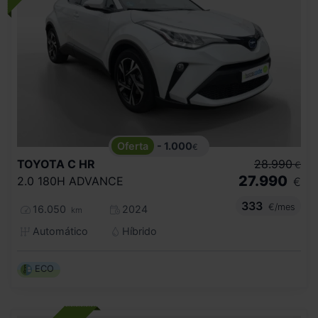
- 1.000
€
TOYOTA
C HR
28.990
€
27.990
2.0 180H ADVANCE
€
333
€/mes
16.050
2024
km
Automático
Híbrido
ECO