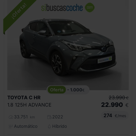
- 1.000
€
TOYOTA
C HR
23.990
€
22.990
1.8 125H ADVANCE
€
274
€/mes
33.751
2022
km
Automático
Híbrido