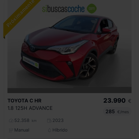
23.990
TOYOTA
C HR
€
1.8 125H ADVANCE
285
€/mes
52.358
2023
km
Manual
Híbrido