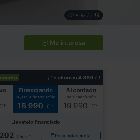
1
13
Foto
/
Me interesa
cuento
¡ Te ahorras 4.880
!
€
vo
Financiando
Al contado
sujeto a financiación
sin financiación
16.990
19.990
€*
€*
€*
Llévatelo financiado
202
Recalcular cuota
€/mes*