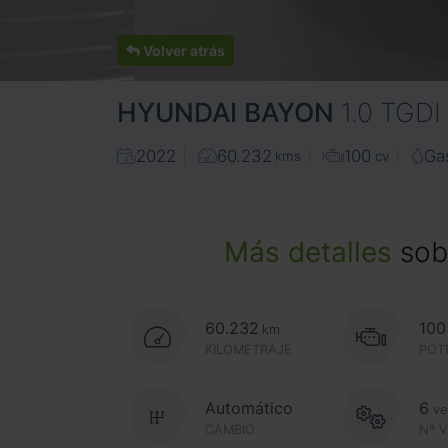
Volver atrás
HYUNDAI
BAYON
1.0 TGD
2022
60.232
100
Ga
kms
cv
Más detalles
sobr
60.232
100
km
KILOMETRAJE
POT
Automático
6
ve
CAMBIO
Nº 