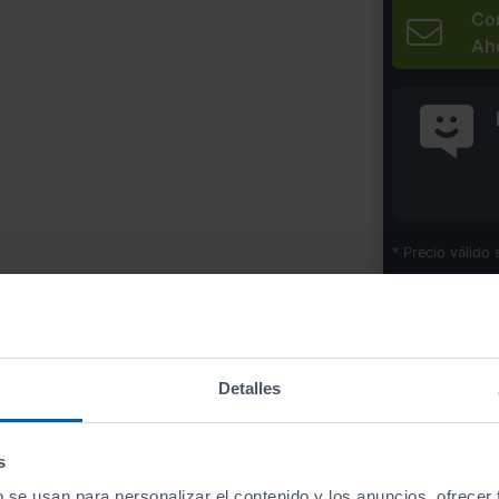
Co
Ah
* Precio válido 
Imprim
Detalles
Equipamiento
de este vehículo
s
b se usan para personalizar el contenido y los anuncios, ofrecer