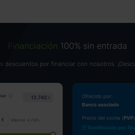
Financiación
100% sin entrada
 descuentos por financiar con nosotros. ¡Desc
iar
Ofrecido por:
12.742
€
Banco asociado
Precio del coche (
PVP
)
Máxima:
4.248
€
Bonificación por fin