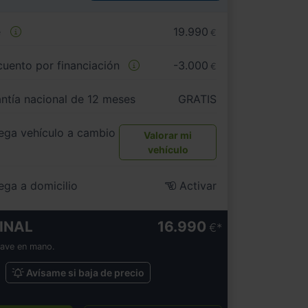
e
19.990
€
uento por financiación
-3.000
€
ntía nacional de 12 meses
GRATIS
ega vehículo a cambio
Valorar mi
vehículo
ega a domicilio
Activar
INAL
16.990
€
lave en mano.
Avísame si baja de precio