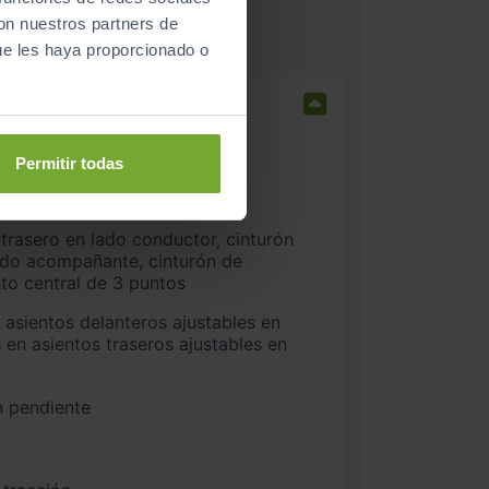
con nuestros partners de
ue les haya proporcionado o
na delantero y trasero
Permitir todas
nteros
ado acompañante, cinturón de
nto central de 3 puntos
 en asientos traseros ajustables en
n pendiente