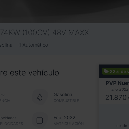
I 74KW (100CV) 48V MAXX
Automático
solina
e este vehículo
22%
des
PVP Nue
año 2022
Gasolina
cv
21.870
ENCIA
COMBUSTIBLE
Feb. 2022
locidades
VELOCIDADES
MATRICULACIÓN
desde