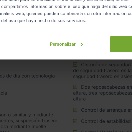
s, compartimos información sobre el uso que haga del sitio web 
 análisis web, quienes pueden combinarla con otra información q
r del uso que haya hecho de sus servicios.
Airbag lateral de corti
Personalizar
neumáticos
Airbags laterales dela
Cinturón de seguridad trasero en lado conductor, cinturón
de seguridad trasero en l
seguridad trasero en asie
Dos reposacabezas en asientos delanteros ajustables en
cia
altura, tres reposacabezas
altura
Control de arranque e
ientes, suspensión trasera
Control de estabilidad
adora mediante muelle