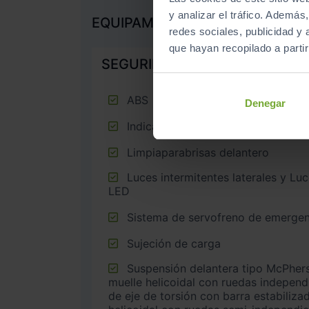
y analizar el tráfico. Ademá
EQUIPAMIENTO DE SERIE
redes sociales, publicidad y
que hayan recopilado a parti
SEGURIDAD
ABS
Denegar
Indicador de baja presion de los 
Limpiaparabrisas delantero
Luces intermitentes laterales y Luces de día con tecnología
LED
Sistema de servofreno de emergen
Sujeción de carga
Suspensión delantera tipo McPherson o similar y mediante
muelle helicoidal con ruedas independ
de eje de torsión con barra estabiliz