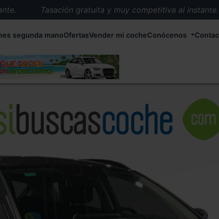
.
Tasación gratuita y muy competitiva al instante.
Entrega en 72 horas en cualquier punto de España.
hes segunda mano
Ofertas
Vender mi coche
Conócenos
Contac
Más de 1.000 coches en stock.
Más de 5.000 conductores satisfechos.
Buscamos el coche que tu quieras.
Nos ocupamos de todos los trámites.
Recogemos tu coche en cualquier parte de España.
Compramos tu coche. Pago inmediato.
Tasación gratuita y muy competitiva al instante.