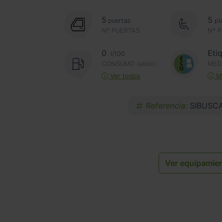
5
5
puertas
pl
Nº PUERTAS
Nº 
0
Eti
l/100
CONSUMO
MED
(MEDIO)
Ver todos
Má
Referencia:
SIBUSC
Ver equipamie