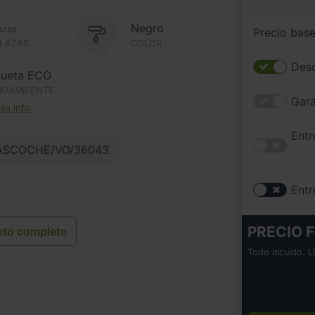
Negro
azas
Precio bas
PLAZAS
COLOR
Desc
queta ECO
IOAMBIENTE
Gara
s info
Entr
ASCOCHE/VO/36043
Entr
PRECIO F
nto completo
Todo incuido. L