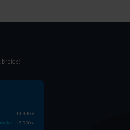
úbrelos!
19.990
€
anciar
-
3.000
€