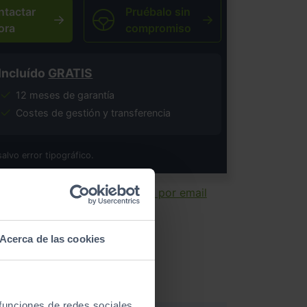
ntactar
Pruébalo sin
ora
compromiso
Incluído
GRATIS
12 meses de garantía
Costes de gestión y transferencia
salvo error tipográfico.
ir ficha
Enviar por email
Acerca de las cookies
 funciones de redes sociales