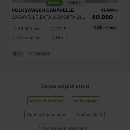
- 1.000
€
VOLKSWAGEN
CARAVELLE
41.990
€
40.990
CARAVELLE BATALLACORTA 20 TDI 150CV AUT
€
488
€/mes
39.000
2025
km
Automático
Diésel
C
8 plazas
Sigue explorando
Monovolumenes
Volkswagen
Coches financiados
Coches KM 0
Coches segunda mano