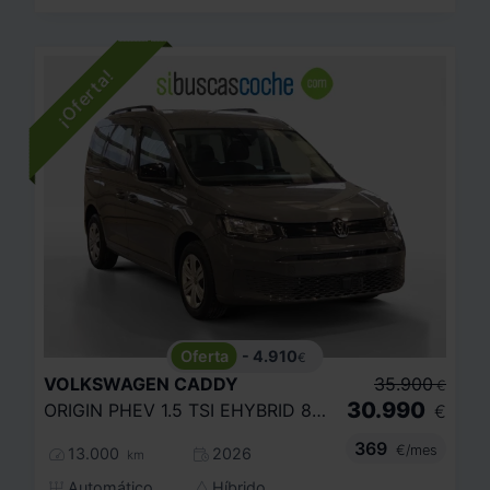
- 4.910
€
VOLKSWAGEN
CADDY
35.900
€
30.990
ORIGIN PHEV 1.5 TSI EHYBRID 85KW/110KW
€
369
€/mes
13.000
2026
km
Automático
Híbrido