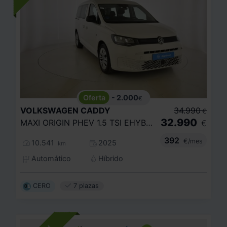
- 2.000
€
VOLKSWAGEN
CADDY
34.990
€
32.990
MAXI ORIGIN PHEV 1.5 TSI EHYBRID 85KW
€
392
€/mes
10.541
2025
km
Automático
Híbrido
CERO
7 plazas