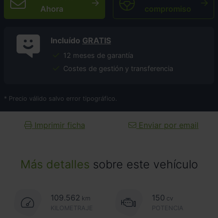
Ahora
compromiso
Incluído
GRATIS
12 meses de garantía
Costes de gestión y transferencia
* Precio válido salvo error tipográfico.
Imprimir ficha
Enviar por email
Más detalles
sobre este vehículo
109.562
150
km
cv
KILOMETRAJE
POTENCIA