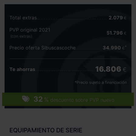
Total extras
2.079
€
PVP original 2021
51.796
€
(con extras)
Precio oferta Sibuscascoche
34.990
€
16.806
€
Te ahorras
*Precio sujeto a financiación
32
%
descuento sobre PVP nuevo
EQUIPAMIENTO DE SERIE