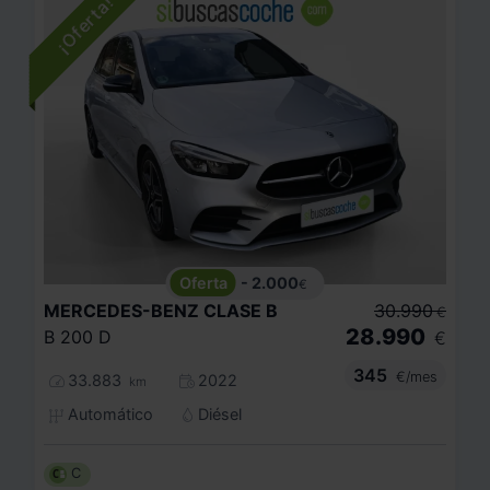
- 2.000
€
MERCEDES-BENZ
CLASE B
30.990
€
28.990
B 200 D
€
345
€/mes
33.883
2022
km
Automático
Diésel
C