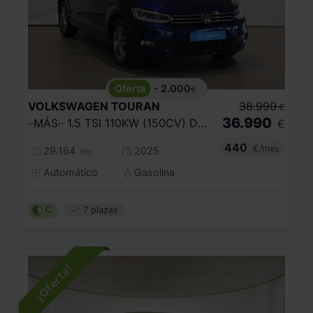
- 2.000
€
VOLKSWAGEN
TOURAN
38.990
€
36.990
··MÁS·· 1.5 TSI 110KW (150CV) DSG
€
440
€/mes
29.164
2025
km
Automático
Gasolina
C
7 plazas