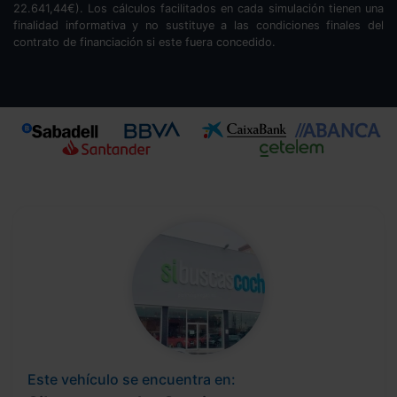
22.641,44
€). Los cálculos facilitados en cada simulación tienen una
finalidad informativa y no sustituye a las condiciones finales del
contrato de financiación si este fuera concedido.
Este vehículo se encuentra en: