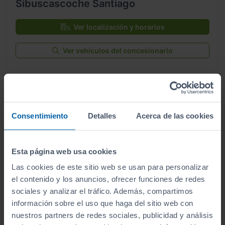
Sibuscascoche Santiago
Ver localización y horarios
Ver vehículos del concesionario
¿Estás lejos o no puedes desplazarte?
Pruébalo en cualquiera de nuestras
Consentimiento
Detalles
Acerca de las cookies
instalaciones (
Ver instalaciones
)
Te lo entregamos en tu casa, en cualquier
Esta página web usa cookies
punto de la península. Consulta a nuestros
comerciales.
Las cookies de este sitio web se usan para personalizar
el contenido y los anuncios, ofrecer funciones de redes
sociales y analizar el tráfico. Además, compartimos
información sobre el uso que haga del sitio web con
nuestros partners de redes sociales, publicidad y análisis
¿Por qué comprar en Sibuscascoche?