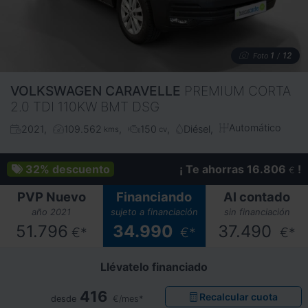
1
12
Foto
/
VOLKSWAGEN
CARAVELLE
PREMIUM CORTA
2.0 TDI 110KW BMT DSG
Automático
2021
109.562
150
Diésel
kms
cv
32%
descuento
¡ Te ahorras 16.806
!
€
PVP Nuevo
Financiando
Al contado
año 2021
sujeto a financiación
sin financiación
51.796
34.990
37.490
€*
€*
€*
Llévatelo financiado
416
Recalcular cuota
desde
€/mes*