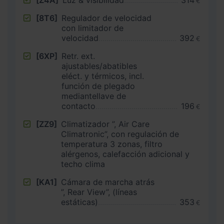
[Z4A]
Luz & visibilidad
314
€
[8T6]
Regulador de velocidad
con limitador de
velocidad
392
€
[6XP]
Retr. ext.
ajustables/abatibles
eléct. y térmicos, incl.
función de plegado
mediantellave de
contacto
196
€
[ZZ9]
Climatizador ”, Air Care
Climatronic”, con regulación de
temperatura 3 zonas, filtro
alérgenos, calefacción adicional y
techo clima
[KA1]
Cámara de marcha atrás
”, Rear View”, (líneas
estáticas)
353
€