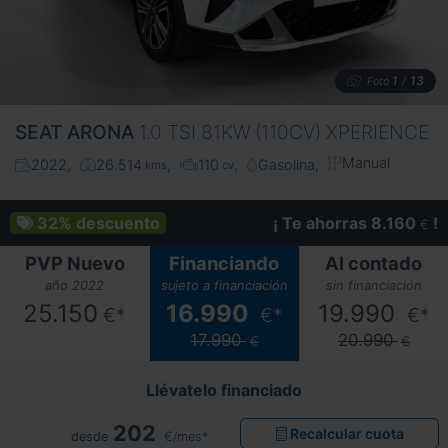
1
13
Foto
/
SEAT
ARONA
1.0 TSI 81KW (110CV) XPERIENCE
Manual
2022
26.514
110
Gasolina
kms
cv
32%
descuento
¡ Te ahorras 8.160
!
€
PVP Nuevo
Financiando
Al contado
año 2022
sujeto a financiación
sin financiación
25.150
16.990
19.990
€*
€*
€*
17.990
20.990
€
€
Llévatelo financiado
202
Recalcular cuota
desde
€/mes*