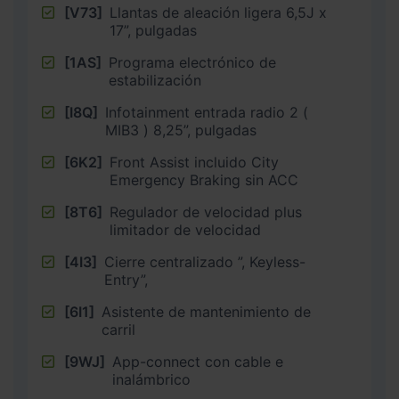
[V73]
Llantas de aleación ligera 6,5J x
17”, pulgadas
[1AS]
Programa electrónico de
estabilización
[I8Q]
Infotainment entrada radio 2 (
MIB3 ) 8,25”, pulgadas
[6K2]
Front Assist incluido City
Emergency Braking sin ACC
[8T6]
Regulador de velocidad plus
limitador de velocidad
[4I3]
Cierre centralizado ”, Keyless-
Entry”,
[6I1]
Asistente de mantenimiento de
carril
[9WJ]
App-connect con cable e
inalámbrico