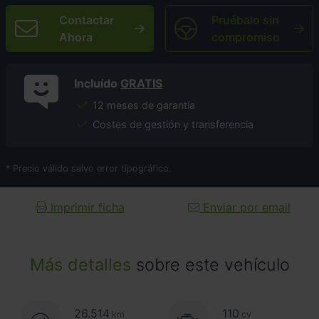
Contactar
Pruébalo sin
Ahora
compromiso
Incluído
GRATIS
12 meses de garantía
Costes de gestión y transferencia
* Precio válido salvo error tipográfico.
Imprimir ficha
Enviar por email
Más detalles
sobre este vehículo
26.514
110
km
cv