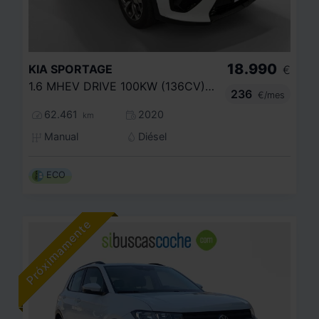
18.990
KIA
SPORTAGE
€
1.6 MHEV DRIVE 100KW (136CV) 4X2
236
€/mes
62.461
2020
km
Manual
Diésel
ECO