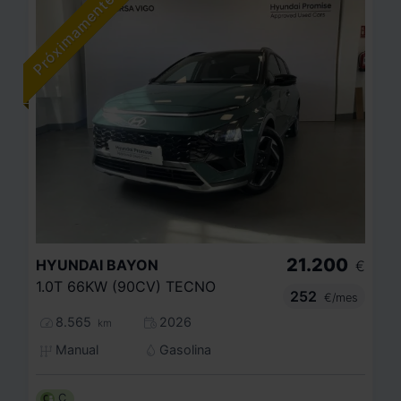
21.200
HYUNDAI
BAYON
€
1.0T 66KW (90CV) TECNO
252
€/mes
8.565
2026
km
Manual
Gasolina
C