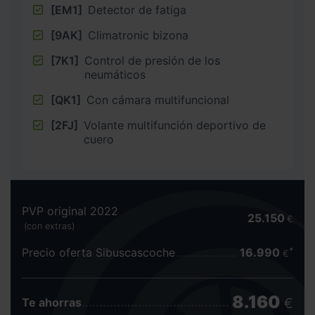
[EM1]
Detector de fatiga
[9AK]
Climatronic bizona
[7K1]
Control de presión de los
neumáticos
[QK1]
Con cámara multifuncional
[2FJ]
Volante multifunción deportivo de
cuero
PVP original 2022
25.150
€
(con extras)
Precio oferta Sibuscascoche
16.990
€
8.160
€
Te ahorras