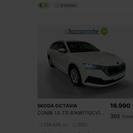
C
8 plazas
16.990
SKODA
OCTAVIA
COMBI 1.0 TSI 81KW(110CV) DSG MHEV AMBI.
202
€/me
136.628
2021
km