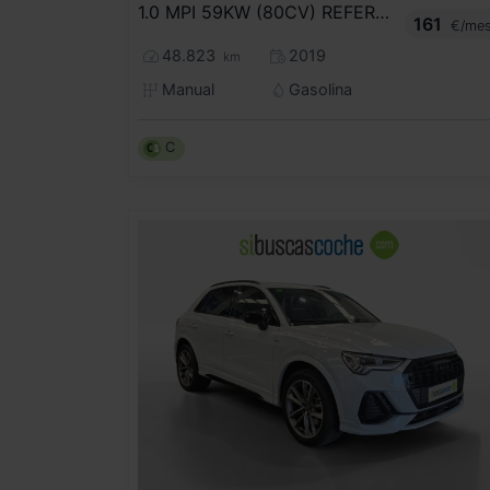
1.0 MPI 59KW (80CV) REFERENCE
161
€/me
48.823
2019
km
Manual
Gasolina
C