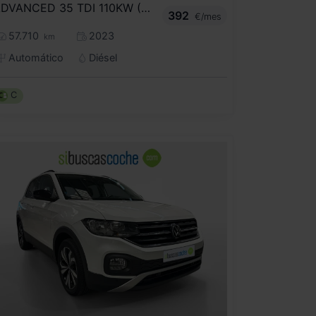
ADVANCED 35 TDI 110KW (150CV) S TRONIC
392
€/mes
57.710
2023
km
Automático
Diésel
C