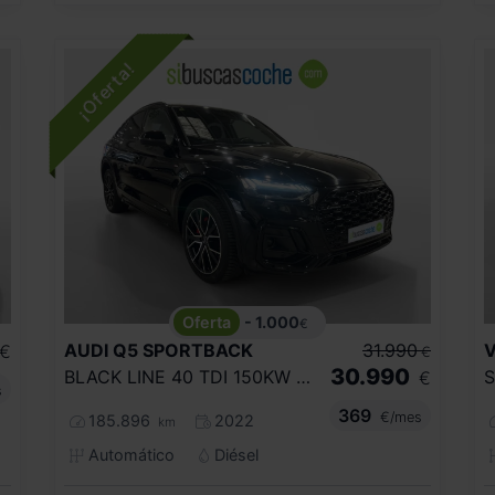
- 1.000
€
AUDI
Q5 SPORTBACK
31.990
€
€
30.990
BLACK LINE 40 TDI 150KW QUATTRO ULTRA
€
s
369
€/mes
185.896
2022
km
Automático
Diésel