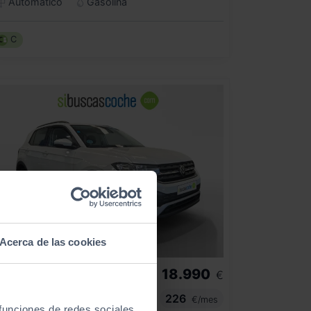
Automático
Gasolina
C
Acerca de las cookies
18.990
VOLKSWAGEN
T CROSS
€
ADVANCE 1.0 TSI 81KW (110CV)
226
€/mes
 funciones de redes sociales