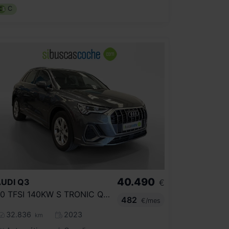
C
40.490
UDI
Q3
€
40 TFSI 140KW S TRONIC QUATTRO S LINE
482
€/mes
32.836
2023
km