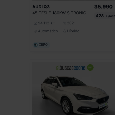
35.990
AUDI
Q3
45 TFSI E 180KW S TRONIC BLACK LINE
428
€/me
94.112
2021
km
Automático
Híbrido
CERO