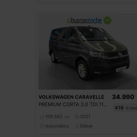
34.990
VOLKSWAGEN
CARAVELLE
PREMIUM CORTA 2.0 TDI 110KW BMT DSG
416
€/me
109.562
2021
km
Automático
Diésel