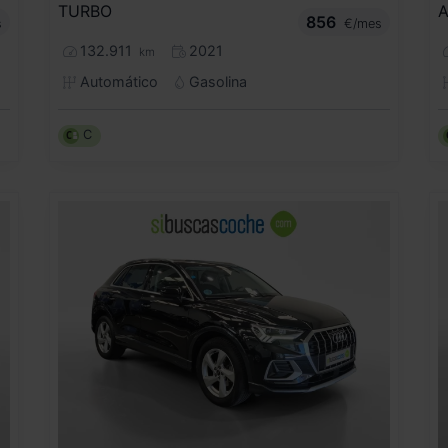
TURBO
856
s
€/mes
132.911
2021
km
Automático
Gasolina
C