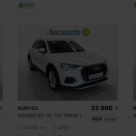
ECO
33.990
AUDI
Q3
A
€
€
ADVANCED 35 TDI 110KW (150CV) S TRONIC
404
s
€/mes
30.192
2023
km