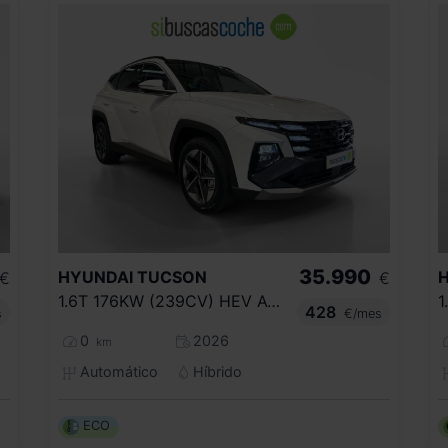
35.990
HYUNDAI
TUCSON
€
€
1.6T 176KW (239CV) HEV AT TECNO
428
s
€/mes
0
2026
km
Automático
Híbrido
ECO