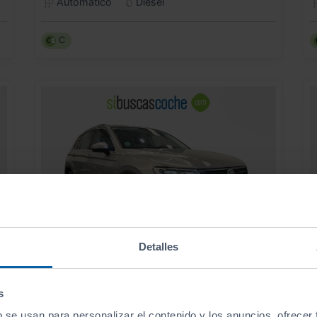
Automático
Diésel
C
Detalles
23.490
VOLKSWAGEN
TIGUAN
€
€
s
ADVANCE 2.0 TDI 110KW (150CV) DSG
279
s
€/mes
b se usan para personalizar el contenido y los anuncios, ofrecer