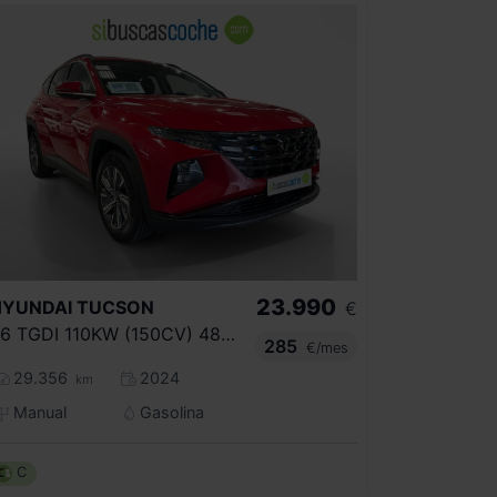
23.990
HYUNDAI
TUCSON
€
1.6 TGDI 110KW (150CV) 48V MAXX
285
€/mes
29.356
2024
km
Manual
Gasolina
C