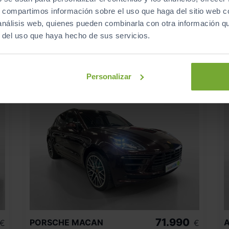
134.856
2020
km
s, compartimos información sobre el uso que haga del sitio web 
Automático
Diésel
 análisis web, quienes pueden combinarla con otra información q
r del uso que haya hecho de sus servicios.
C
Personalizar
71.990
PORSCHE
MACAN
A
€
€