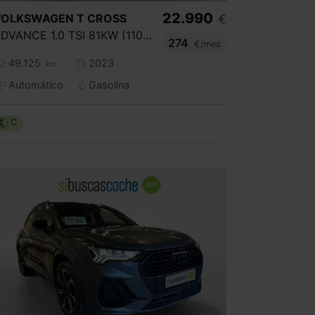
22.990
VOLKSWAGEN
T CROSS
€
ADVANCE 1.0 TSI 81KW (110CV) DSG
274
€/mes
49.125
2023
km
Automático
Gasolina
C