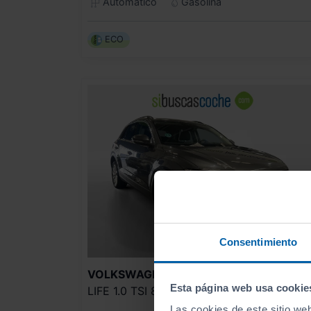
Automático
Gasolina
ECO
Consentimiento
23.990
VOLKSWAGEN
T ROC
Esta página web usa cookie
LIFE 1.0 TSI 81KW (110CV)
285
€/me
Las cookies de este sitio we