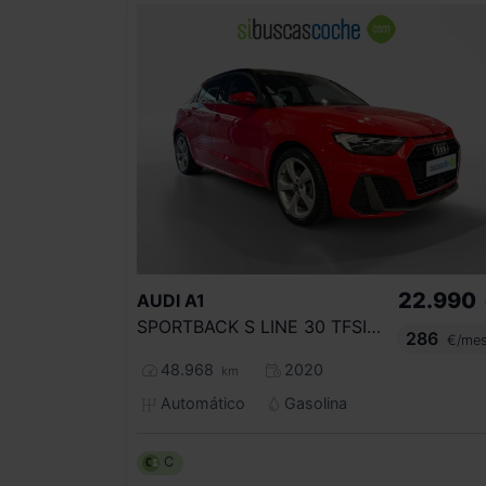
22.990
AUDI
A1
SPORTBACK S LINE 30 TFSI 85KW S TRONIC
286
€/me
48.968
2020
km
Automático
Gasolina
C