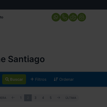
to
e Santiago
Buscar
Filtros
Ordenar
ANTERIOR
SIGUIENTE
PRIMERA
1
2
3
4
5
ÚLTIMA
MERA
ÚLTIMA