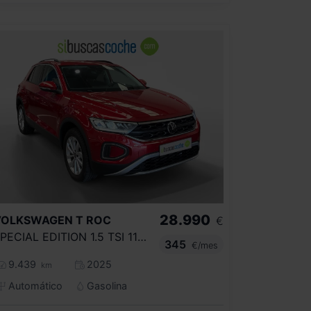
28.990
VOLKSWAGEN
T ROC
€
SPECIAL EDITION 1.5 TSI 110KW(150CV) DSG
345
€/mes
9.439
2025
km
Automático
Gasolina