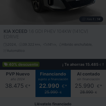
1
14
Foto
/
KIA
XCEED
1.6 GDI PHEV 104KW (141CV)
EDRIVE
2024
39.322
141
Híbrido enchufable
kms
cv
Automático
40%
descuento
¡ Te ahorras 15.485
!
€
PVP Nuevo
Financiando
Al contado
año 2024
sujeto a financiación
sin financiación
38.475
22.990
25.990
€*
€*
€*
25.990
28.990
€
€
Llévatelo financiado