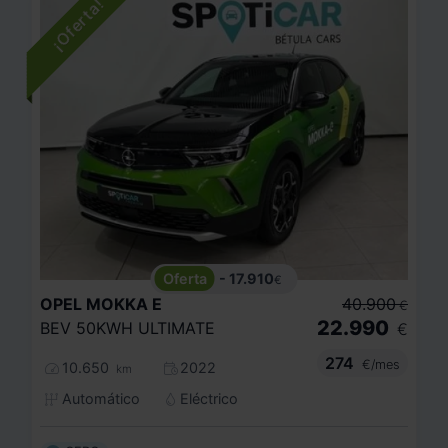
- 17.910
€
OPEL
MOKKA E
40.900
€
22.990
BEV 50KWH ULTIMATE
€
274
€/mes
10.650
2022
km
Automático
Eléctrico