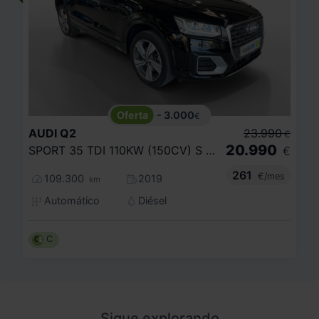
- 3.000
€
AUDI
Q2
23.990
€
20.990
SPORT 35 TDI 110KW (150CV) S TRONIC
€
261
€/mes
109.300
2019
km
Automático
Diésel
C
Sigue explorando