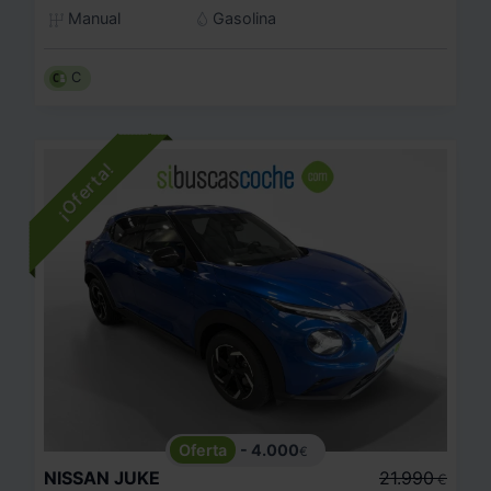
Manual
Gasolina
C
- 4.000
€
NISSAN
JUKE
21.990
€