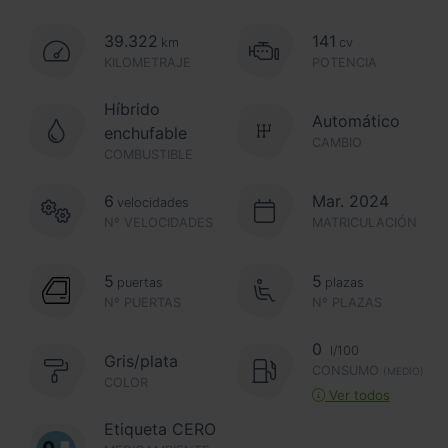
39.322
141
km
cv
KILOMETRAJE
POTENCIA
Híbrido
Automático
enchufable
CAMBIO
COMBUSTIBLE
6
Mar. 2024
velocidades
Nº VELOCIDADES
MATRICULACIÓN
5
5
puertas
plazas
Nº PUERTAS
Nº PLAZAS
0
l/100
Gris/plata
CONSUMO
(MEDIO)
COLOR
Ver todos
Etiqueta CERO