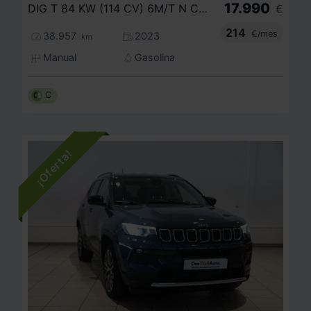
17.990
DIG T 84 KW (114 CV) 6M/T N CONNECTA
€
214
€/mes
38.957
2023
km
Manual
Gasolina
C