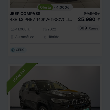
- 4.000
€
JEEP
COMPASS
29.990
€
25.990
4XE 1.3 PHEV 140KW(190CV) LIMITED AT AWD
€
309
€/mes
41.000
2022
km
Automático
Híbrido
CERO