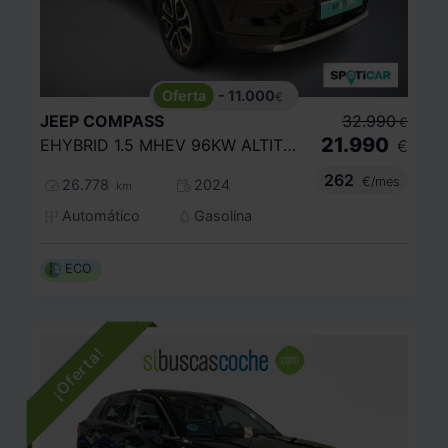
- 11.000
€
JEEP
COMPASS
32.990
€
21.990
EHYBRID 1.5 MHEV 96KW ALTITUDE DCT
€
262
€/mes
26.778
2024
km
Automático
Gasolina
ECO