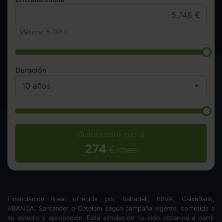
Máxima:
5.748
€
Duración
Quiero esta cuota
274
€/mes
Financiación lineal ofrecida por Sabadell, BBVA, CaixaBank,
ABANCA, Santander o Cetelem según campaña vigente, sometida a
su estudio y aprobación. Esta simulación ha sido obtenida a partir