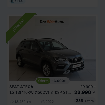
CERO
- 6.000
€
SEAT
ATECA
29.990
€
23.990
1.5 TSI 110KW (150CV) ST&SP STYLE
€
285
€/mes
13.480
2022
km