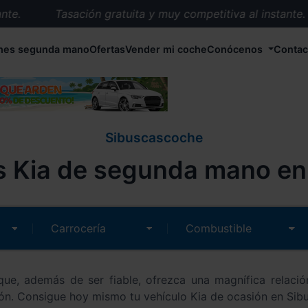
Tasación gratuita y muy competitiva al instante.
Entrega en 72 horas en cualquier punto de España.
hes segunda mano
Ofertas
Vender mi coche
Conócenos
Contac
Más de 1.000 coches en stock.
Más de 5.000 conductores satisfechos.
Buscamos el coche que tu quieras.
Nos ocupamos de todos los trámites.
Sibuscascoche
Recogemos tu coche en cualquier parte de España.
 Kia de segunda mano en 
Compramos tu coche. Pago inmediato.
Tasación gratuita y muy competitiva al instante.
ue, además de ser fiable, ofrezca una magnífica relaci
ón. Consigue hoy mismo tu vehículo Kia de ocasión en Sib