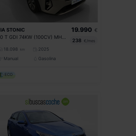
19.990
IA
STONIC
€
1.0 T GDI 74KW (100CV) MHEV DRIVE DCT
238
€/mes
18.098
2025
km
Manual
Gasolina
ECO