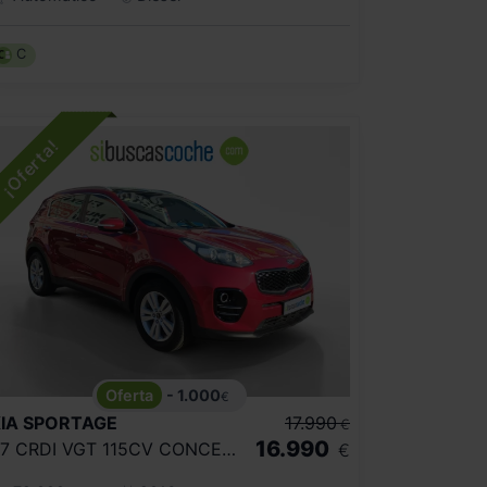
C
- 1.000
€
IA
SPORTAGE
17.990
€
16.990
1.7 CRDI VGT 115CV CONCEPT 4X2 ECO DYNAM
€