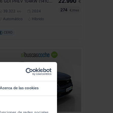
22.990
1.6 GDI PHEV 104KW (141CV) EDRIVE
€
274
€/mes
39.322
2024
km
Automático
Híbrido
CERO
Acerca de las cookies
 funciones de redes sociales