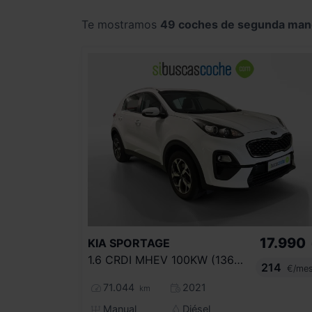
Te mostramos
49 coches de segunda man
17.990
KIA
SPORTAGE
1.6 CRDI MHEV 100KW (136CV) BUSINESS 4X2
214
€/me
71.044
2021
km
Manual
Diésel