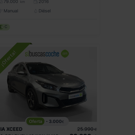
79.000
2016
km
Manual
Diésel
C
- 3.000
€
IA
XCEED
25.990
€