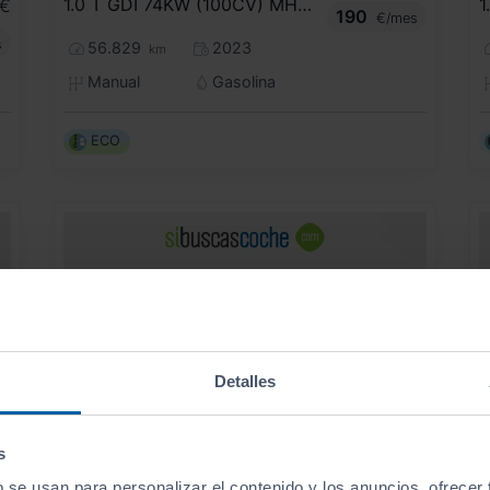
1.0 T GDI 74KW (100CV) MHEV IMT DRIVE
€
190
€/mes
s
56.829
2023
km
Manual
Gasolina
ECO
Detalles
s
b se usan para personalizar el contenido y los anuncios, ofrecer