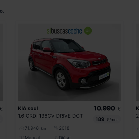
o
.
10.990
KIA
soul
K
€
€
1.6 CRDI 136CV DRIVE DCT
189
s
€/mes
71.948
2018
km
Manual
Diésel