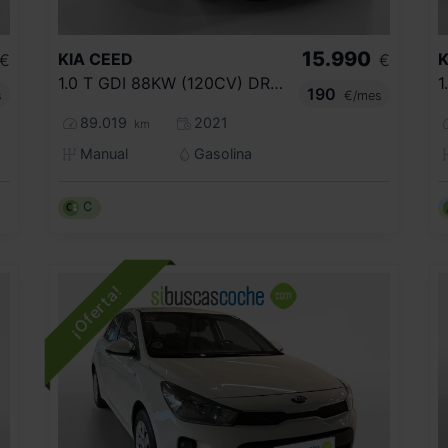
15.990
KIA
CEED
K
€
€
1.0 T GDI 88KW (120CV) DRIVE
190
s
€/mes
89.019
2021
km
Manual
Gasolina
C