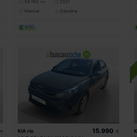
50.162
2021
km
Manual
Gasolina
ECO
15.990
KIA
rio
K
€
€