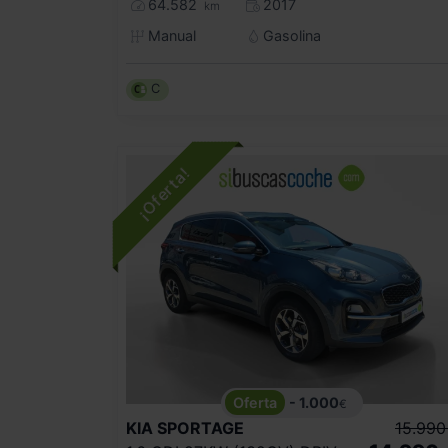
64.582
2017
km
Manual
Gasolina
C
- 1.000
€
KIA
SPORTAGE
15.990