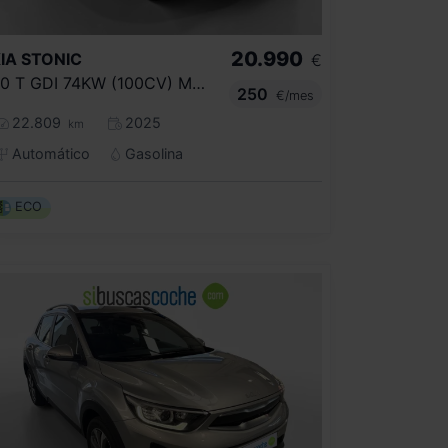
20.990
IA
STONIC
€
1.0 T GDI 74KW (100CV) MHEV DRIVE DCT
250
€/mes
22.809
2025
km
Automático
Gasolina
ECO