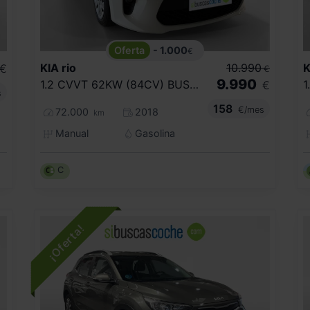
- 1.000
€
KIA
rio
10.990
K
€
€
9.990
1.2 CVVT 62KW (84CV) BUSINESS
€
s
158
€/mes
72.000
2018
km
Manual
Gasolina
C