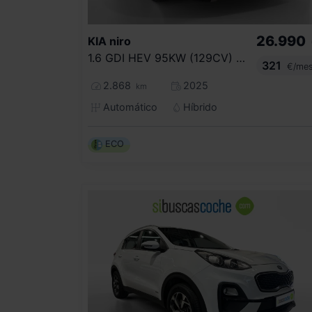
26.990
KIA
niro
1.6 GDI HEV 95KW (129CV) CONCEPT
321
€/me
2.868
2025
km
Automático
Híbrido
ECO