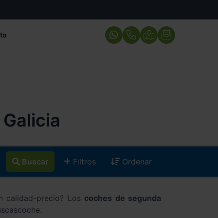
to
Galicia
Buscar
Filtros
Ordenar
ón calidad-precio? Los
coches de segunda
uscascoche.