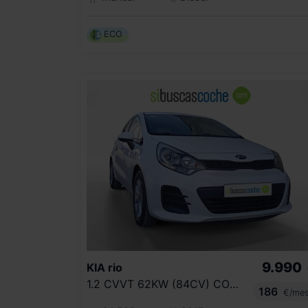
ECO
9.990
KIA
rio
1.2 CVVT 62KW (84CV) CONCEPT
186
€/me