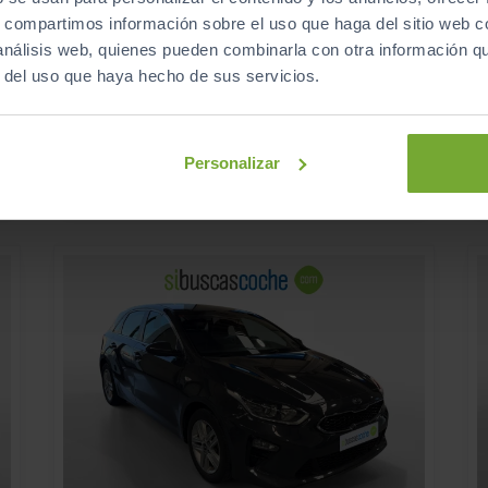
15.990
KIA
CEED
K
€
s, compartimos información sobre el uso que haga del sitio web 
€
1.4 T GDI 103KW (140CV) DRIVE
€
 análisis web, quienes pueden combinarla con otra información q
199
€/mes
r del uso que haya hecho de sus servicios.
s
95.000
2019
km
Manual
Gasolina
Personalizar
C