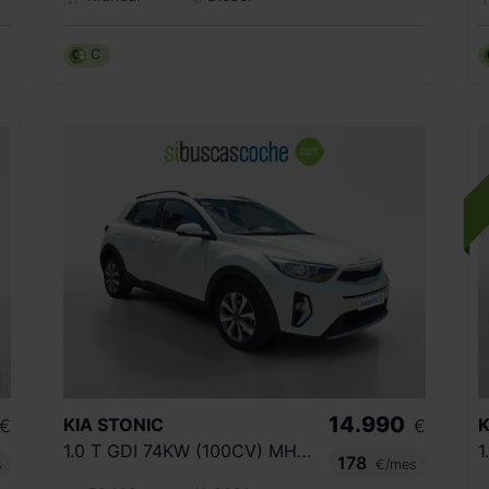
C
14.990
KIA
STONIC
K
€
€
1.0 T GDI 74KW (100CV) MHEV IMT CONCEPT
178
s
€/mes