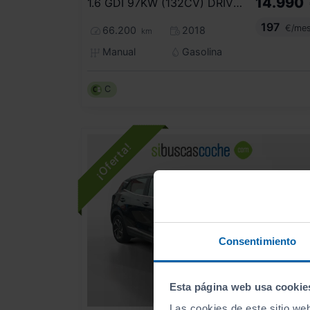
14.990
1.6 GDI 97KW (132CV) DRIVE 4X2
197
€/me
66.200
2018
km
Manual
Gasolina
C
Consentimiento
Esta página web usa cookie
- 1.000
€
Las cookies de este sitio we