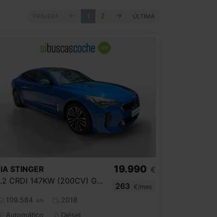
ANTERIOR
SIGUIENTE
PRIMERA
1
2
ÚLTIMA
PRIMERA
ÚLTIMA
19.990
IA
STINGER
€
2.2 CRDI 147KW (200CV) GT LINE 4X4
263
€/mes
109.584
2018
km
Automático
Diésel