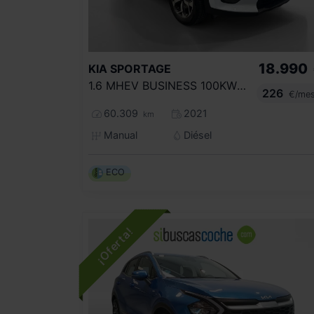
18.990
KIA
SPORTAGE
1.6 MHEV BUSINESS 100KW (136CV) 4X4
226
€/me
60.309
2021
km
Manual
Diésel
ECO