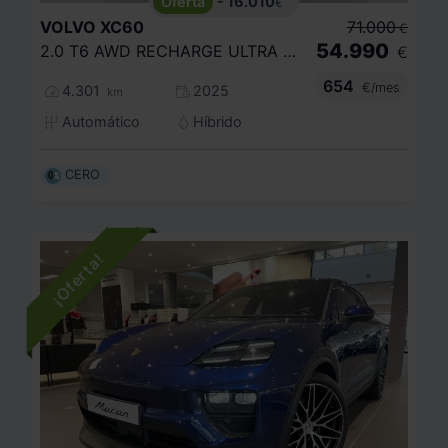
- 16.010
€
VOLVO
XC60
71.000
€
54.990
2.0 T6 AWD RECHARGE ULTRA DARK AUTO
€
654
€/mes
4.301
2025
km
Automático
Híbrido
CERO