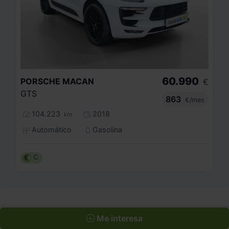
60.990
PORSCHE
MACAN
€
GTS
863
€/mes
104.223
2018
km
Automático
Gasolina
C
Sigue explorando
Me interesa