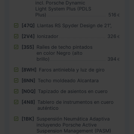
incl. Porsche Dynamic
Light System Plus (PDLS
Plus)
516
€
[47Q]
Llantas RS Spyder Design de 21”,
[2V4]
Ionizador
326
€
[3S5]
Raíles de techo pintados
en color Negro (alto
brillo)
394
€
[8WH]
Faros antiniebla y luz de giro
[6NN]
Techo moldeado Alcantara
[N0Q]
Tapizado de asientos en cuero
[4N8]
Tablero de instrumentos en cuero
auténtico
[1BK]
Suspensión Neumática Adaptiva
incluyendo Porsche Active
Suspension Management (PASM)