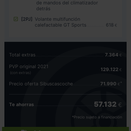
de mandos del climatizador
detrás
[2PJ]
Volante multifunción
calefactable GT Sports
618
€
Total extras
7.364
€
PVP original 2021
129.122
€
(con extras)
Precio oferta Sibuscascoche
71.990
€
57.132
€
Te ahorras
*Precio sujeto a financiación