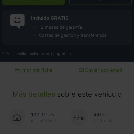
Incluído
GRATIS
12 meses de garantía
Costes de gestión y transferencia
* Precio válido salvo error tipográfico.
Imprimir ficha
Enviar por email
Más detalles
sobre este vehículo
132.911
441
km
cv
KILOMETRAJE
POTENCIA