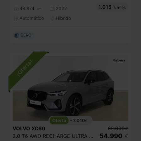
1.015
€/mes
48.874
2022
km
Automático
Híbrido
CERO
- 7.010
€
VOLVO
XC60
62.000
€
54.990
2.0 T6 AWD RECHARGE ULTRA DARK AUTO
€