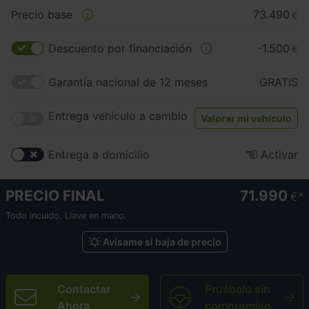
Precio base
73.490
€
Descuento por financiación
-1.500
€
Garantía nacional de 12 meses
GRATIS
Entrega vehículo a cambio
Valorar mi vehículo
Entrega a domicilio
Activar
PRECIO FINAL
71.990
€
Todo incuido. Llave en mano.
Avísame si baja de precio
Contactar
Pruébalo sin
Ahora
compromiso