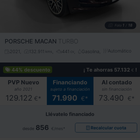
1
18
Foto
/
PORSCHE
MACAN
TURBO
Automático
2021
132.911
441
Gasolina
kms
cv
44%
descuento
¡ Te ahorras 57.132
!
€
PVP Nuevo
Financiando
Al contado
año 2021
sujeto a financiación
sin financiación
129.122
71.990
73.490
€*
€*
€*
Llévatelo financiado
856
Recalcular cuota
desde
€/mes*