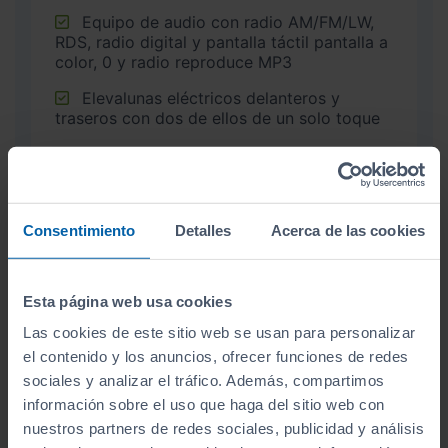
Equipo de audio con radio AM/FM/LW,
RDS, radio digital y pantalla táctil pantalla a
color, 0 y radio reproduce MP3
Elevalunas eléctricos delanteros y
traseros con dos de ellos de un solo toque
Dirección asistida eléctrica con
desmultiplicación variable
Cuentarrevoluciones
Consentimiento
Detalles
Acerca de las cookies
Control remoto de audio en el volante
Control de crucero
Esta página web usa cookies
Compartimento en la guantera
Las cookies de este sitio web se usan para personalizar
el contenido y los anuncios, ofrecer funciones de redes
sociales y analizar el tráfico. Además, compartimos
información sobre el uso que haga del sitio web con
nuestros partners de redes sociales, publicidad y análisis
EXTERIOR