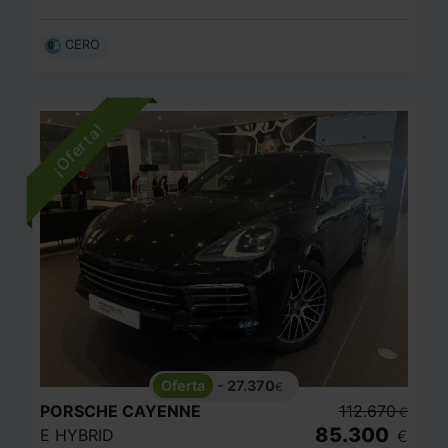
CERO
- 27.370
€
PORSCHE
CAYENNE
112.670
€
85.300
E HYBRID
€