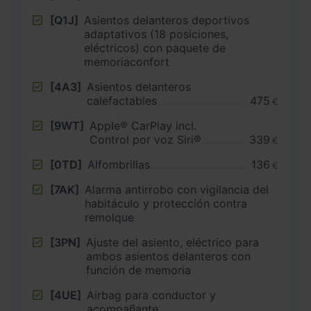
[Q1J]
Asientos delanteros deportivos
adaptativos (18 posiciones,
eléctricos) con paquete de
memoriaconfort
[4A3]
Asientos delanteros
calefactables
475
€
[9WT]
Apple® CarPlay incl.
Control por voz Siri®
339
€
[0TD]
Alfombrillas
136
€
[7AK]
Alarma antirrobo con vigilancia del
habitáculo y protección contra
remolque
[3PN]
Ajuste del asiento, eléctrico para
ambos asientos delanteros con
función de memoria
[4UE]
Airbag para conductor y
acompañante