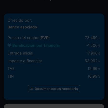
Ofrecido por:
Banco asociado
Precio del coche (
PVP
)
73.490
€
Bonificación por financiar
-
1.500
€
Entrada inicial
17.998
€
Importe a financiar
53.992
€
TAE
12.66
%
TIN
10.99
%
Documentación necesaria