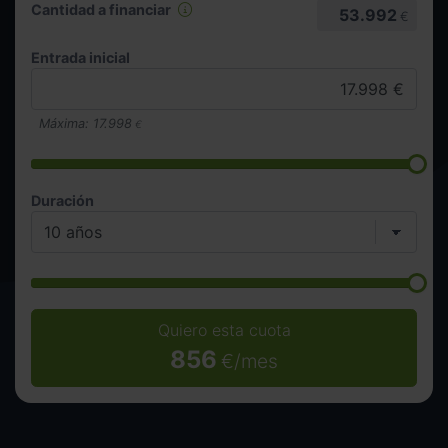
Cantidad a financiar
53.992
€
Entrada inicial
Máxima:
17.998
€
Duración
Quiero esta cuota
856
€/mes