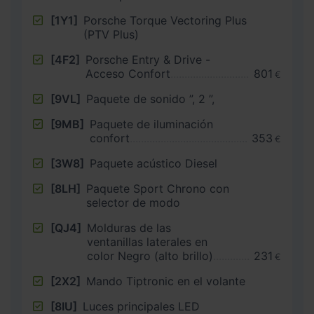
[1Y1]
Porsche Torque Vectoring Plus
(PTV Plus)
[4F2]
Porsche Entry & Drive -
Acceso Confort
801
€
[9VL]
Paquete de sonido ”, 2 ”,
[9MB]
Paquete de iluminación
confort
353
€
[3W8]
Paquete acústico Diesel
[8LH]
Paquete Sport Chrono con
selector de modo
[QJ4]
Molduras de las
ventanillas laterales en
color Negro (alto brillo)
231
€
[2X2]
Mando Tiptronic en el volante
[8IU]
Luces principales LED