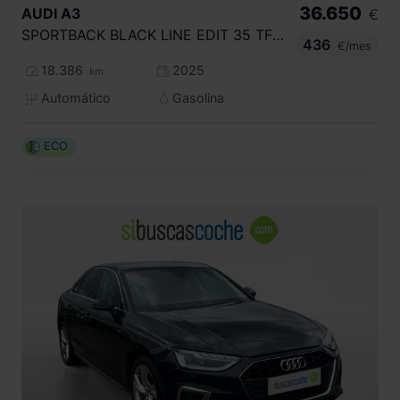
36.650
AUDI
A3
€
SPORTBACK BLACK LINE EDIT 35 TFSI 110KW
436
€/mes
18.386
2025
km
Automático
Gasolina
ECO