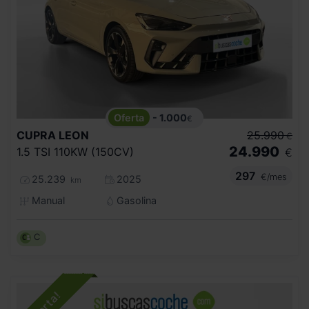
- 1.000
€
CUPRA
LEON
25.990
€
24.990
1.5 TSI 110KW (150CV)
€
297
€/mes
25.239
2025
km
Manual
Gasolina
C