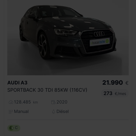
21.990
AUDI
A3
€
SPORTBACK 30 TDI 85KW (116CV)
273
€/mes
128.485
2020
km
Manual
Diésel
C