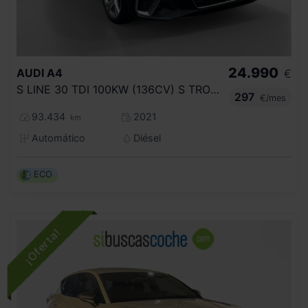
24.990
AUDI
A4
€
S LINE 30 TDI 100KW (136CV) S TRONIC
297
€/mes
93.434
2021
km
Automático
Diésel
ECO