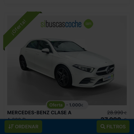
- 1.000
€
MERCEDES-BENZ
CLASE A
28.990
€
27.990
A 200 D
€
ORDENAR
FILTROS
333
€/mes
58.519
2021
km