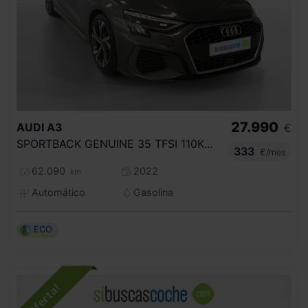
27.990
AUDI
A3
€
SPORTBACK GENUINE 35 TFSI 110KW S TRONIC
333
€/mes
62.090
2022
km
Automático
Gasolina
ECO