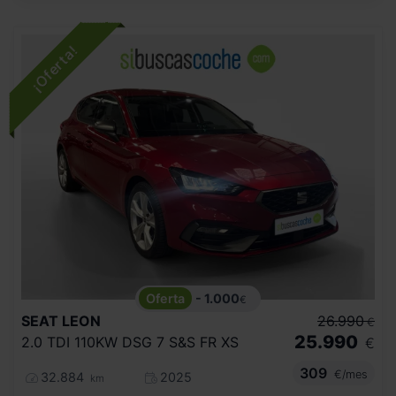
- 1.000
€
SEAT
LEON
26.990
€
25.990
2.0 TDI 110KW DSG 7 S&S FR XS
€
309
€/mes
32.884
2025
km