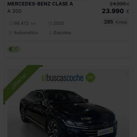
MERCEDES-BENZ
CLASE A
24.990
€
23.990
A 200
€
285
€/mes
98.472
2020
km
Automático
Gasolina
C