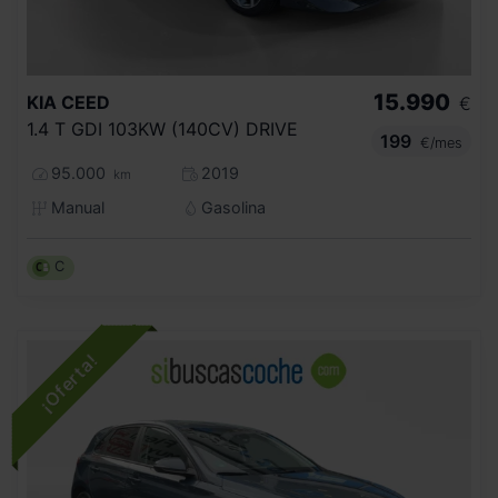
15.990
KIA
CEED
€
1.4 T GDI 103KW (140CV) DRIVE
199
€/mes
95.000
2019
km
Manual
Gasolina
C