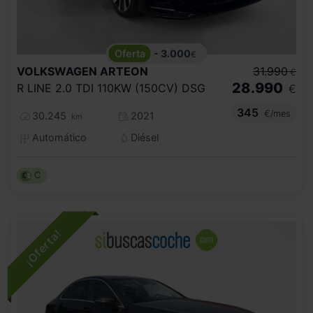
- 3.000
€
VOLKSWAGEN
ARTEON
31.990
€
28.990
R LINE 2.0 TDI 110KW (150CV) DSG
€
345
€/mes
30.245
2021
km
Automático
Diésel
C