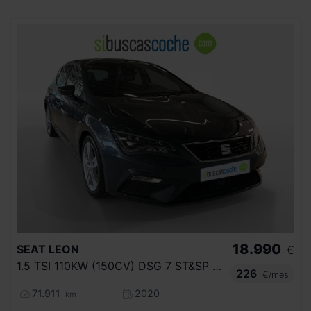
18.990
SEAT
LEON
€
1.5 TSI 110KW (150CV) DSG 7 ST&SP FR
226
€/mes
71.911
2020
km