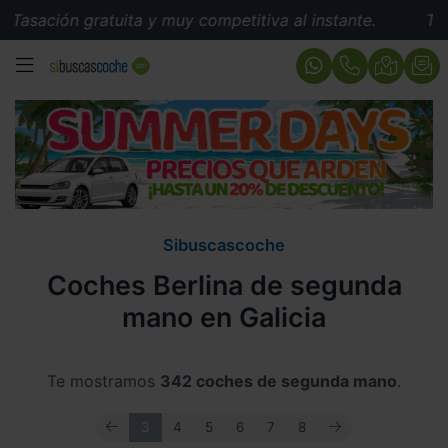
 gratuita y muy competitiva al instante.
Tasación grat
MENÚ
Sibuscascoche
Coches Berlina de segunda
mano en Galicia
Te mostramos
342 coches de segunda mano
.
ANTERIOR
SIGUIENTE
3
4
5
6
7
8