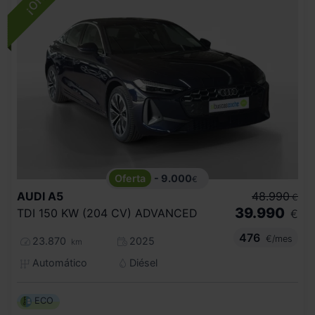
- 9.000
€
AUDI
A5
48.990
€
39.990
TDI 150 KW (204 CV) ADVANCED
€
476
€/mes
23.870
2025
km
Automático
Diésel
ECO