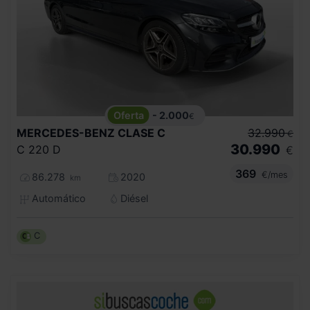
- 2.000
€
MERCEDES-BENZ
CLASE C
32.990
€
30.990
C 220 D
€
369
€/mes
86.278
2020
km
Automático
Diésel
C