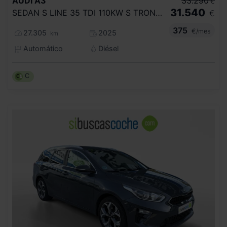
AUDI
A3
33.290
€
31.540
SEDAN S LINE 35 TDI 110KW S TRONIC
€
375
€/mes
27.305
2025
km
Automático
Diésel
C