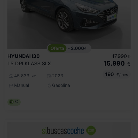
- 2.000
€
HYUNDAI
I30
17.990
€
15.990
1.5 DPI KLASS SLX
€
190
€/mes
45.833
2023
km
Manual
Gasolina
C