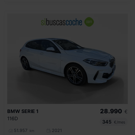
28.990
BMW
SERIE 1
€
116D
345
€/mes
51.957
2021
km