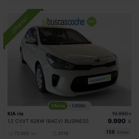
- 1.000
€
KIA
rio
10.990
€
9.990
1.2 CVVT 62KW (84CV) BUSINESS
€
158
€/mes
72.000
2018
km