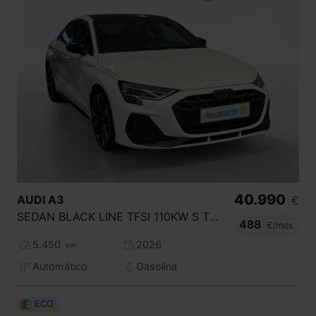
40.990
AUDI
A3
€
SEDAN BLACK LINE TFSI 110KW S TRONIC
488
€/mes
5.450
2026
km
Automático
Gasolina
ECO