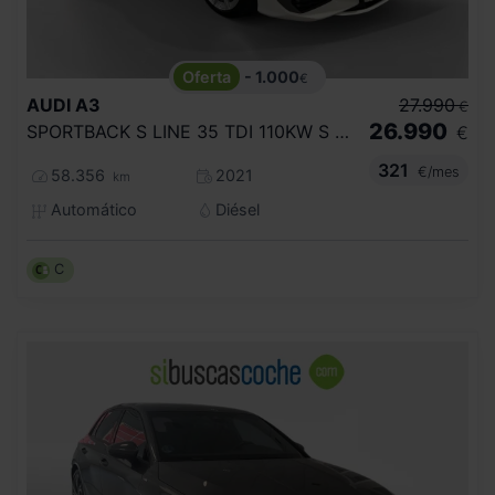
- 1.000
€
AUDI
A3
27.990
€
26.990
SPORTBACK S LINE 35 TDI 110KW S TRONIC
€
321
€/mes
58.356
2021
km
Automático
Diésel
C