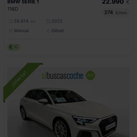
22.990
BMW
SERIE 1
€
116D
274
€/mes
56.814
2022
km
Manual
Diésel
C