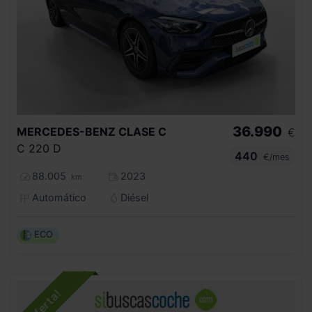
36.990
MERCEDES-BENZ
CLASE C
€
C 220 D
440
€/mes
88.005
2023
km
Automático
Diésel
ECO