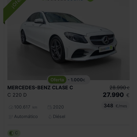
- 1.000
€
MERCEDES-BENZ
CLASE C
28.990
€
27.990
C 220 D
€
348
€/mes
100.617
2020
km
Automático
Diésel
C