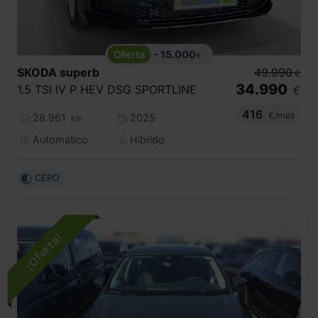
- 15.000
€
SKODA
superb
49.990
€
34.990
1.5 TSI IV P HEV DSG SPORTLINE
€
416
€/mes
28.961
2025
km
Automático
Híbrido
CERO