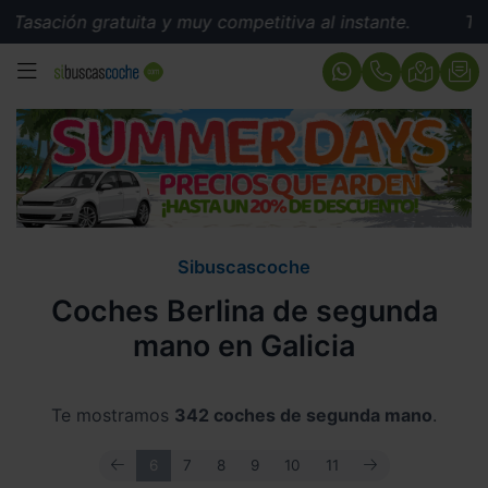
gratuita y muy competitiva al instante.
Tasación gratu
MENÚ
Sibuscascoche
Coches Berlina de segunda
mano en Galicia
Te mostramos
342 coches de segunda mano
.
ANTERIOR
SIGUIENTE
6
7
8
9
10
11