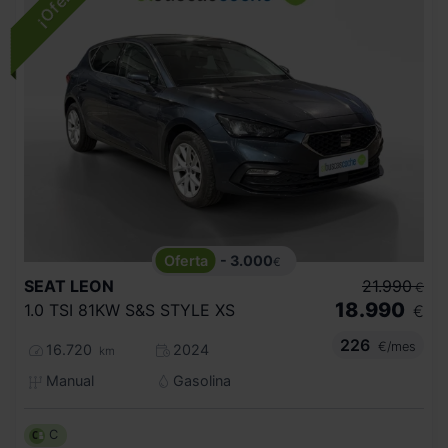
- 3.000
€
SEAT
LEON
21.990
€
18.990
1.0 TSI 81KW S&S STYLE XS
€
226
€/mes
16.720
2024
km
Manual
Gasolina
C