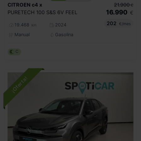
CITROEN
c4 x
21.900
€
16.990
PURETECH 100 S&S 6V FEEL
€
202
€/mes
19.468
2024
km
Manual
Gasolina
C