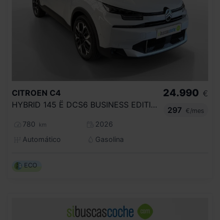
24.990
CITROEN
C4
€
HYBRID 145 Ë DCS6 BUSINESS EDITION
297
€/mes
780
2026
km
Automático
Gasolina
ECO