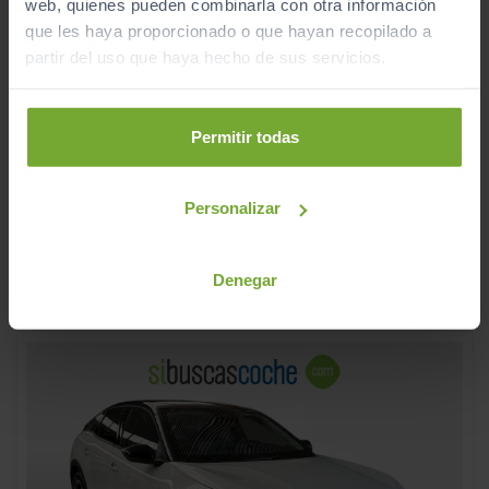
web, quienes pueden combinarla con otra información
que les haya proporcionado o que hayan recopilado a
partir del uso que haya hecho de sus servicios.
FORD
FOCUS
22.990
€
19.990
ST LINE X 1.5 ECOBLUE 85KW (115CV) AUTO
€
Permitir todas
238
€/mes
26.350
2025
km
Personalizar
Automático
Diésel
C
Denegar