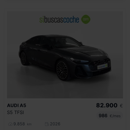
82.900
AUDI
A5
€
S5 TFSI
986
€/mes
9.858
2026
km