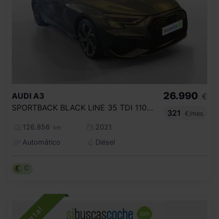
26.990
AUDI
A3
€
SPORTBACK BLACK LINE 35 TDI 110KW S TRON
321
€/mes
126.856
2021
km
Automático
Diésel
C