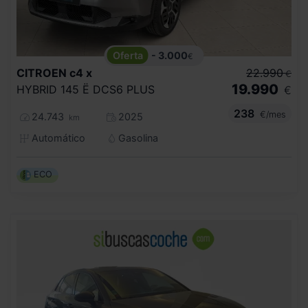
- 3.000
€
CITROEN
c4 x
22.990
€
19.990
HYBRID 145 Ë DCS6 PLUS
€
238
€/mes
24.743
2025
km
Automático
Gasolina
ECO