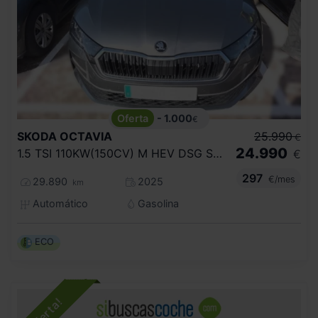
- 1.000
€
SKODA
OCTAVIA
25.990
€
24.990
1.5 TSI 110KW(150CV) M HEV DSG SELECTION
€
297
€/mes
29.890
2025
km
Automático
Gasolina
ECO