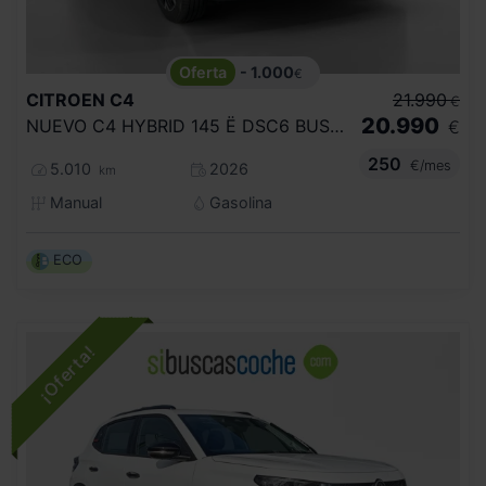
- 1.000
€
CITROEN
C4
21.990
€
20.990
NUEVO C4 HYBRID 145 Ë DSC6 BUSINESS EDITION
€
250
€/mes
5.010
2026
km
Manual
Gasolina
ECO