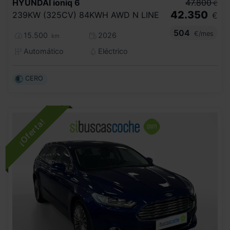
HYUNDAI
ioniq 6
47.800
€
42.350
239KW (325CV) 84KWH AWD N LINE
€
504
€/mes
15.500
2026
km
Automático
Eléctrico
CERO