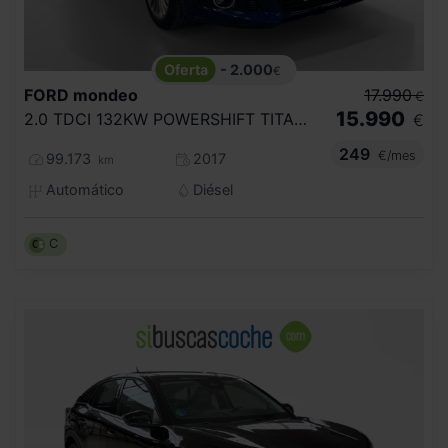
- 2.000
€
FORD
mondeo
17.990
€
15.990
2.0 TDCI 132KW POWERSHIFT TITANIUM
€
249
€/mes
99.173
2017
km
Automático
Diésel
C