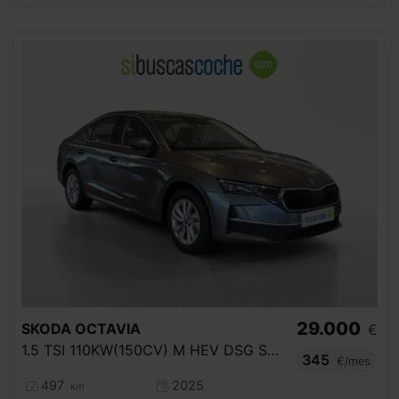
29.000
SKODA
OCTAVIA
€
1.5 TSI 110KW(150CV) M HEV DSG SELECTION
345
€/mes
497
2025
km