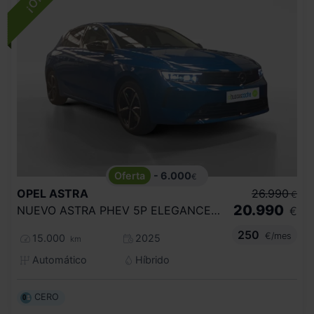
- 6.000
€
OPEL
ASTRA
26.990
€
20.990
NUEVO ASTRA PHEV 5P ELEGANCE 1.6T HYBRID AT8 S/S 180 HP (132KW)
€
250
€/mes
15.000
2025
km
Automático
Híbrido
CERO