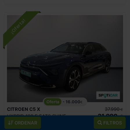
- 16.000
€
CITROEN
C5 X
37.990
€
21.990
HYBRID 180 E EAT8 SHINE
€
ORDENAR
FILTROS
262
€/mes
37.644
2024
km