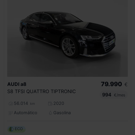
79.990
AUDI
a8
€
S8 TFSI QUATTRO TIPTRONIC
994
€/mes
56.014
2020
km
Automático
Gasolina
ECO