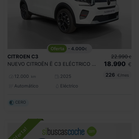
- 4.000
€
CITROEN
C3
22.990
€
18.990
NUEVO CITROËN Ë C3 ELÉCTRICO COMERCIAL
€
226
€/mes
12.000
2025
km
Automático
Eléctrico
CERO