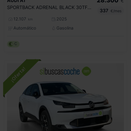
28.300
AUDI
A1
€
SPORTBACK ADRENAL BLACK 30TFSI 85KW S TR
337
€/mes
12.107
2025
km
Automático
Gasolina
C