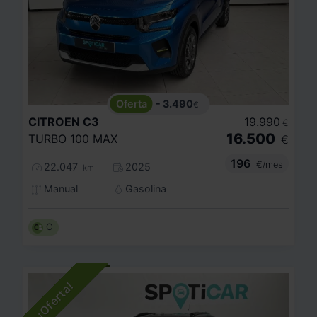
- 3.490
€
CITROEN
C3
19.990
€
16.500
TURBO 100 MAX
€
196
€/mes
22.047
2025
km
Manual
Gasolina
C