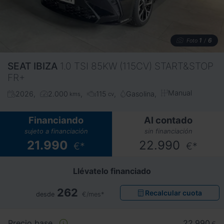
1
6
Foto
/
SEAT
IBIZA
1.0 TSI 85KW (115CV) START&STOP
FR+
Manual
2026
2.000
115
Gasolina
kms
cv
Financiando
Al contado
sujeto a financiación
sin financiación
21.990
22.990
€*
€*
Llévatelo financiado
262
Recalcular cuota
desde
€/mes*
Precio base
22.990
€