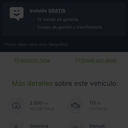
Incluído
GRATIS
12 meses de garantía
Costes de gestión y transferencia
* Precio válido salvo error tipográfico.
Imprimir ficha
Enviar por email
Más detalles
sobre este vehículo
2.000
115
km
cv
KILOMETRAJE
POTENCIA
Gasolina
Manual