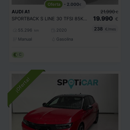
- 2.000
€
AUDI
A1
21.990
€
19.990
SPORTBACK S LINE 30 TFSI 85KW (116CV)
€
238
€/mes
55.296
2020
km
Manual
Gasolina
C