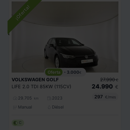
- 3.000
€
VOLKSWAGEN
GOLF
27.990
€
24.990
LIFE 2.0 TDI 85KW (115CV)
€
297
€/mes
29.705
2023
km
Manual
Diésel
C