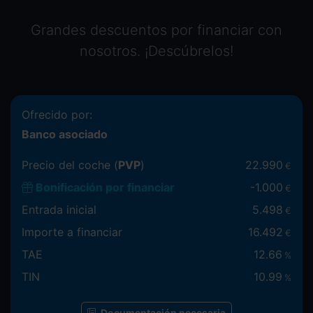
Grandes descuentos por financiar con
nosotros. ¡Descúbrelos!
Ofrecido por:
Banco asociado
Precio del coche (
PVP
)
22.990
€
Bonificación por financiar
-
1.000
€
Entrada inicial
5.498
€
Importe a financiar
16.492
€
TAE
12.66
%
TIN
10.99
%
Documentación necesaria