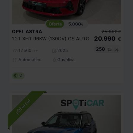
- 5.000
€
OPEL
ASTRA
25.990
€
20.990
1.2T XHT 96KW (130CV) GS AUTO
€
250
€/mes
17.560
2025
km
Automático
Gasolina
C