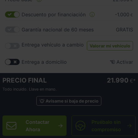
Descuento por financiación
-1.000
€
Garantía nacional de 60 meses
GRATIS
Entrega vehículo a cambio
Valorar mi vehículo
Entrega a domicilio
Activar
PRECIO FINAL
21.990
€
Todo incuido. Llave en mano.
Avísame si baja de precio
Contactar
Pruébalo sin
Ahora
compromiso