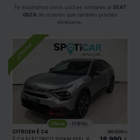
Te mostramos otros coches similares al
SEAT
IBIZA
de ocasión que también pueden
iteresarte.
- 17.910
€
CITROEN
Ë C4
36.900
€
18.990
Ë C4 ELÉCTRICO 100KW FEEL PACK
€