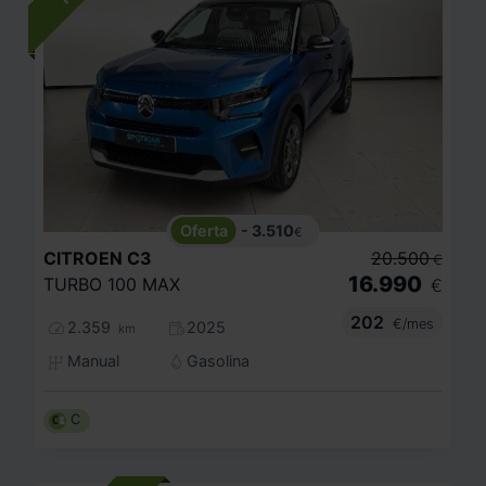
- 3.510
€
CITROEN
C3
20.500
€
16.990
TURBO 100 MAX
€
202
€/mes
2.359
2025
km
Manual
Gasolina
C