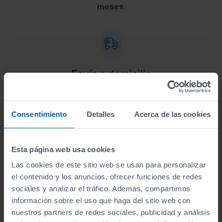
meses
.
Envío a domicilio
Sin desplazamientos,
te lo llevamos a casa
. Antes
de lo que crees, lo tendrás en tus manos.
Consentimiento
Detalles
Acerca de las cookies
Esta página web usa cookies
Las cookies de este sitio web se usan para personalizar
Aceptamos tu coche como parte del
el contenido y los anuncios, ofrecer funciones de redes
pago
sociales y analizar el tráfico. Además, compartimos
información sobre el uso que haga del sitio web con
Te ofrecemos las
tasaciones más competitivas
nuestros partners de redes sociales, publicidad y análisis