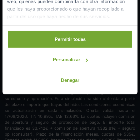
web, quienes pueden combinarla con otra información
Duración
que les haya proporcionado o que hayan recopilado a
partir del uso que haya hecho de sus servicios.
Permitir todas
Quiero esta cuota
535
€/mes
Personalizar
Denegar
Financiación lineal ofrecida por Sabadell, BBVA, CaixaBank,
ABANCA, Santander o Cetelem según campaña vigente, sometida a
su estudio y aprobación. Esta simulación ha sido obtenida a partir
del plazo e importe que hayas definido. Las condiciones económicas
se actualizarán en cada simulación. Oferta válida hasta el
17/08/2026. TIN
10,99
%. TAE
12,66
%. La cuotas incluyen comisión
de apertura y seguro de protección de pago. El importe total
financiado es
33.742
€ + comisión de apertura
1.332,81
€ + seguro
pp (consultar). Plazo de la financiación
meses.
cuotas de
535
€.