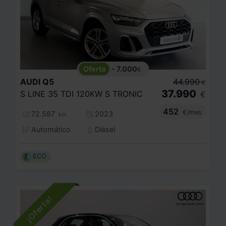
- 7.000
€
AUDI
Q5
44.990
€
37.990
S LINE 35 TDI 120KW S TRONIC
€
452
€/mes
72.587
2023
km
Automático
Diésel
ECO