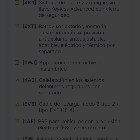
[4K6]
Sistema de cierre y arranque sin
llave Keyless Advanced con cierre
de seguridad
[6XT]
Retrovisor exterior, memoria,
ajuste automático, posición
antideslumbrante, ajustable,
abatible, eléctrico y térmico por
separado
[9WJ]
App-Connect con cable e
inalámbrico
[4A3]
Calefacción en los asientos
delanteros regulables por
separado
[EV3]
Cable de recarga modo 2 tipo 2 /
tipo E+F (10 A)
[1AE]
BRS para vehículos con propulsión
eléctrica (ESC y servofreno)
[6I6]
Asistente mantenimiento carril con