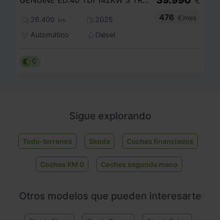
39.990
GENUINE ED.40 TDI 142KW S TRONIC QUATTRO
€
476
€/mes
26.400
2025
km
Automático
Diésel
C
Sigue explorando
Todo-terrenos
Skoda
Coches financiados
Coches KM 0
Coches segunda mano
Otros modelos que pueden interesarte