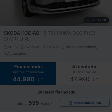
1
20
Foto
/
SKODA
KODIAQ
1.5 TSI 150KW DSG PHEV
SPORTLINE
2026
3.468
204
Híbrido enchufable
kms
cv
Automático
Financiando
Al contado
sujeto a financiación
sin financiación
44.990
47.990
€*
€*
Llévatelo financiado
535
Recalcular cuota
desde
€/mes*