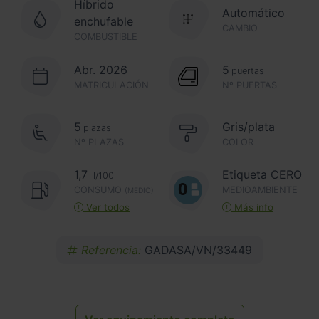
Híbrido
Automático
enchufable
CAMBIO
COMBUSTIBLE
Abr. 2026
5
puertas
MATRICULACIÓN
Nº PUERTAS
5
Gris/plata
plazas
Nº PLAZAS
COLOR
1,7
Etiqueta CERO
l/100
CONSUMO
MEDIOAMBIENTE
(MEDIO)
Ver todos
Más info
Referencia:
GADASA/VN/33449