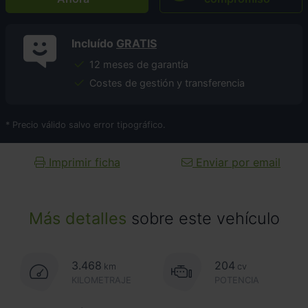
Incluído
GRATIS
12 meses de garantía
Costes de gestión y transferencia
* Precio válido salvo error tipográfico.
Imprimir ficha
Enviar por email
Más detalles
sobre este vehículo
3.468
204
km
cv
KILOMETRAJE
POTENCIA