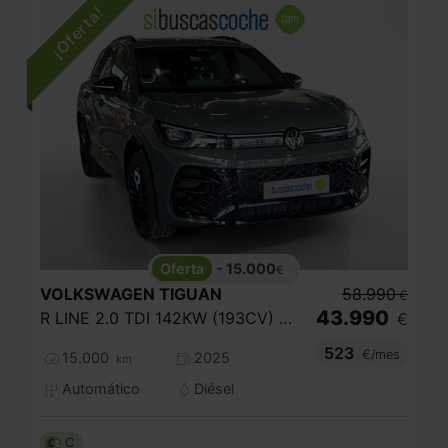
- 15.000
€
VOLKSWAGEN
TIGUAN
58.990
€
43.990
R LINE 2.0 TDI 142KW (193CV) DSG 4MOTION
€
523
€/mes
15.000
2025
km
Automático
Diésel
C