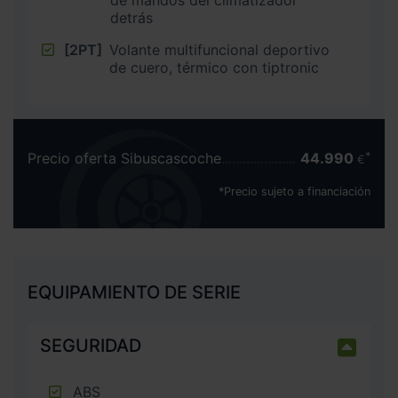
de mandos del climatizador
detrás
[2PT]
Volante multifuncional deportivo
de cuero, térmico con tiptronic
Precio oferta Sibuscascoche
44.990
€
*Precio sujeto a financiación
EQUIPAMIENTO DE SERIE
SEGURIDAD
ABS