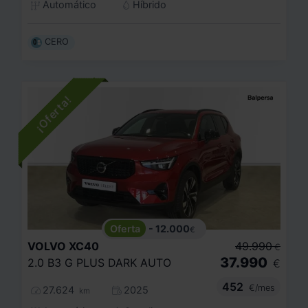
Automático
Híbrido
CERO
- 12.000
€
VOLVO
XC40
49.990
€
37.990
2.0 B3 G PLUS DARK AUTO
€
452
€/mes
27.624
2025
km