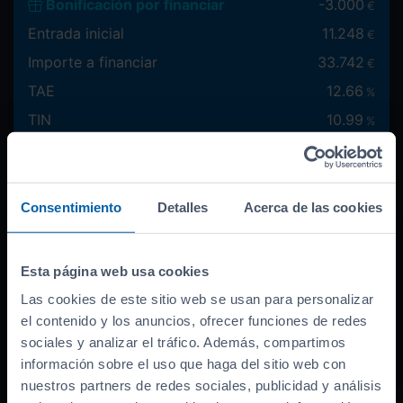
Bonificación por financiar
-
3.000
€
Entrada inicial
11.248
€
Importe a financiar
33.742
€
TAE
12.66
%
TIN
10.99
%
Documentación necesaria
Consentimiento
Detalles
Acerca de las cookies
Cantidad a financiar
33.742
€
Esta página web usa cookies
Entrada inicial
Las cookies de este sitio web se usan para personalizar
el contenido y los anuncios, ofrecer funciones de redes
sociales y analizar el tráfico. Además, compartimos
Máxima:
11.248
€
información sobre el uso que haga del sitio web con
nuestros partners de redes sociales, publicidad y análisis