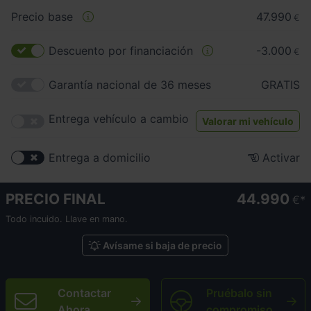
Precio base
47.990
€
Descuento por financiación
-3.000
€
Garantía nacional de 36 meses
GRATIS
Entrega vehículo a cambio
Valorar mi vehículo
Entrega a domicilio
Activar
PRECIO FINAL
44.990
€
Todo incuido. Llave en mano.
Avísame si baja de precio
Contactar
Pruébalo sin
Ahora
compromiso