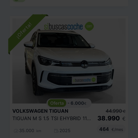
- 6.000
€
VOLKSWAGEN
TIGUAN
44.990
€
38.990
TIGUAN M S 1.5 TSI EHYBRID 110 KW (150 CV) / 85 KW (115 CV) AUTOM TICO DSG 6 VEL.
€
464
€/mes
35.000
2025
km