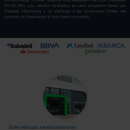
Entrada inicial:
11.248
€. Importe Total adeudado:
64.200
€ (intereses
29.125,19
€). Los cálculos facilitados en cada simulación tienen una
finalidad informativa y no sustituye a las condiciones finales del
contrato de financiación si este fuera concedido.
Este vehículo se encuentra en: