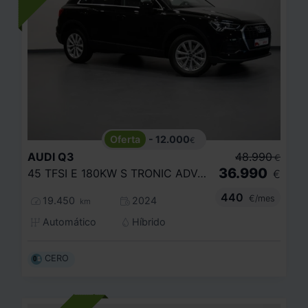
- 12.000
€
AUDI
Q3
48.990
€
36.990
45 TFSI E 180KW S TRONIC ADVANCED
€
440
€/mes
19.450
2024
km
Automático
Híbrido
CERO