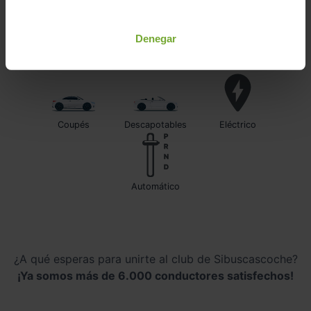
Todo-terrenos
Utilitarios
Berlinas
Denegar
Familiares
Monovolumenes
Furgonetas
Coupés
Descapotables
Eléctrico
automático
¿A qué esperas para unirte al club de Sibuscascoche?
¡Ya somos más de 6.000 conductores satisfechos!