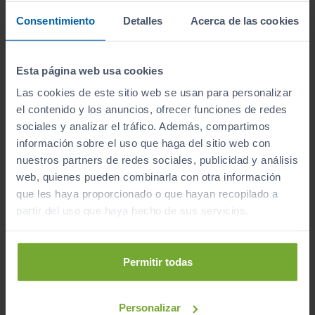
6.860
2026
Consentimiento
Detalles
Acerca de las cookies
km
Automático
Eléctrico
Esta página web usa cookies
CERO
Las cookies de este sitio web se usan para personalizar
el contenido y los anuncios, ofrecer funciones de redes
sociales y analizar el tráfico. Además, compartimos
Mostrando del
1 al 5
de 5 coches de segunda mano.
información sobre el uso que haga del sitio web con
nuestros partners de redes sociales, publicidad y análisis
web, quienes pueden combinarla con otra información
que les haya proporcionado o que hayan recopilado a
partir del uso que haya hecho de sus servicios.
Encuentra tu vehículo
por tipo
Permitir todas
Personalizar