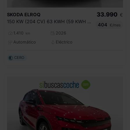
33.990
SKODA
ELROQ
€
150 KW (204 CV) 63 KWH (59 KWH NETA)
404
€/mes
1.410
2026
km
Automático
Eléctrico
CERO