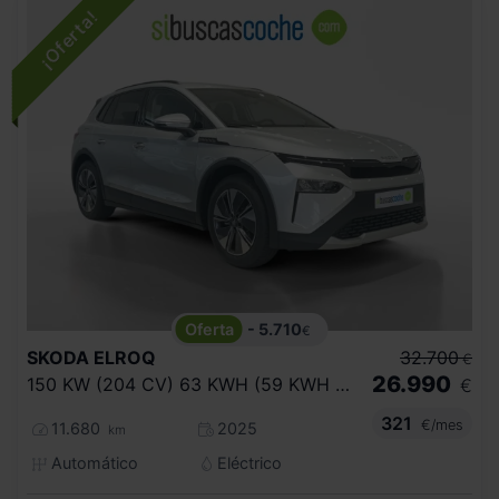
- 5.710
€
SKODA
ELROQ
32.700
€
26.990
150 KW (204 CV) 63 KWH (59 KWH NETA)
€
321
€/mes
11.680
2025
km
Automático
Eléctrico