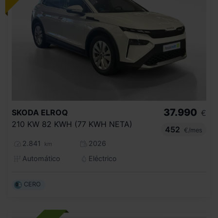
37.990
SKODA
ELROQ
€
210 KW 82 KWH (77 KWH NETA)
452
€/mes
2.841
2026
km
Automático
Eléctrico
CERO