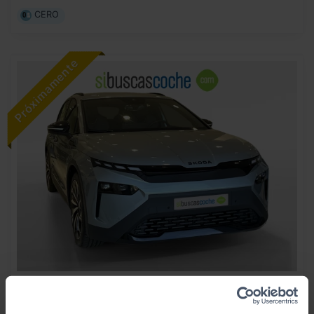
CERO
40.990
SKODA
ELROQ
€
210 KW 82 KWH (77 KWH NETA) SPORTLINE
488
€/mes