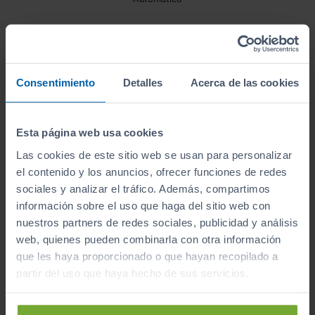
¿A qué esperas para unirte al club de Sibuscascoche?
Consentimiento
Detalles
Acerca de las cookies
¡Ya somos más de 6.000 conductores satisfechos!
Esta página web usa cookies
Inicio
Coches de Segunda Mano
Skoda
Superb
Las cookies de este sitio web se usan para personalizar
el contenido y los anuncios, ofrecer funciones de redes
sociales y analizar el tráfico. Además, compartimos
información sobre el uso que haga del sitio web con
Apúntate y caza las ofertas
nuestros partners de redes sociales, publicidad y análisis
Apúntate a nuestro boletín y serás el primero en
web, quienes pueden combinarla con otra información
recibir las nuevas entradas y ofertas.
que les haya proporcionado o que hayan recopilado a
Correo electrónico
partir del uso que haya hecho de sus servicios.