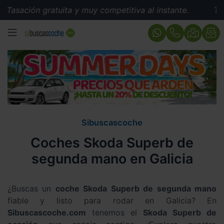
Tasación gratuita y muy competitiva al instante.
Tasac
MENÚ
Sibuscascoche
Coches Skoda Superb de
segunda mano en Galicia
¿Buscas un
coche Skoda Superb de segunda mano
fiable y listo para rodar en Galicia? En
Sibuscascoche.com
tenemos el
Skoda Superb de