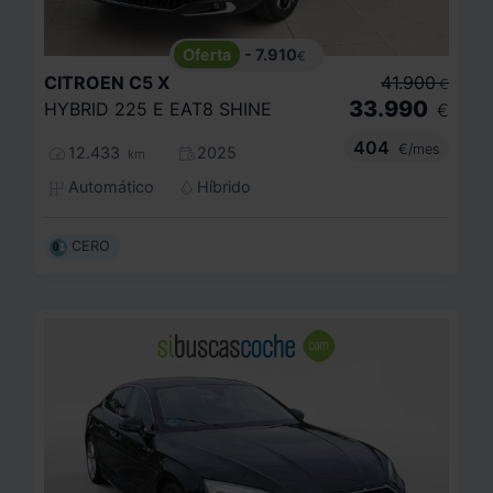
- 7.910
€
CITROEN
C5 X
41.900
€
33.990
HYBRID 225 E EAT8 SHINE
€
404
€/mes
12.433
2025
km
Automático
Híbrido
CERO