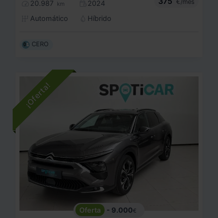
375
€/mes
20.987
2024
km
Automático
Híbrido
CERO
- 9.000
€