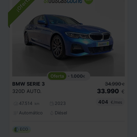
- 1.000
€
BMW
SERIE 3
34.990
€
33.990
320D AUTO.
€
404
€/mes
47.514
2023
km
Automático
Diésel
ECO