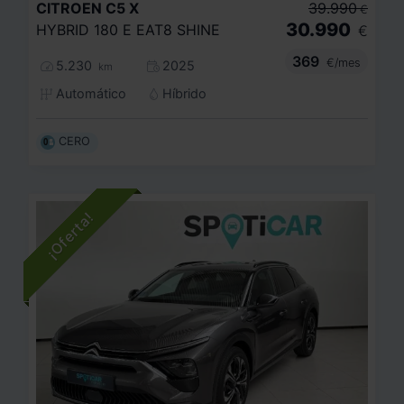
CITROEN
C5 X
39.990
€
30.990
HYBRID 180 E EAT8 SHINE
€
369
€/mes
5.230
2025
km
Automático
Híbrido
CERO