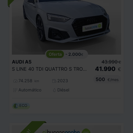
- 2.000
€
AUDI
A5
43.990
€
41.990
S LINE 40 TDI QUATTRO S TRONIC SPORTBACK
€
500
€/mes
74.258
2023
km
Automático
Diésel
ECO