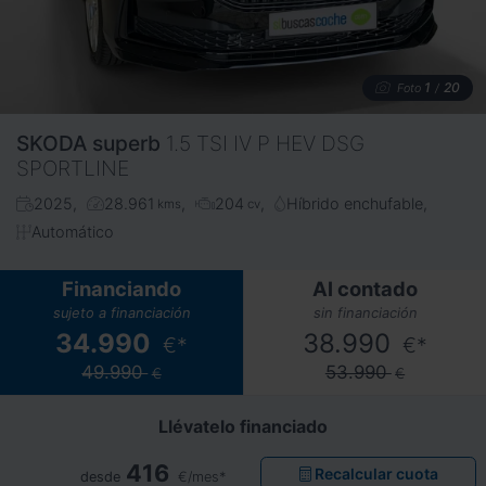
1
20
Foto
/
SKODA
superb
1.5 TSI IV P HEV DSG
SPORTLINE
2025
28.961
204
Híbrido enchufable
kms
cv
Automático
Financiando
Al contado
sujeto a financiación
sin financiación
34.990
38.990
€*
€*
49.990
53.990
€
€
Llévatelo financiado
416
Recalcular cuota
desde
€/mes*