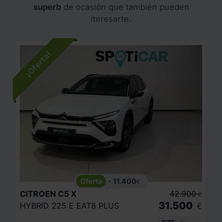
superb
de ocasión que también pueden
iteresarte.
- 11.400
€
CITROEN
C5 X
42.900
€
31.500
HYBRID 225 E EAT8 PLUS
€