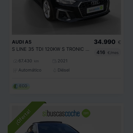
34.990
AUDI
A5
€
S LINE 35 TDI 120KW S TRONIC SPORTBACK
416
€/mes
67.430
2021
km
Automático
Diésel
ECO