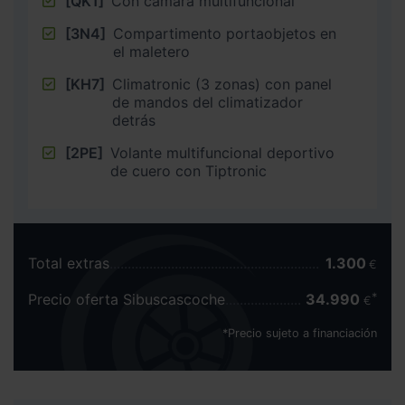
[QK1]
Con cámara multifuncional
[3N4]
Compartimento portaobjetos en
el maletero
[KH7]
Climatronic (3 zonas) con panel
de mandos del climatizador
detrás
[2PE]
Volante multifuncional deportivo
de cuero con Tiptronic
Total extras
1.300
€
Precio oferta Sibuscascoche
34.990
€
*Precio sujeto a financiación