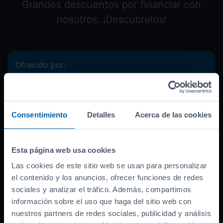
Grandes descuentos por financiar con
nosotros. ¡Descúbrelos!
Ofrecido por:
Banco asociado
Precio del coche (
PVP
)
38.990
€
Consentimiento
Detalles
Acerca de las cookies
Bonificación por financiar
-
4.000
€
Entrada inicial
8.748
€
Importe a financiar
26.242
€
Esta página web usa cookies
TAE
12.66
Las cookies de este sitio web se usan para personalizar
%
el contenido y los anuncios, ofrecer funciones de redes
TIN
10.99
%
sociales y analizar el tráfico. Además, compartimos
información sobre el uso que haga del sitio web con
Documentación necesaria
nuestros partners de redes sociales, publicidad y análisis