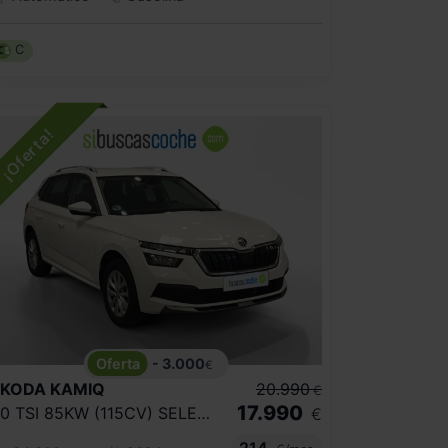
C
- 3.000
€
SKODA
KAMIQ
20.990
€
17.990
1.0 TSI 85KW (115CV) SELECTION
€
214