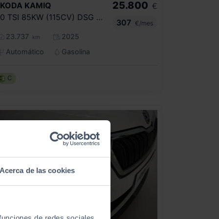
25.800
SKODA
KAMIQ
€
1.0 TSI 85KW (115CV) DSG SELECTION
307
€/mes
23.737
2025
km
Automático
Gasolina
C
Acerca de las cookies
 funciones de redes sociales