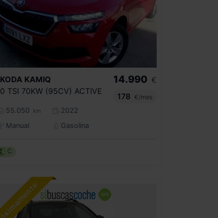
14.990
SKODA
KAMIQ
€
.0 TSI 70KW (95CV) ACTIVE
178
€/mes
55.050
2022
km
Manual
Gasolina
C