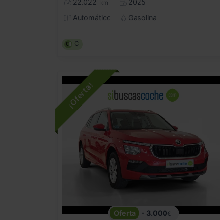
22.022
2025
km
Automático
Gasolina
C
- 3.000
€