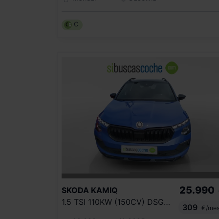
C
25.990
SKODA
KAMIQ
1.5 TSI 110KW (150CV) DSG MONTE CARLO
309
€/me