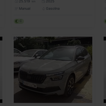
25.519
2025
km
Manual
Gasolina
C