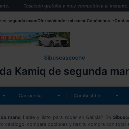
Tasación gratuita y muy competitiva al instante.
Entrega en 72 horas en cualquier punto de España.
hes segunda mano
Ofertas
Vender mi coche
Conócenos
Contac
Más de 1.000 coches en stock.
Más de 5.000 conductores satisfechos.
Buscamos el coche que tu quieras.
Nos ocupamos de todos los trámites.
Sibuscascoche
Recogemos tu coche en cualquier parte de España.
da Kamiq de segunda mano
Compramos tu coche. Pago inmediato.
Tasación gratuita y muy competitiva al instante.
nda mano
fiable y listo para rodar en Galicia? En
Sibusc
ro catálogo, compara opciones y haz tu compra con total 