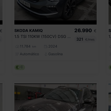
26.990
SKODA
KAMIQ
€
€
1.5 TSI 110KW (150CV) DSG MONTE CARLO
321
s
€/mes
11.784
2024
km
Automático
Gasolina
C