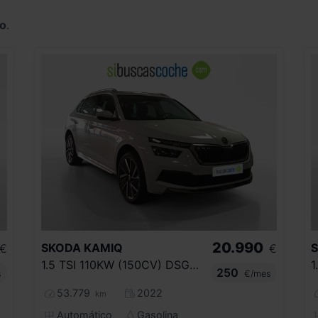
o
.
20.990
SKODA
KAMIQ
€
€
1.5 TSI 110KW (150CV) DSG STYLE
250
s
€/mes
53.779
2022
km
Automático
Gasolina