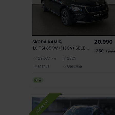
20.990
SKODA
KAMIQ
1.0 TSI 85KW (115CV) SELECTION
250
€/me
29.577
2025
km
Manual
Gasolina
C