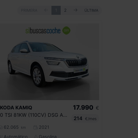
ANTERIOR
SIGUIENTE
PRIMERA
1
2
ÚLTIMA
PRIMERA
ÚLTIMA
17.990
SKODA
KAMIQ
€
1.0 TSI 81KW (110CV) DSG AMBITION
214
€/mes
62.065
2021
km
Automático
Gasolina