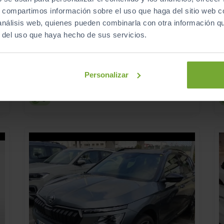
s, compartimos información sobre el uso que haga del sitio web 
 análisis web, quienes pueden combinarla con otra información q
25.950
SKODA
KAMIQ
€
€
r del uso que haya hecho de sus servicios.
1.0 TSI 85KW (115CV) PLUS
309
s
€/mes
25
2026
km
Manual
Gasolina
Personalizar
C