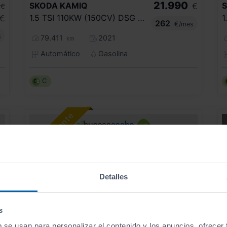
21.990
SKODA
KAMIQ
€
€
1.5 TSI 110KW (150CV) DSG MONTECARLO
€
262
€/mes
s
79.411
2021
km
Automático
Gasolina
C
Detalles
s
b se usan para personalizar el contenido y los anuncios, ofrecer