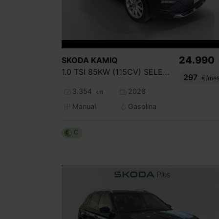
24.990
SKODA
KAMIQ
1.0 TSI 85KW (115CV) SELECTION
297
€/me
3.354
2026
km
Manual
Gasolina
C