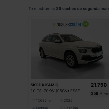
Te mostramos
36 coches de segunda man
21.750
SKODA
KAMIQ
1.0 TSI 70KW (95CV) ESSENCE
259
€/me
17.685
2025
km
Manual
Gasolina