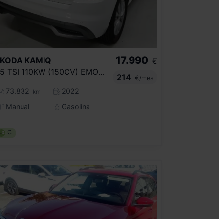
17.990
SKODA
KAMIQ
€
1.5 TSI 110KW (150CV) EMOTION
214
€/mes
73.832
2022
km
Manual
Gasolina
C