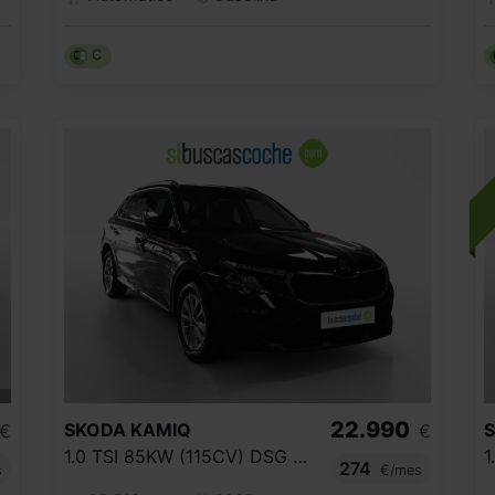
C
22.990
SKODA
KAMIQ
€
€
1.0 TSI 85KW (115CV) DSG SELECTION
274
s
€/mes