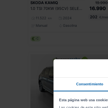
SKODA
KAMIQ
19.990
16.990
1.0 TSI 70KW (95CV) SELECTION
202
€/me
11.522
2024
km
Manual
Gasolina
C
Consentimiento
Esta página web usa cookie
Las cookies de este sitio we