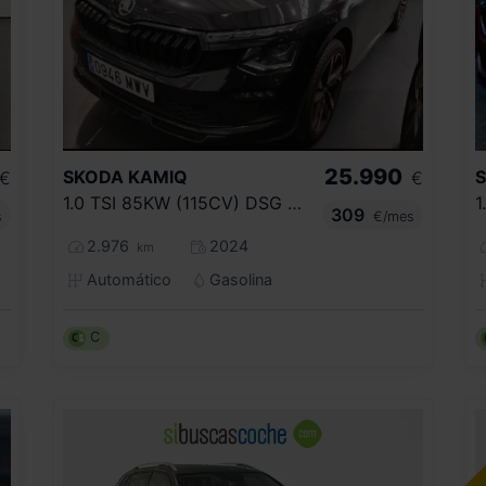
25.990
SKODA
KAMIQ
€
€
1.0 TSI 85KW (115CV) DSG MONTE CARLO
1
309
s
€/mes
2.976
2024
km
Automático
Gasolina
C