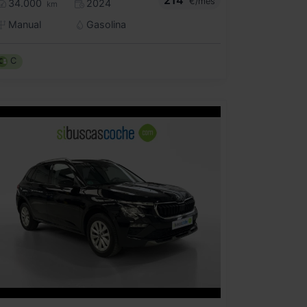
€/mes
34.000
2024
km
Manual
Gasolina
C