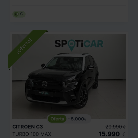
C
- 5.000
€
CITROEN
C3
20.990
€
15.990
TURBO 100 MAX
€