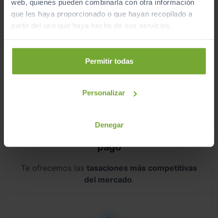
web, quienes pueden combinarla con otra información
que les haya proporcionado o que hayan recopilado a
partir del uso que haya hecho de sus servicios.
Envío a domicilio
Sin desplazamientos,
te lo llevamos a casa
. Antes
Permitir todas
de lo que crees, lo tendrás en tus manos.
Personalizar
Denegar
Aceptamos tu coche como parte del
pago
Te ofrecemos las
tasaciones más competitivas
del mercado
.