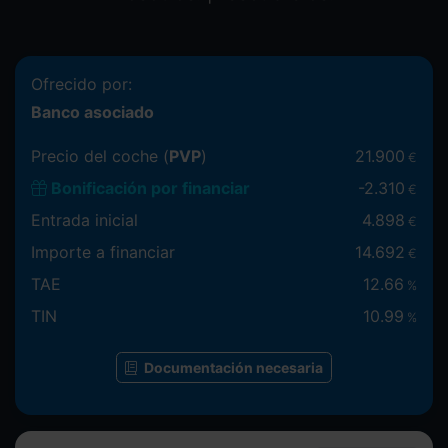
Ofrecido por:
Banco asociado
Precio del coche (
PVP
)
21.900
€
Bonificación por financiar
-
2.310
€
Entrada inicial
4.898
€
Importe a financiar
14.692
€
TAE
12.66
%
TIN
10.99
%
Documentación necesaria