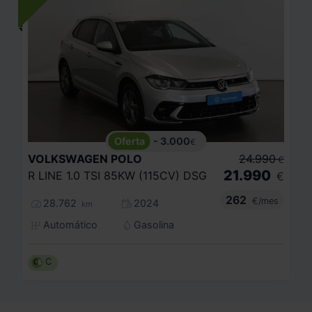
- 3.000
€
VOLKSWAGEN
POLO
24.990
€
21.990
R LINE 1.0 TSI 85KW (115CV) DSG
€
262
€/mes
28.762
2024
km
Automático
Gasolina
C