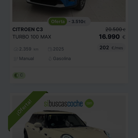
- 3.510
€
CITROEN
C3
20.500
€
16.990
TURBO 100 MAX
€
202
€/mes
2.359
2025
km
Manual
Gasolina
C