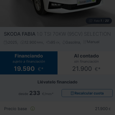
1
20
Foto
/
SKODA
FABIA
1.0 TSI 70KW (95CV) SELECTION
Manual
2025
12.900
95
Gasolina
kms
cv
Financiando
Al contado
sujeto a financiación
sin financiación
19.590
21.900
€*
€*
Llévatelo financiado
233
Recalcular cuota
desde
€/mes*
Precio base
21.900
€