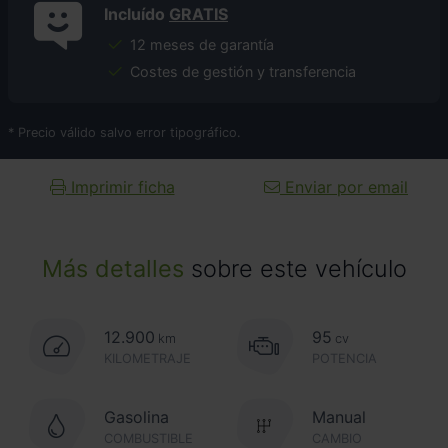
Incluído
GRATIS
12 meses de garantía
Costes de gestión y transferencia
* Precio válido salvo error tipográfico.
Imprimir ficha
Enviar por email
Más detalles
sobre este vehículo
12.900
95
km
cv
KILOMETRAJE
POTENCIA
Gasolina
Manual
COMBUSTIBLE
CAMBIO