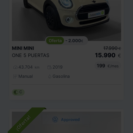
- 2.000
€
MINI
MINI
17.990
€
15.990
ONE 5 PUERTAS
€
199
€/mes
43.704
2019
km
Manual
Gasolina
C