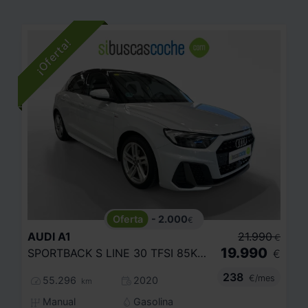
- 2.000
€
AUDI
A1
21.990
€
19.990
SPORTBACK S LINE 30 TFSI 85KW (116CV)
€
238
€/mes
55.296
2020
km
Manual
Gasolina