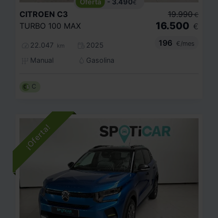
- 3.490
€
CITROEN
C3
19.990
€
16.500
TURBO 100 MAX
€
196
€/mes
22.047
2025
km
Manual
Gasolina
C