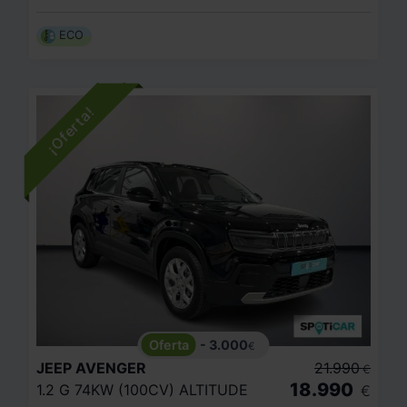
ECO
- 3.000
€
JEEP
AVENGER
21.990
€
18.990
1.2 G 74KW (100CV) ALTITUDE
€