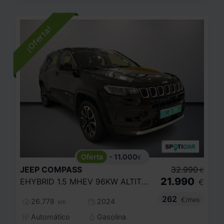
- 11.000
€
JEEP
COMPASS
32.990
€
21.990
EHYBRID 1.5 MHEV 96KW ALTITUDE DCT
€
262
€/mes
26.778
2024
km
Automático
Gasolina