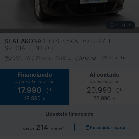
1
9
Foto
/
SEAT
ARONA
1.0 TSI 85KW DSG STYLE
SPECIAL EDITION
Automático
2025
10.721
115
Gasolina
kms
cv
Financiando
Al contado
sujeto a financiación
sin financiación
17.990
20.990
€*
€*
19.990
22.990
€
€
Llévatelo financiado
214
Recalcular cuota
desde
€/mes*