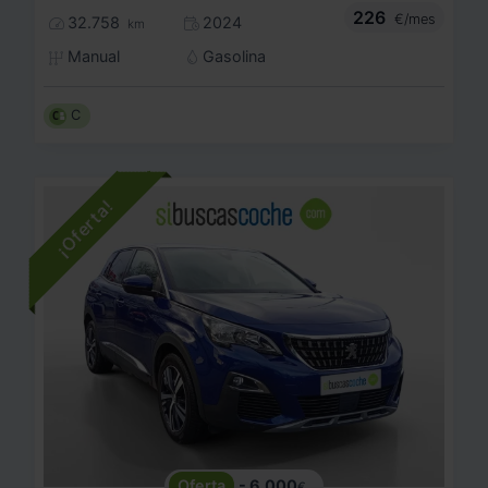
226
€/mes
32.758
2024
km
Manual
Gasolina
C
- 6.000
€