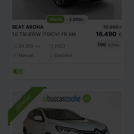
- 3.500
€
SEAT
ARONA
19.990
€
16.490
1.0 TSI 81KW (110CV) FR XM
€
196
€/mes
29.303
2023
km
Manual
Gasolina
C