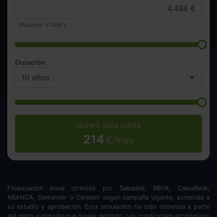
Máxima:
4.498
€
Duración
Quiero esta cuota
214
€/mes
Financiación lineal ofrecida por Sabadell, BBVA, CaixaBank,
ABANCA, Santander o Cetelem según campaña vigente, sometida a
su estudio y aprobación. Esta simulación ha sido obtenida a partir
del plazo e importe que hayas definido. Las condiciones económicas