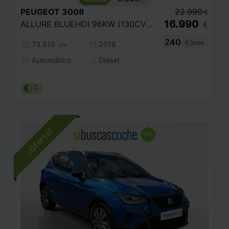
PEUGEOT
3008
22.990
€
16.990
ALLURE BLUEHDI 96KW (130CV) S
€
240
€/mes
73.819
2018
km
Automático
Diésel
C