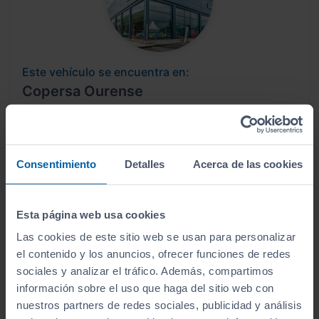
Este vehículo se encuentra en:
Copersa Ourense
Ver localización y horarios
Ver vehículos del concesionario
Consentimiento
Detalles
Acerca de las cookies
¿Estás lejos o no puedes desplazarte?
Esta página web usa cookies
Las cookies de este sitio web se usan para personalizar
Pruébalo en cualquiera de nuestras
el contenido y los anuncios, ofrecer funciones de redes
instalaciones (
Ver instalaciones
)
sociales y analizar el tráfico. Además, compartimos
Te lo entregamos en tu casa, en cualquier
información sobre el uso que haga del sitio web con
punto de la península. Consulta a nuestros
nuestros partners de redes sociales, publicidad y análisis