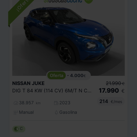
- 4.000
€
NISSAN
JUKE
21.990
€
17.990
DIG T 84 KW (114 CV) 6M/T N CONNECTA
€
214
€/mes
38.957
2023
km
Manual
Gasolina
C