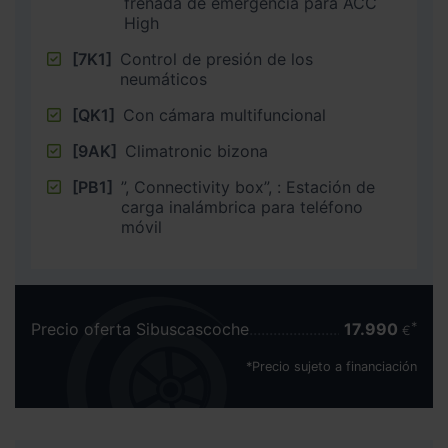
frenada de emergencia para ACC
High
[7K1]
Control de presión de los
neumáticos
[QK1]
Con cámara multifuncional
[9AK]
Climatronic bizona
[PB1]
”, Connectivity box”, : Estación de
carga inalámbrica para teléfono
móvil
Precio oferta Sibuscascoche
17.990
€
*Precio sujeto a financiación