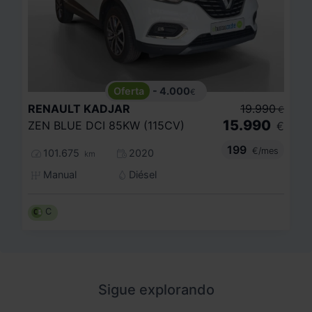
- 4.000
€
RENAULT
KADJAR
19.990
€
15.990
ZEN BLUE DCI 85KW (115CV)
€
199
€/mes
101.675
2020
km
Manual
Diésel
C
Sigue explorando