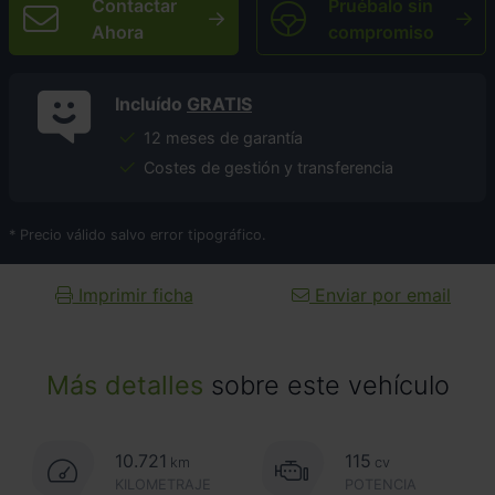
Contactar
Pruébalo sin
Ahora
compromiso
Incluído
GRATIS
12 meses de garantía
Costes de gestión y transferencia
* Precio válido salvo error tipográfico.
Imprimir ficha
Enviar por email
Más detalles
sobre este vehículo
10.721
115
km
cv
KILOMETRAJE
POTENCIA