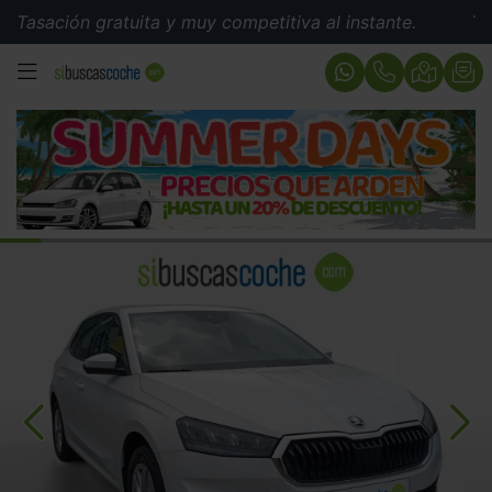
ión gratuita y muy competitiva al instante.
Tasación g
MENÚ