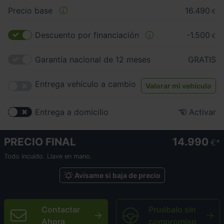
Precio base
16.490
€
Descuento por financiación
-1.500
€
Garantía nacional de 12 meses
GRATIS
Entrega vehículo a cambio
Valorar mi vehículo
Entrega a domicilio
Activar
PRECIO FINAL
14.990
€
Todo incuido. Llave en mano.
Avísame si baja de precio
Contactar
Pruébalo sin
Ahora
compromiso