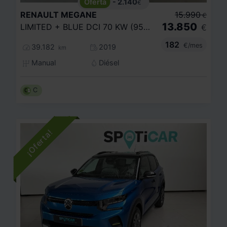
- 2.140
€
RENAULT
MEGANE
15.990
€
13.850
LIMITED + BLUE DCI 70 KW (95CV) SS
€
182
€/mes
39.182
2019
km
Manual
Diésel
C