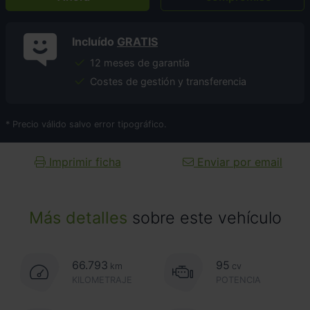
Incluído
GRATIS
12 meses de garantía
Costes de gestión y transferencia
* Precio válido salvo error tipográfico.
Imprimir ficha
Enviar por email
Más detalles
sobre este vehículo
66.793
95
km
cv
KILOMETRAJE
POTENCIA