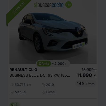
- 2.000
€
RENAULT
CLIO
13.990
€
11.990
BUSINESS BLUE DCI 63 KW (85CV)
€
149
€/mes
53.716
2019
km
Manual
Diésel
C