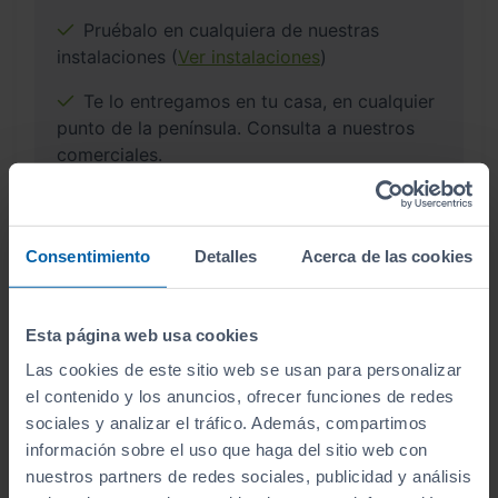
Pruébalo en cualquiera de nuestras
instalaciones (
Ver instalaciones
)
Te lo entregamos en tu casa, en cualquier
punto de la península. Consulta a nuestros
comerciales.
Consentimiento
Detalles
Acerca de las cookies
¿Por qué comprar en Sibuscascoche?
Compra tu coche con confianza
Esta página web usa cookies
Las cookies de este sitio web se usan para personalizar
el contenido y los anuncios, ofrecer funciones de redes
sociales y analizar el tráfico. Además, compartimos
información sobre el uso que haga del sitio web con
Vehículos revisados
nuestros partners de redes sociales, publicidad y análisis