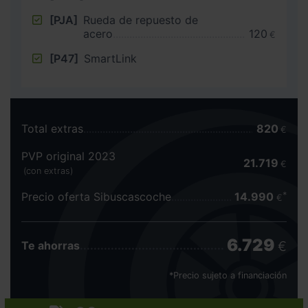
[PJA]
Rueda de repuesto de
acero
120
€
[P47]
SmartLink
Total extras
820
€
PVP original 2023
21.719
€
(con extras)
Precio oferta Sibuscascoche
14.990
€
6.729
€
Te ahorras
*Precio sujeto a financiación