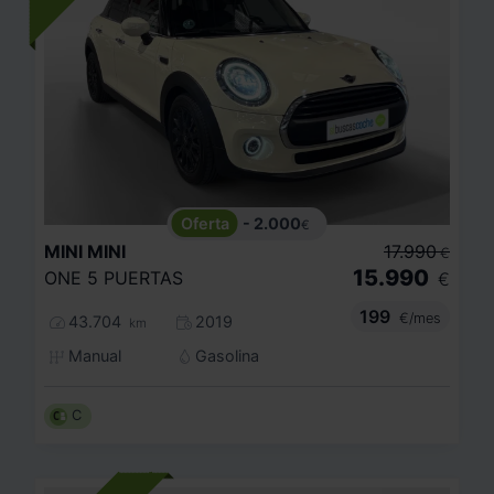
- 2.000
€
MINI
MINI
17.990
€
15.990
ONE 5 PUERTAS
€
199
€/mes
43.704
2019
km
Manual
Gasolina
C