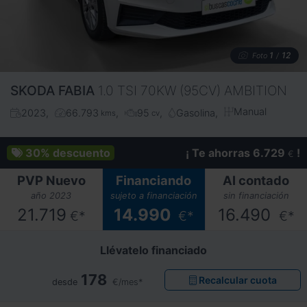
1
12
Foto
/
SKODA
FABIA
1.0 TSI 70KW (95CV) AMBITION
Manual
2023
66.793
95
Gasolina
kms
cv
30%
descuento
¡ Te ahorras 6.729
!
€
PVP Nuevo
Financiando
Al contado
año 2023
sujeto a financiación
sin financiación
21.719
14.990
16.490
€*
€*
€*
Llévatelo financiado
178
Recalcular cuota
desde
€/mes*