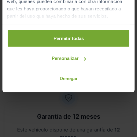
web, quienes pueden combinarla con otra información
Revisión de
250 puntos revisados
por nuestro
que les haya proporcionado o que hayan recopilado a
equipo de profesionales.
partir del uso que haya hecho de sus servicios.
Permitir todas
Kilometraje garantizado
Personalizar
Somos transparentes. Compra tu coche con
certificado de kilómetros
reales.
Denegar
Garantía de 12 meses
Este vehículo dispone de una garantía de
12
meses
.