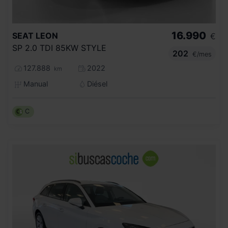
16.990
SEAT
LEON
€
SP 2.0 TDI 85KW STYLE
202
€/mes
127.888
2022
km
Manual
Diésel
C