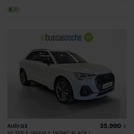
C
35.990
AUDI
Q3
€
45 TFSI E 180KW S TRONIC BLACK LINE