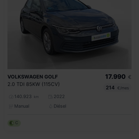
17.990
VOLKSWAGEN
GOLF
€
2.0 TDI 85KW (115CV)
214
€/mes
140.923
2022
km
Manual
Diésel
C