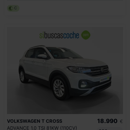
C
18.990
VOLKSWAGEN
T CROSS
€
ADVANCE 1.0 TSI 81KW (110CV)