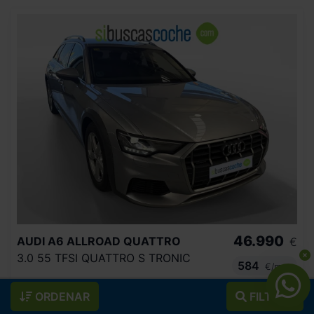
46.990
AUDI
A6 ALLROAD QUATTRO
€
3.0 55 TFSI QUATTRO S TRONIC
584
€/mes
79.202
2020
km
ORDENAR
FILTROS
Automático
Gasolina