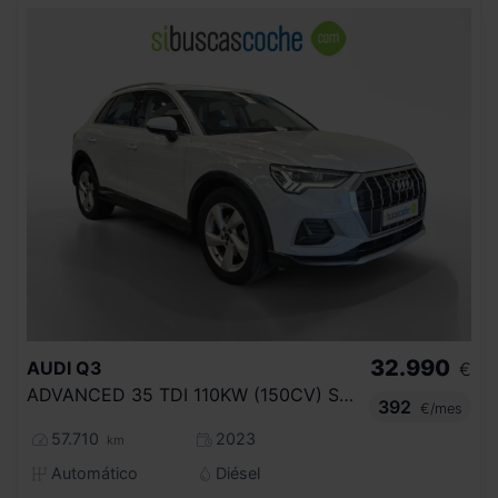
32.990
AUDI
Q3
€
ADVANCED 35 TDI 110KW (150CV) S TRONIC
392
€/mes
57.710
2023
km
Automático
Diésel