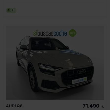
C
71.490
AUDI
Q8
€