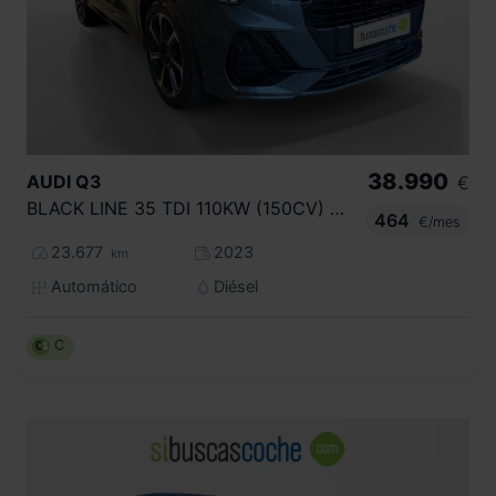
38.990
AUDI
Q3
€
BLACK LINE 35 TDI 110KW (150CV) S TRONIC
464
€/mes
23.677
2023
km
Automático
Diésel
C