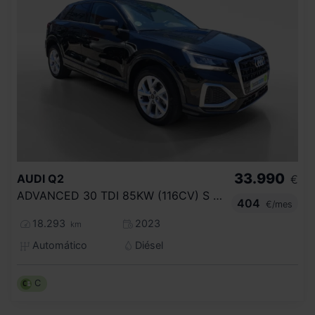
33.990
AUDI
Q2
€
ADVANCED 30 TDI 85KW (116CV) S TRONIC
404
€/mes
18.293
2023
km
Automático
Diésel
C