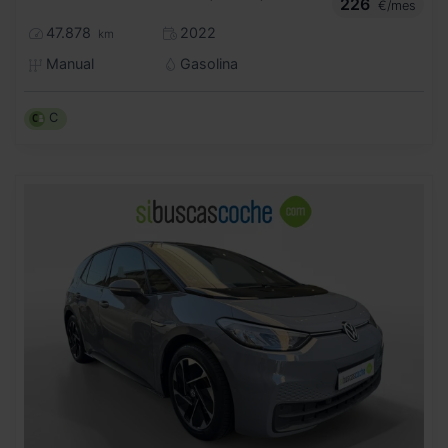
226
€/mes
47.878
2022
km
Manual
Gasolina
C