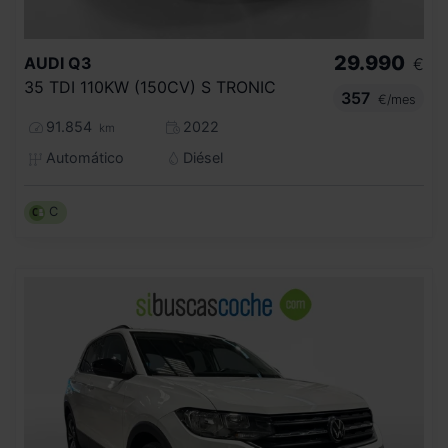
29.990
AUDI
Q3
€
35 TDI 110KW (150CV) S TRONIC
357
€/mes
91.854
2022
km
Automático
Diésel
C