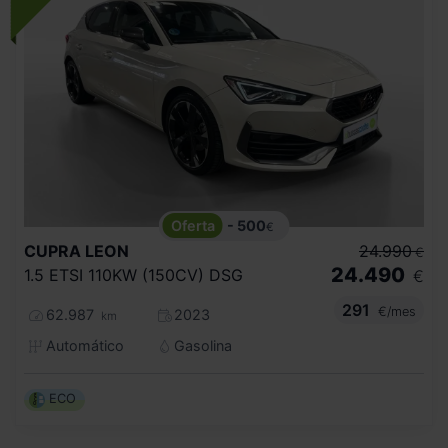
- 500
€
CUPRA
LEON
24.990
€
24.490
1.5 ETSI 110KW (150CV) DSG
€
291
€/mes
62.987
2023
km
Automático
Gasolina
ECO