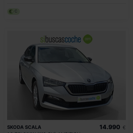
C
14.990
SKODA
SCALA
€