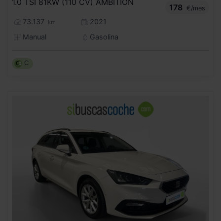
1.0 TSI 81KW (110 CV) AMBITION
178
€/mes
73.137
2021
km
Manual
Gasolina
C