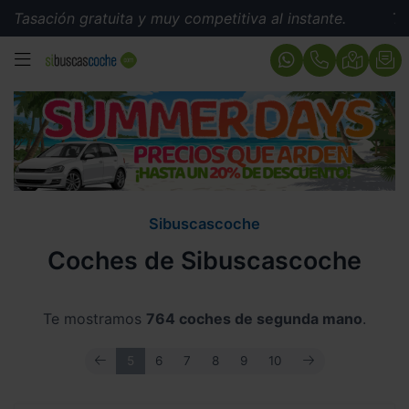
 gratuita y muy competitiva al instante.
Tasación grat
MENÚ
Sibuscascoche
Coches de Sibuscascoche
Te mostramos
764 coches de segunda mano
.
ANTERIOR
SIGUIENTE
5
6
7
8
9
10