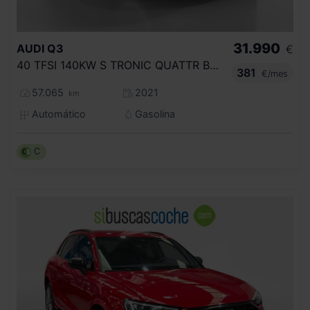
31.990
AUDI
Q3
€
40 TFSI 140KW S TRONIC QUATTR BLACK LINE
381
€/mes
57.065
2021
km
Automático
Gasolina
C