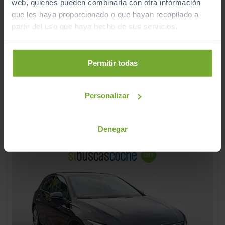
web, quienes pueden combinarla con otra información
que les haya proporcionado o que hayan recopilado a
partir del uso que haya hecho de sus servicios.
66.990
BMW
SERIE 4
€
M4 COMPETITION
797
€/mes
Permitir todas
88.936
2021
km
Automático
Gasolina
Personalizar
C
Denegar