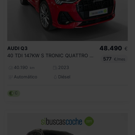
48.490
AUDI
Q3
€
40 TDI 147KW S TRONIC QUATTRO BLACK LINE
577
€/mes
40.190
2023
km
Automático
Diésel
C