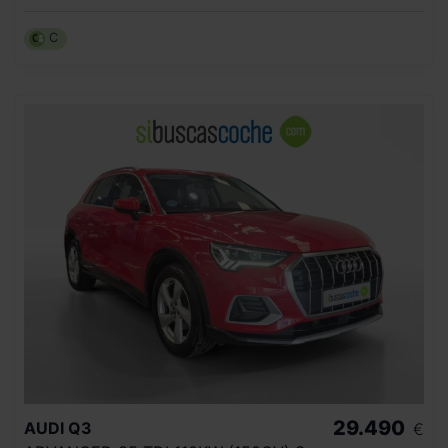
C
29.490
AUDI
Q3
€