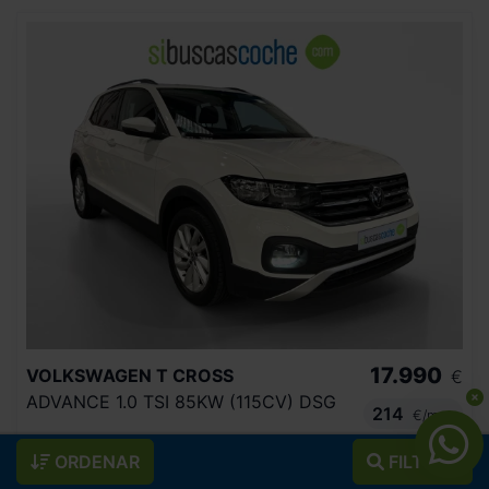
17.990
VOLKSWAGEN
T CROSS
€
ADVANCE 1.0 TSI 85KW (115CV) DSG
214
€/mes
110.300
2021
km
ORDENAR
FILTROS
Automático
Gasolina