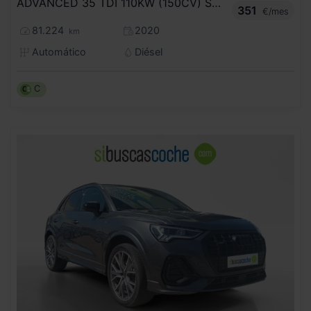
ADVANCED 35 TDI 110KW (150CV) S TRONIC
351
€/mes
81.224
2020
km
Automático
Diésel
C