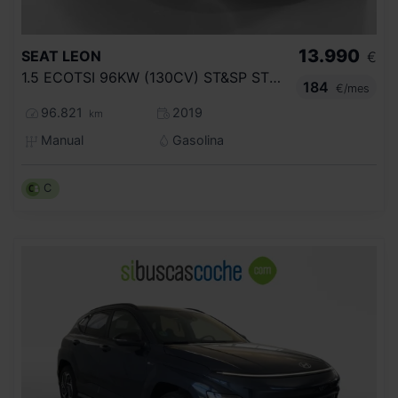
13.990
SEAT
LEON
€
1.5 ECOTSI 96KW (130CV) ST&SP STYLE
184
€/mes
96.821
2019
km
Manual
Gasolina
C