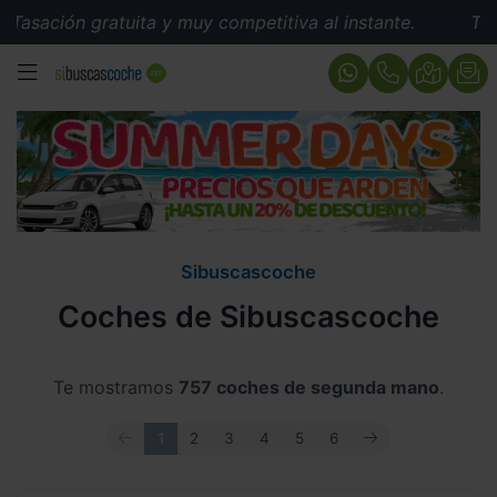
gratuita y muy competitiva al instante.
Tasación grat
MENÚ
Sibuscascoche
Coches de Sibuscascoche
Te mostramos
757 coches de segunda mano
.
ANTERIOR
SIGUIENTE
1
2
3
4
5
6