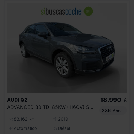
18.990
AUDI
Q2
€
ADVANCED 30 TDI 85KW (116CV) S TRONIC
236
€/mes
83.162
2019
km
Automático
Diésel