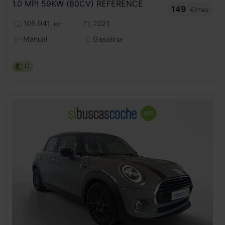
1.0 MPI 59KW (80CV) REFERENCE
149
€/mes
105.041
2021
km
Manual
Gasolina
C