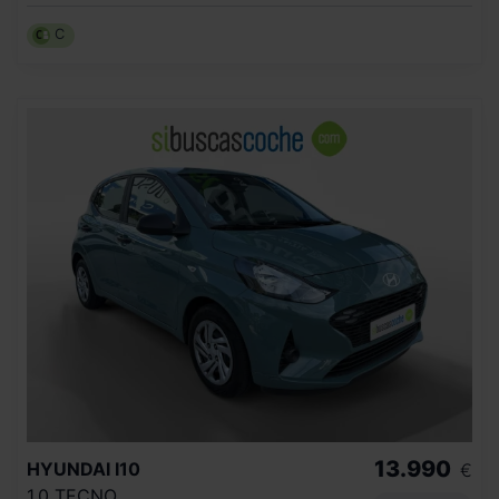
C
13.990
HYUNDAI
I10
€
1.0 TECNO