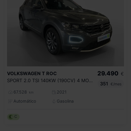
29.490
VOLKSWAGEN
T ROC
€
SPORT 2.0 TSI 140KW (190CV) 4 MOTION DSG
351
€/mes
67.528
2021
km
Automático
Gasolina
C