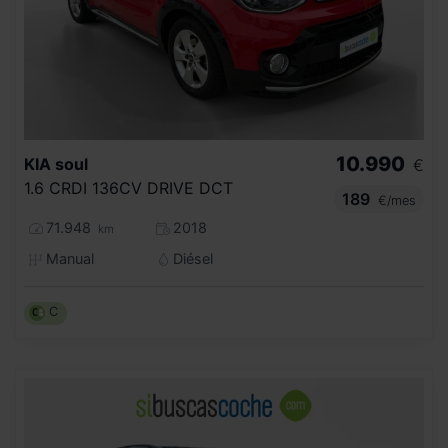
10.990
KIA
soul
€
1.6 CRDI 136CV DRIVE DCT
189
€/mes
71.948
2018
km
Manual
Diésel
C