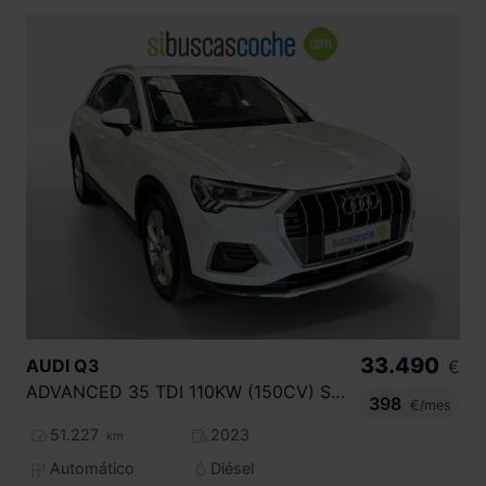
33.490
AUDI
Q3
€
ADVANCED 35 TDI 110KW (150CV) S TRONIC
398
€/mes
51.227
2023
km
Automático
Diésel