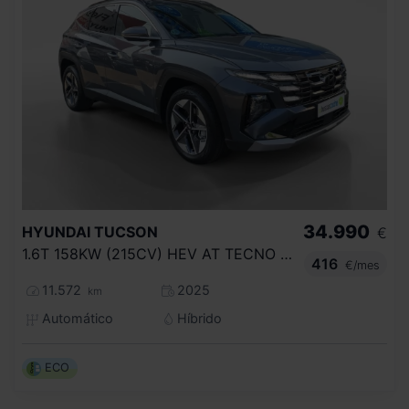
34.990
HYUNDAI
TUCSON
€
1.6T 158KW (215CV) HEV AT TECNO SKY
416
€/mes
11.572
2025
km
Automático
Híbrido
ECO